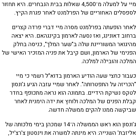
מיי על למעלה מ־4,500 שאלות בבית הנבחרים. היא תחזור
לספסלים האחוריים של הפרלמנט לאחר פגרת הקיץ.
לאחר הופעתה בפרלמנט מסרה מיי דברי פרדה קצרים
ברחוב דאונינג, ואז נסעה לארמון בקינגהאם. היא יצאה
מהיגואר המשוריינת שלה ב"שער המלך", כניסה בחלק
הפנימי של הארמון, ושם קיבל את פניה המזכיר האישי של
המלכה והובילה למלכה.
כעבור כחצי שעה הודיע הארמון בדוא"ל רשמי כי מיי
"הכריזה על התפטרותה". לאחר שמיי עזבה הגיע ג'ונסון
לטקס נשיקת הידיים. בתמונה הוא נראה מתכופף בחדר
קבלת הפנים של המלכה ולוחץ את ידה הימנית לאחר
שביקשה ממנו להקים ממשלה חדשה.
ג'ונסון הוא ראש הממשלה ה־14 שמכהן בימי מלכותה של
אליזבת' השנייה: היא מינתה למשרה את וינסטון צ'רצ'יל,