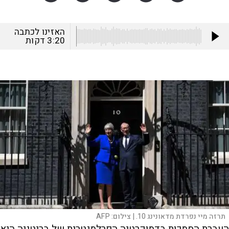
האזינו לכתבה
3:20
דקות
תרזה מיי נפרדת מדאונינג 10. |
צילום:
AFP