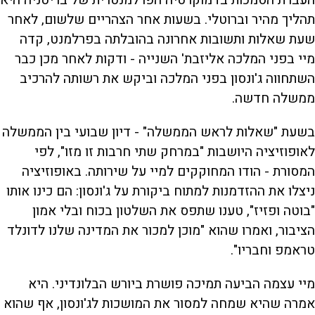
העברת הסמכות בדמוקרטיה הפרלמנטרית של בריטניה היא
תהליך מהיר וברוטלי. בשעות אחר הצהריים שלשום, לאחר
שעת שאלות ותשובות אחרונה בהובלתה בפרלמנט, קדה
מיי בפני המלכה אליזבת' השנייה - ודקות לאחר מכן כבר
השתחווה ג'ונסון בפני המלכה וביקש את רשותה להרכיב
ממשלה חדשה.
בשעת "שאלות לראש הממשלה" - דיון שבועי בין הממשלה
לאופוזיציה היושבות "במרחק שתי חרבות זו מזו", לפי
המסורת - הודו המחוקקים למיי על שירותה. באופוזיציה
ניצלו את ההזדמנות למתוח ביקורת על ג'ונסון: הם כינו אותו
"בוטה ופזיז", טענו שתפס את השלטון בכוח ובלי אמון
הציבור, ואמרו שהוא "מוכן למכור את המדינה שלנו לדונלד
טראמפ וחבריו".
מיי עצמה הביעה תמיכה פושרת ביורש הבלונדיני. היא
אמרה שהיא שמחה למסור את המושכות לג'ונסון, אף שהוא