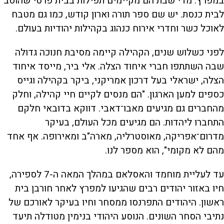
במפרץ. מדי שבת הם מקיימים תפילות בבית פרטי שהוסב
לבית כנסת. יש שם ספר תורה וארון קודש, כמו גם מטבח
לאוכל כשר וחדרי אירוח כנהוג בקהילות יהודיות בעולם.
לפני כשלוש שנים, הקהילה קיימה מסיבת חנוכה גדולה
שבה השתתפו חברי איחוד הצלה. אלי ביר, מייסד איחוד
הצלה, ישראלי בעל דרכון אמריקני, ביקר בקהילה וגייס
כספים למען הארגון. "הם מנסים לקיים חיי קהילה, וחלק
מהחברים גם מגיעים מאבו־דאבי. דווקא בדובאי חלקם
התחברו ליהדות. הם מגיעים מכל העולם, בעיקר
מדרום־אפריקה, מאוסטרליה, מארה"ב ומאירופה. אף אחד
מהם לא מקומי", הוא מספר לנו.
עד לעליית מוחמד והאסלאם במהלך המאה ה-7 לספירה,
חיו באזור יהודים רבים שהגיעו למפרץ לאחר חורבן בית
ראשון. היהודים התפרנסו ממסחר וחיו בעיקר לאורכם של
נתיבי הסחר השונים. הנוסע היהודי בנימין מטודלה תיעד