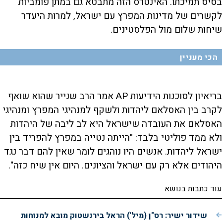
בסיס תמיכתו. האינטרס הזה מתבטא גם במתן פומביות
לקשרים של מדינות המפרץ עם ישראל, למרות היעדר
שיחות שלום מול הפלסטינים.
הכי מעניין
בריאיון לסוכנות הידיעות AP אמר הרב שנייר שהוא שואף
לקרב בין האסלאם ליהדות ולשקף למנהיגי המפרץ ומנהיגי
האסלאם את העובדה שישראל היא לב ליבה של היהדות
ולא ממד פוליטי בלבד: "הייתה נטייה במפרץ להפריד בין
ישראל ליהדות. אנשים היו נוהגים לומר שאין להם דבר נגד
היהודים אלא רק עם ישראל והציונים. היום אין שיח כזה".
עוד כתבות בנושא
שידור ישיר: רס"ן (מיל') הראל בירנשטוק מובא למנוחות