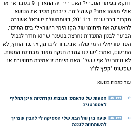
דווקא בעיתוי הנוכחי? האם היה זה התאריך 9 בפברואר או
אולי משהו אחר? קשה לומר. ליברמן מכיר את הנושא
מקרוב כבר שנים. ב־2011, כשממשלת ישראל אשררה
לראשונה את תיחומו של הקו הימי הישראלי בים התיכון,
הביעה לבנון התנגדות נחרצת בטענה שהוא חודר לגבול
הטריטוריאלי הימי שלה. אביגדור ליברמן, אז שר החוץ, לא
התרשם, ואמר: "יש לנו עמדה חזקה מאוד מבחינת המפות.
לא נוותר על אף שעל". האם הייתה זו אמירה מחושבת או
שפשוט "קפץ לו"?
עוד כתבות בנושא
דעה
הטעות של טראמפ: תגובות נקודתיות אינן תחליף
לאסטרטגיה
דעה
שעה בגן של הבת שלי הספיקה לי להבין שצריך
להשתחוות לגננת