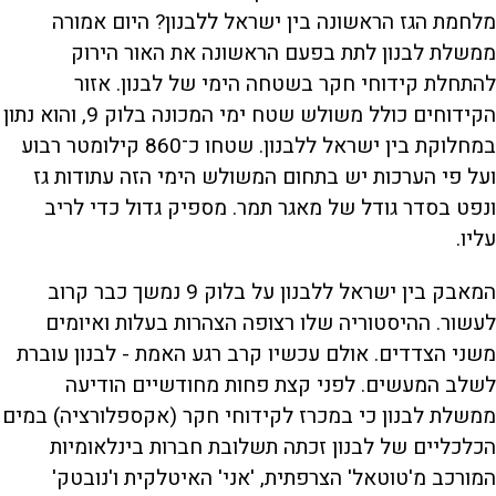
מלחמת הגז הראשונה בין ישראל ללבנון? היום אמורה
ממשלת לבנון לתת בפעם הראשונה את האור הירוק
להתחלת קידוחי חקר בשטחה הימי של לבנון. אזור
הקידוחים כולל משולש שטח ימי המכונה בלוק 9, והוא נתון
במחלוקת בין ישראל ללבנון. שטחו כ־860 קילומטר רבוע
ועל פי הערכות יש בתחום המשולש הימי הזה עתודות גז
ונפט בסדר גודל של מאגר תמר. מספיק גדול כדי לריב
עליו.
המאבק בין ישראל ללבנון על בלוק 9 נמשך כבר קרוב
לעשור. ההיסטוריה שלו רצופה הצהרות בעלות ואיומים
משני הצדדים. אולם עכשיו קרב רגע האמת - לבנון עוברת
לשלב המעשים. לפני קצת פחות מחודשיים הודיעה
ממשלת לבנון כי במכרז לקידוחי חקר (אקספלורציה) במים
הכלכליים של לבנון זכתה תשלובת חברות בינלאומיות
המורכב מ'טוטאל' הצרפתית, 'אני' האיטלקית ו'נובטק'