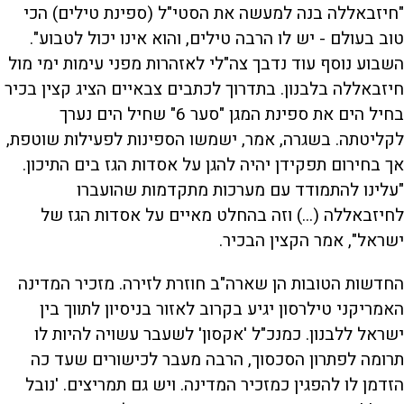
"חיזבאללה בנה למעשה את הסטי"ל (ספינת טילים) הכי
טוב בעולם - יש לו הרבה טילים, והוא אינו יכול לטבוע".
השבוע נוסף עוד נדבך צה"לי לאזהרות מפני עימות ימי מול
חיזבאללה בלבנון. בתדרוך לכתבים צבאיים הציג קצין בכיר
בחיל הים את ספינת המגן "סער 6" שחיל הים נערך
לקליטתה. בשגרה, אמר, ישמשו הספינות לפעילות שוטפת,
אך בחירום תפקידן יהיה להגן על אסדות הגז בים התיכון.
"עלינו להתמודד עם מערכות מתקדמות שהועברו
לחיזבאללה (...) וזה בהחלט מאיים על אסדות הגז של
ישראל", אמר הקצין הבכיר.
החדשות הטובות הן שארה"ב חוזרת לזירה. מזכיר המדינה
האמריקני טילרסון יגיע בקרוב לאזור בניסיון לתווך בין
ישראל ללבנון. כמנכ"ל 'אקסון' לשעבר עשויה להיות לו
תרומה לפתרון הסכסוך, הרבה מעבר לכישורים שעד כה
הזדמן לו להפגין כמזכיר המדינה. ויש גם תמריצים. 'נובל