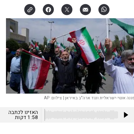
גנה אנטי-ישראלית ונגד ארה"ב באיראן |
צילום:
AP
האזינו לכתבה
1:58
דקות