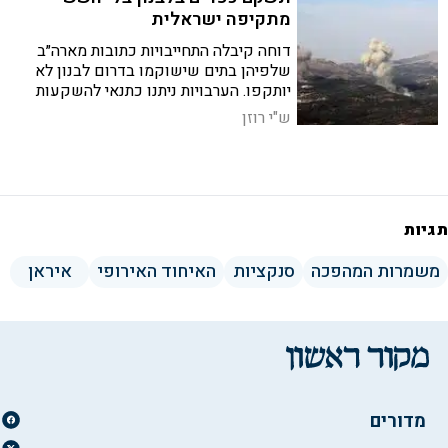
מתקיפה ישראלית
דוחה קיבלה התחייבויות כתובות מארה״ב
שלפיהן בתים שישוקמו בדרום לבנון לא
יותקפו. הערבויות ניתנו כתנאי להשקעות
קטאריות של 480 מיליון דולר בלבנון
ש"י רוזן
תגיות
משמרות המהפכה
סנקציות
האיחוד האירופי
איראן
מדורים