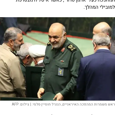
המהפכה כעל "ארגון טרור", כאשר איטליה מצטרפת
למובילי המהלך.
ראש משמרות המהפכה האיראניים, הגנרל חוסיין סלמי. |
צילום:
AFP