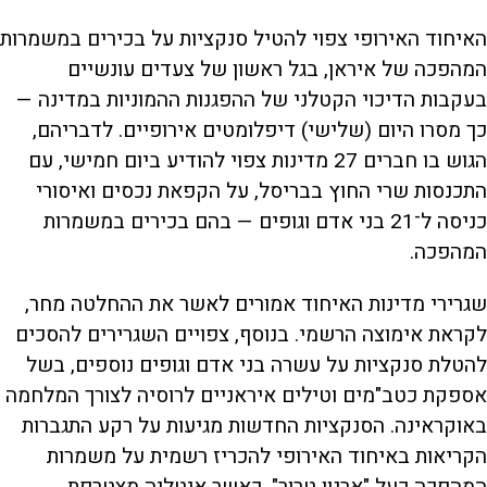
האיחוד האירופי צפוי להטיל סנקציות על בכירים במשמרות
המהפכה של איראן, בגל ראשון של צעדים עונשיים
בעקבות הדיכוי הקטלני של ההפגנות ההמוניות במדינה —
כך מסרו היום (שלישי) דיפלומטים אירופיים. לדבריהם,
הגוש בו חברים 27 מדינות צפוי להודיע ביום חמישי, עם
התכנסות שרי החוץ בבריסל, על הקפאת נכסים ואיסורי
כניסה ל־21 בני אדם וגופים — בהם בכירים במשמרות
המהפכה.
שגרירי מדינות האיחוד אמורים לאשר את ההחלטה מחר,
לקראת אימוצה הרשמי. בנוסף, צפויים השגרירים להסכים
להטלת סנקציות על עשרה בני אדם וגופים נוספים, בשל
אספקת כטב"מים וטילים איראניים לרוסיה לצורך המלחמה
באוקראינה. הסנקציות החדשות מגיעות על רקע התגברות
הקריאות באיחוד האירופי להכריז רשמית על משמרות