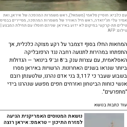
עם כלביא: חוסיין סלאמי (משמאל), ראש משמרות המהפכה של איראן, ואת
אמיר עלי חג'יזאדה, ראש חיל האוויר של משמרות המהפכה, מסיירים בבסיס
טילים תת-קרקעי במיקום לא ידוע באיראן. שניהם חוסלו עם תחילת המבצע |
צילום:
AFP
המחאות החלו בסוף דצמבר על רקע מצוקה כלכלית, אך
התפתחו במהירות לתנועה רחבה נגד הרפובליקה
האסלאמית, עם עצרות ענק ב־8 וב־9 בינואר — הגדולות
ביותר שנראו בשנים האחרונות. הרשויות באיראן מסרו
בשבוע שעבר כי 3,117 בני אדם נהרגו, שלטענתן רובם
אנשי כוחות הביטחון ואזרחים חפים מפשע שנהרגו בידי
"מתפרעים".
עוד כתבות בנושא
נושאת המטוסים האמריקנית הגיעה
למזרח התיכון – טראמפ: איראן רוצה