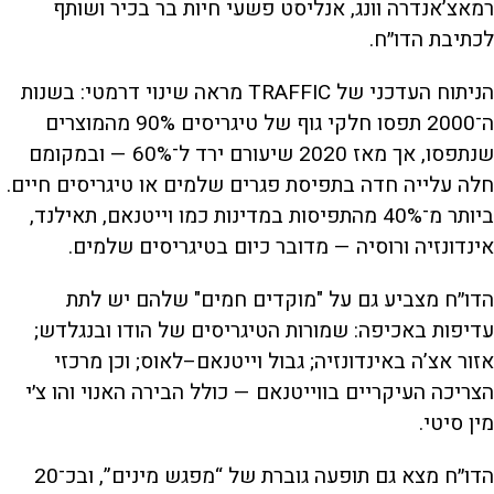
רמאצ’אנדרה וונג, אנליסט פשעי חיות בר בכיר ושותף
לכתיבת הדו״ח.
הניתוח העדכני של TRAFFIC מראה שינוי דרמטי: בשנות
ה־2000 תפסו חלקי גוף של טיגריסים 90% מהמוצרים
שנתפסו, אך מאז 2020 שיעורם ירד ל־60% — ובמקומם
חלה עלייה חדה בתפיסת פגרים שלמים או טיגריסים חיים.
ביותר מ־40% מהתפיסות במדינות כמו וייטנאם, תאילנד,
אינדונזיה ורוסיה — מדובר כיום בטיגריסים שלמים.
הדו״ח מצביע גם על "מוקדים חמים" שלהם יש לתת
עדיפות באכיפה: שמורות הטיגריסים של הודו ובנגלדש;
אזור אצ’ה באינדונזיה; גבול וייטנאם–לאוס; וכן מרכזי
הצריכה העיקריים בווייטנאם — כולל הבירה האנוי והו צ׳י
מין סיטי.
הדו״ח מצא גם תופעה גוברת של “מפגש מינים”, ובכ־20