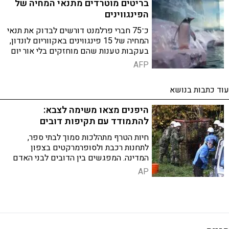
בריטים מוטרדים מתנאי המחיה של
הפינגווינים
כ־75 חברי פרלמנט דורשים לבדוק את תנאי
המחיה של 15 פינגווינים באקווריום לונדון,
בעקבות טענות שהם מוחזקים בלי אור יום
ובלי יציאה החוצה; המפעיל טוען לעמידה
AFP
בתקני רווחה
עוד כתבות בנושא
היפנים מצאו משימה לצבא:
להתמודד עם תקיפות דובים
חיות הטרף מתהלכות סמוך לבתי ספר,
לתחנות רכבת ולסופרמרקטים בצפון
המדינה. המפגשים בין הדובים לבני האדם
גבו בחודשים האחרונים את חייהם של 12
AP
איש