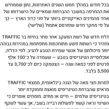
בכל חודש במהלך חמש השנים האחרונות, נתון שממחיש
את ההחרפה במשבר ההברחות שמאיים על הישרדותו של
אחד מהמינים האייקוניים ביותר על פני כדור הארץ — כך
על פי מחקר חדש שפורסם אתמול (שלישי).
דו״ח חדש של רשת המעקב אחר סחר בחיות בר TRAFFIC
מזהיר כי רשתות פשע מתוחכמות מתפתחות במהירות גבוהה
יותר מיכולתם של אנשי שמירת הטבע להגיב. לפי הדו״ח,
אוכלוסיית הטיגריסים בטבע — שעמדה על כ־100 אלף
פרטים לפני כמאה שנה — הצטמקה כיום לכ־3,700 עד
5,500 בלבד.
למרות חצי מאה של הגנה בינלאומית, ממצאי TRAFFIC
מראים שהברחת הטיגריסים מואצת וממוקדת יותר
בטיגריסים שלמים — חיים או מתים. מומחים אומרים כי
השינוי נראה קשור לפעולות רבייה בשבי, אך עשוי לשקף