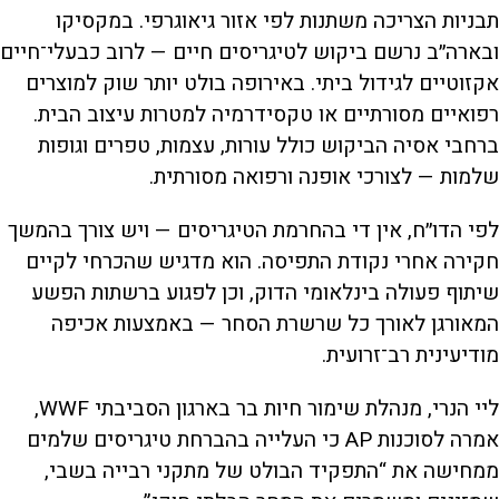
תבניות הצריכה משתנות לפי אזור גיאוגרפי. במקסיקו
ובארה״ב נרשם ביקוש לטיגריסים חיים — לרוב כבעלי־חיים
אקזוטיים לגידול ביתי. באירופה בולט יותר שוק למוצרים
רפואיים מסורתיים או טקסידרמיה למטרות עיצוב הבית.
ברחבי אסיה הביקוש כולל עורות, עצמות, טפרים וגופות
שלמות — לצורכי אופנה ורפואה מסורתית.
לפי הדו״ח, אין די בהחרמת הטיגריסים — ויש צורך בהמשך
חקירה אחרי נקודת התפיסה. הוא מדגיש שהכרחי לקיים
שיתוף פעולה בינלאומי הדוק, וכן לפגוע ברשתות הפשע
המאורגן לאורך כל שרשרת הסחר — באמצעות אכיפה
מודיעינית רב־זרועית.
ליי הנרי, מנהלת שימור חיות בר בארגון הסביבתי WWF,
אמרה לסוכנות AP כי העלייה בהברחת טיגריסים שלמים
ממחישה את “התפקיד הבולט של מתקני רבייה בשבי,