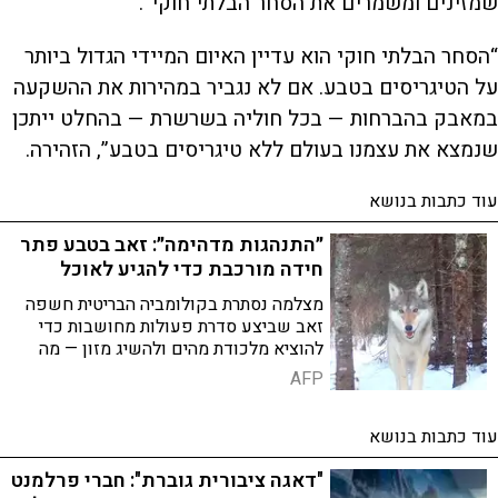
שמזינים ומשמרים את הסחר הבלתי חוקי”.
“הסחר הבלתי חוקי הוא עדיין האיום המיידי הגדול ביותר
על הטיגריסים בטבע. אם לא נגביר במהירות את ההשקעה
במאבק בהברחות — בכל חוליה בשרשרת — בהחלט ייתכן
שנמצא את עצמנו בעולם ללא טיגריסים בטבע”, הזהירה.
עוד כתבות בנושא
״התנהגות מדהימה״: זאב בטבע פתר
חידה מורכבת כדי להגיע לאוכל
מצלמה נסתרת בקולומביה הבריטית חשפה
זאב שביצע סדרת פעולות מחושבות כדי
להוציא מלכודת מהים ולהשיג מזון — מה
שמוגדר כעדות נדירה לשימוש בכלים אצל
AFP
זאבים בטבע
עוד כתבות בנושא
"דאגה ציבורית גוברת": חברי פרלמנט