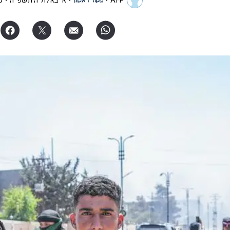
AFP
א' באלול ה׳תשפ"ה
12