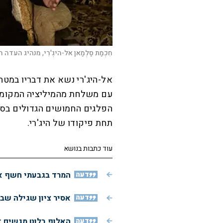
חִכְמַת סַלְמַאן אל-היגְ'רִי, מנהיג העדה
אל-היג'רי נשא את דבריו במטהו
עם משלחת מהמיליציה המקומית
הפלגים החמושים הגדולים בסוו
תחת פיקודו של היג'רי.
עוד כתבות בנושא
דעה
המרד בגבעתי חשף את
דעה
אסיר ציון שגילה שב
דעה
האלוף בלוט מגשים א