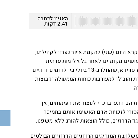
האזינו לכתבה
2:41
דקות
 קרא היום (שני) להקמת אזור נפרד לקהילתו,
שים מקומיים לאחר גל אלימות עדתית
בחודש שעבר. העימותים במחוז סווידא, שהחלו ב-13 ביולי בין לוחמים דרוזים
ת והובילו למעורבות כוחות הממשלה וקבוצות
ה.
תיהם התערבו כדי לעצור את העימותים, אך
הסורי לזכויות אדם האשימו אותם בתמיכה
גד הדרוזים, כולל הוצאות להורג ללא משפט.
משלושת המנהיגים הרוחניים הדרוזיים הבולטים