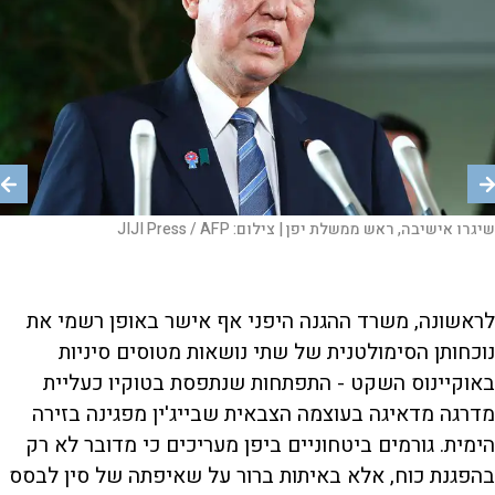
טוקיו. |
צבא יפן |
צילום:
צילום:
EPA
שיגרו אישיבה, ראש ממשלת יפן |
JIJI Press / AFP
צילום:
JIJI Press / AFP
לראשונה, משרד ההגנה היפני אף אישר באופן רשמי את
נוכחותן הסימולטנית של שתי נושאות מטוסים סיניות
באוקיינוס השקט - התפתחות שנתפסת בטוקיו כעליית
מדרגה מדאיגה בעוצמה הצבאית שבייג'ין מפגינה בזירה
הימית. גורמים ביטחוניים ביפן מעריכים כי מדובר לא רק
בהפגנת כוח, אלא באיתות ברור על שאיפתה של סין לבסס