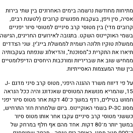
מתיחות מחודשת נרשמה בימים האחרונים בין שתי בירות
אסיה, סין ויפן, בעקבות מפגשים קרובים (לטענת רבים,
קרובים מדי) בין מטוסי קרב סיניים למטוסי סיור יפניים
בשמי האוקיינוס השקט. בתגובה לאירועים החריגים, הגישה
ממשלת טוקיו תלונה רשמית לממשלת בייג'ין. שני הצדדים
תיארו את התקרית כ"מסוכנת", והדיאלוג שנפתח בעקבותיה
ממחיש שוב את שבריריות ומורכבות היחסים הדיפלומטיים
בין שתי המעצמות האסייתיות.
על פי דיווח משרד ההגנה היפני, מטוס קרב סיני מדגם J-
15, שהמריא מנושאת המטוסים שאנדונג והיה ככל הנראה
חמוש בטילים, רדף במשך כ־40 דקות אחר מטוס סיור יפני
מסוג P-3C בשמי האוקיינוס. ביום שלמחרת חזר התרחיש,
כששני מטוסי קרב סיניים עקבו אחר אותו מטוס סיור
במשך יותר מ־80 דקות. אחד מהם אף חלף במרחק של