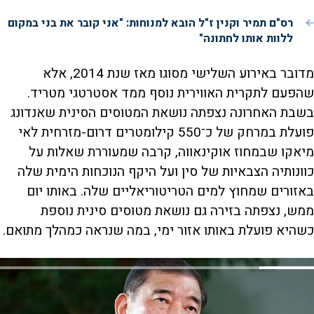
רס"ם תמיר וקנין ז"ל הובא למנוחות: "אני קובר את בני במקום
ללוות אותו לחתונה"
מדובר באירוע השלישי מסוגו מאז שנת 2014, אלא
שהפעם לתקרית האווירית נוסף ממד אסטרטגי מטריד.
בשבת האחרונה נצפתה נושאת המטוסים הסינית שאנדונג
פועלת במרחק של כ־550 קילומטרים דרום-מזרחית לאי
מיאקו שבמחוז אוקינאווה, קרבה שמעוררת שאלות על
כוונותיה הצבאיות של סין ועל היקף הנוכחות הימית שלה
באזורים שמחוץ למים הטריטוריאליים שלה. באותו יום
ממש, נצפתה בזירה גם נושאת מטוסים סינית נוספת
כשהיא פועלת באותו אזור ימי, במה שנראה כמהלך מתואם.