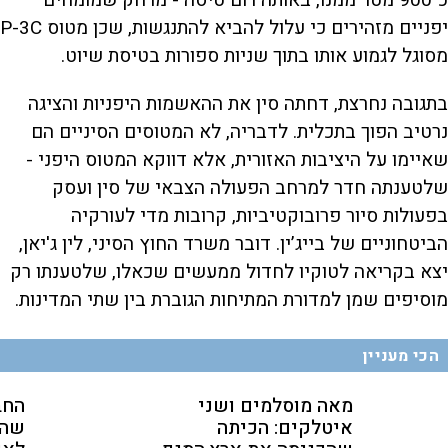
כ־900 מטר ממנו, באותה רום טיסה - מרחק שמומחים
יפניים מזהירים כי עלול להביא להתנגשות, שכן מטוס P-3C
מסוגל לגמוע אותו בתוך שניות ספורות בטיסת שיוט.
בתגובה נחרצת, דחתה סין את ההאשמות היפניות והציגה
נרטיב הפוך בתכלית. לדבריה, לא המטוסים הסיניים הם
שאיימו על היציבות האזורית, אלא דווקא המטוס היפני -
שלטענתה חדר למרחב הפעולה הצבאי של סין ועסק
בפעולות סיור פרובוקטיביות, קרובות מדי לעורקיה
הביטחוניים של בייג’ין. דובר משרד החוץ הסיני, לין ג'יאן,
יצא בקריאה לטוקיו לחדול ממעשים שכאלו, שלטענתו רק
מוסיפים שמן למדורת המתיחות הגוברת בין שתי המדינות.
הכי מעניין
מאה מוסלמים ושני
החב
איטלקים: הכיתה
שהת