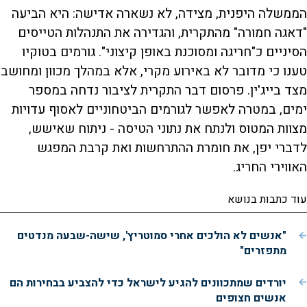
הממשלה היפנית, מצידה, לא נשארה אדישה: היא הביעה
"דאגה חמורה" מהתקרית, והגדירה את התנהלות הטייסים
הסיניים כ"חריגה ומסוכנת באופן קיצוני". גורמים בטוקיו
טענו כי מדובר לא באירוע מקרי, אלא במהלך מכוון ומחושב
מצד בייג'ין. פרסום דבר התקרית לציבור נדחה במספר
ימים, במטרה לאפשר לגורמים הביטחוניים לאסוף עדויות
מצוות המטוס ולנתח את נתוני הטיסה - ניתוח שאישש,
לדברי יפן, את חומרת ההתרחשות ואת קרבת המפגש
האווירי החריג.
עוד כתבות בנושא
"אנשים לא הולכים אחרי סמוטריץ', שישה-שבעה מנדטים
מתפזרים"
יורדים שמתכוונים להגיע לישראל כדי להצביע בבחירות הם
אנשים חצופים