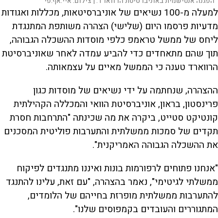
הפגנה אנטישמית באוניברסיטת הרווארד. |
צילום:
איי.אף.פי
למעלה מ-100 נשיאים של אוניברסיטאות, מכללות ואגודות
מדעיות פרסמו היום (שלישי) הצהרה משותפת המתנגדת
ליחס של ממשל טראמפ כלפי מוסדות ההשכלה הגבוהה,
תוך שהם מתאחדים כדי להביע עמדה לאחר שאוניברסיטת
הרווארד טענה כי הממשל מאיים על עצמאותה.
ההצהרה, שנחתמה על ידי נשיאים של מוסדות כגון
פרינסטון, בראון, אוניברסיטת הוואי והמכללה הקהילתית
קונטיקט סטייט, ביקרה את מה שכינתה "התרחבות חסרת
תקדים של סמכות ממשלתית והתערבות פוליטית המסכנים
את ההשכלה הגבוהה האמריקנית".
"אנחנו פתוחים לרפורמות בונות ואיננו מתנגדים לפיקוח
ממשלתי לגיטימי", נאמר בהצהרה, "עם זאת, עלינו להתנגד
להתערבות ממשלתית מופרזת בחייהם של הלומדים,
המתגוררים והעובדים בקמפוסים שלנו".