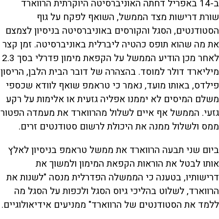
ב-14 באפריל דחתה האוניברסיטה היוקרתית הרווארד
שורת דרישות מצד הממשל, השואף לפקח על גוף
הסטודנטים, הסגל והקורסים באוניברסיטה בניסיון לצמצם
את מה שהוא תופס כהטיה ליברלית באוניברסיטה. זמן קצר
לאחר מכן הודיע הממשל על הקפאת מימון פדרלי בסך 2.3
מיליארד דולר למוסד. בהצהרה של דובר הבית הלבן, הריסון
פילדס, באותו מועד, נאמר כי טראמפ שואף לוודא שכספי
משלם המיסים לא יממנו אפליה גזעית או אלימות על רקע
גזעי. הממשל אף איים לשלול מהרווארד את מעמדה הפטור
ממס ולשלול ממנה את היכולת לרשום סטודנטים זרים.
ביום שני תבעה הרווארד את ממשל טראמפ בניסיון לאלץ
אותו לבטל את הוראות הקפאת המימון ולמשוך את
דרישותיו, בטענה כי הממשלה הפדרלית מנסה "לשנות את
הרווארד, לשלוט בהליכי גיוס הסגל ולכפות על הסגל מה
ללמד את הסטודנטים של הרווארד" ממניעים אידיאולוגיים.