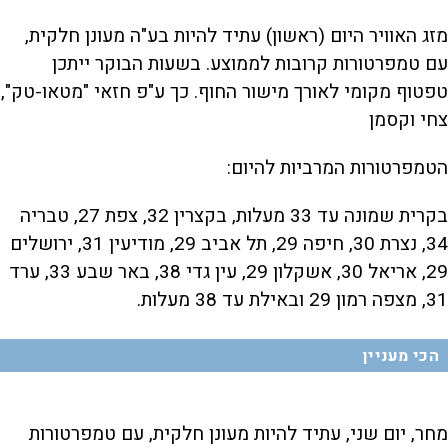
מזג האוויר היום (ראשון) עתיד להיות בע"ה מעונן חלקית,
עם טמפרטורות קרובות לממוצע. בשעות הבוקר ייתכן
טפטוף מקומי לאורך מישור ‏החוף. כך ע"פ חזאי "מטאו-טק",
צחי וקסמן
הטמפרטורות המרביות להיום:
בקרית שמונה עד 33 מעלות, בקצרין 32, צפת 27, טבריה
34, נצרת 30, חיפה 29, תל אביב 29, מודיעין 31, ירושלים
29, אריאל 30, אשקלון 29, עין גדי 38, באר שבע 33, ערד
31, מצפה רמון 29 ובאילת עד 38 מעלות.
הכי מעניין
מחר, יום שני, עתיד להיות מעונן חלקית, עם טמפרטורות