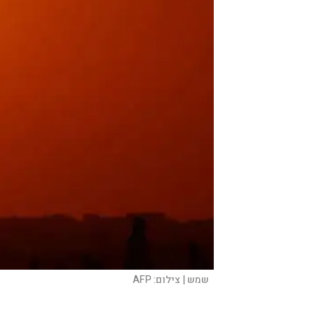
שמש |
צילום:
AFP