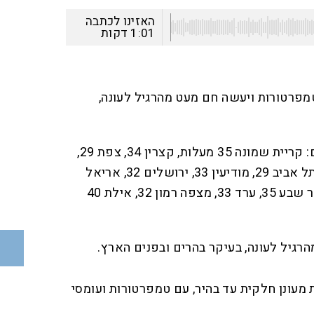
האזינו לכתבה
1:01
דקות
טמפרטורות ויעשה חם מעט מהרגיל לעונה,
הטמפרטורות המרביות בצהריים: קריית שמונה 35 מעלות, קצרין 34, צפת 29,
טבריה 36, נצרת 32, חיפה 29, תל אביב 29, מודיעין 33, ירושלים 32, אריאל
32, אשקלון 29, עין גדי 38, באר שבע 35, ערד 33, מצפה רמון 32, אילת 40
רגיל לעונה, בעיקר בהרים ובפנים הארץ.
ת מעונן חלקית עד בהיר, עם טמפרטורות ועומסי