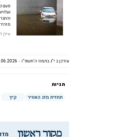
פעם כו
ועלויו
והחברת
מזהיר 
אילן לי
עודכן ב
י"ג בתמוז ה׳תשפ"ו
6.2026 | 17:36
תגיות
תחזית מזג האוויר
קיץ
מדו