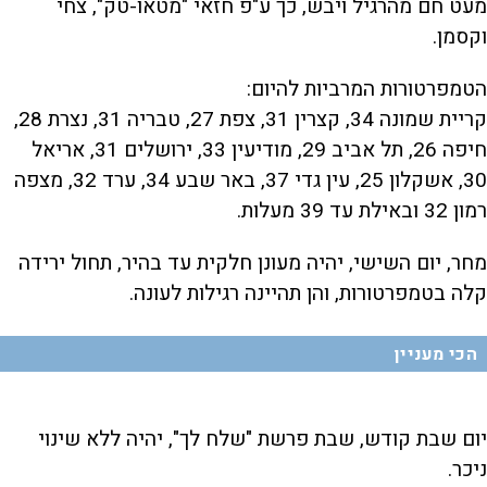
מעט חם מהרגיל ויבש, כך ע"פ חזאי "מטאו-טק", צחי
וקסמן.
הטמפרטורות המרביות להיום:
קריית שמונה 34, קצרין 31, צפת 27, טבריה 31, נצרת 28,
חיפה 26, תל אביב 29, מודיעין 33, ירושלים 31, אריאל
30, אשקלון 25, עין גדי 37, באר שבע 34, ערד 32, מצפה
רמון 32 ובאילת עד 39 מעלות.
מחר, יום השישי, יהיה מעונן חלקית עד בהיר, תחול ירידה
קלה בטמפרטורות, והן תהיינה רגילות לעונה.
הכי מעניין
יום שבת קודש, שבת פרשת "שלח לך", יהיה ללא שינוי
ניכר.