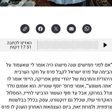
צילום:
אנצ׳ו גוש, ג׳יני
האזינו לכתבה
17:51
דקות
"אם לפני חמישים שנה מישהו היה אומר לי שאעמוד על
הבימה של פרס ישראל לקבל פרס על חקר הערבית
היהודית והתרבות של יהודי צפון אפריקה, הייתי אומר לו
'אתה משוגע'", אומר פרופ' יוסף שטרית. הוא אומנם נולד
וגדל במרוקו, אבל עד סוף העשור הרביעי לחייו, המסלול
האקדמי שלו, שכלל גם דוקטורט, עסק בכלל בבלשנות
צרפתית. ולמרות זאת, ביום העצמאות האחרון הוענק לו פרס