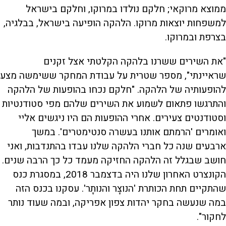
ממוצא מרוקאי; חלקם נולדו במרוקו, וחלקם בישראל
למשפחות יוצאות מרוקו. הלהקה הופיעה בישראל, בבלגיה,
בצרפת ובמרוקו.
"את השירים ששרנו בלהקה הקלטתי אצל זקנים
שראיינתי", מספר שטרית על עבודת המחקר ששימשה מצע
להופעותיה של הלהקה. "חלקם נכחו בהופעות של הלהקה
והתרגשו פתאום לשמוע את השירים שלהם מפי סטודנטיות
וסטודנטים צעירים. אחרי ההופעות הם היו ניגשים אליי
ואומרים 'הרמתם אותנו בעשרה סנטימטרים'. במשך
ארבעים שנה כל חברי הלהקה שלנו עבדו בהתנדבות, ואני
חושב שבגלל זה הלהקה החזיקה מעמד כל כך הרבה שנים.
הקונצרט האחרון שלנו היה בדצמבר 2018, במסגרת כנס
שהתקיים תחת הכותרת 'הנוצָר והנותָר'. עסקנו בכנס הזה
במה שנעשה בחקר יהדות צפון אפריקה, ובמה שעוד נותר
לחקור".