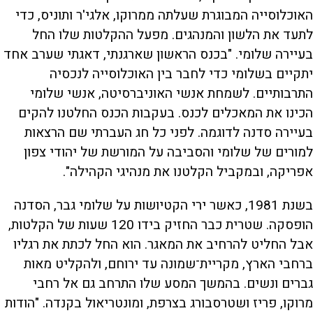
האוכלוסייה המבוגרת שעלתה ממרוקו, אלגי'ר ותוניס, כדי
לתעד את הלשון והמנהגים. מפעל ההקלטות שלו החל
בעיירה שלומי. "בכנס הראשון שארגנתי, דאגתי שערב אחד
יתקיים בשלומי כדי לחבר בין האוכלוסייה לנכסיה
התרבותיים. לשמחת אנשי האוניברסיטה, אנשי שלומי
הכינו את המאכלים לכנס. בעקבות הכנס החלטנו להקים
בעיירה סדנה לדוגמה. לפני כל חג העברתי שם הרצאות
למורים של שלומי והסביבה על המורשת של יהודי צפון
אפריקה, ובמקביל הקלטנו את מנהיגי הקהילה".
בשנת 1981, כאשר ירי הקטיושות על שלומי גבר, הסדנה
הופסקה. שטרית כבר החזיק בידו 120 שעות של הקלטות,
אבל החליט להרחיב את המאגר. הוא החל לכתת את רגליו
ברחבי הארץ, מקריית־שמונה עד ירוחם, ולהקליט מאות
גברים ונשים. בהמשך המסע שלו התרחב גם אל רחבי
מרוקו, פריז ושטרסבורג בצרפת, ומונטריאול בקנדה. "הודות