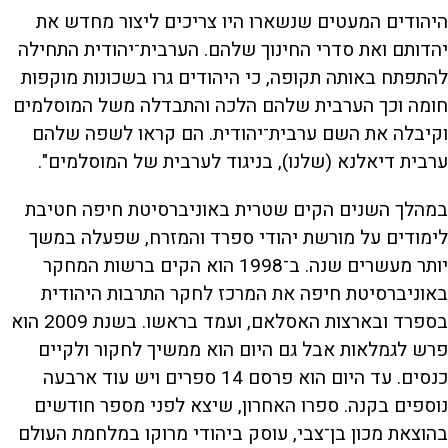
היהודים המעטים שנשארו היו צריכים ליצור מחדש את
יהדותם ואת סדרי החינוך שלהם. הערבית־יהודית התחילה
להתפתח באותה תקופה, כי היהודים גרו בשכונות מוקפות
חומה וכך הערבית שלהם הלכה והתבדלה משל המוסלמים
וקיבלה את השם ערבית־יהודית. הם קראו לשפה שלהם
ערבית דיאלנא (שלנו), בניגוד לערבית של המוסלמים".
במהלך השנים הקים שטרית באוניברסיטת חיפה חטיבת
לימודים על מורשת יהודי ספרד והמזרח, שפעלה במשך
יותר מעשרים שנה. ב־1998 הוא הקים ברשות המחקר
באוניברסיטת חיפה את המרכז לחקר התרבות היהודית
בספרד ובארצות האסלאם, ועמד בראשו. בשנת 2009 הוא
פרש לגמלאות אבל גם היום הוא ממשיך לחקור ולקיים
כנסים. עד היום הוא פרסם 14 ספרים ויש עוד ארבעה
נוספים בקנה. ספרו האחרון, שיצא לפני מספר חודשים
בהוצאת מכון בן־צבי, עוסק ביהודי מרוקו במלחמת העולם