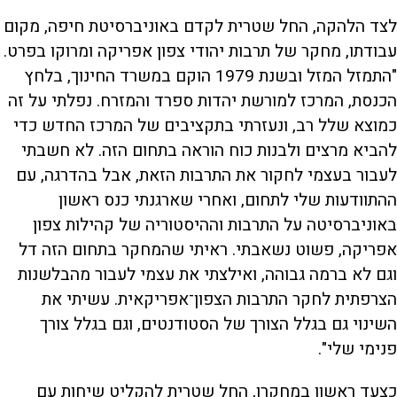
לצד הלהקה, החל שטרית לקדם באוניברסיטת חיפה, מקום
עבודתו, מחקר של תרבות יהודי צפון אפריקה ומרוקו בפרט.
"התמזל המזל ובשנת 1979 הוקם במשרד החינוך, בלחץ
הכנסת, המרכז למורשת יהדות ספרד והמזרח. נפלתי על זה
כמוצא שלל רב, ונעזרתי בתקציבים של המרכז החדש כדי
להביא מרצים ולבנות כוח הוראה בתחום הזה. לא חשבתי
לעבור בעצמי לחקור את התרבות הזאת, אבל בהדרגה, עם
ההתוודעות שלי לתחום, ואחרי שארגנתי כנס ראשון
באוניברסיטה על התרבות וההיסטוריה של קהילות צפון
אפריקה, פשוט נשאבתי. ראיתי שהמחקר בתחום הזה דל
וגם לא ברמה גבוהה, ואילצתי את עצמי לעבור מהבלשנות
הצרפתית לחקר התרבות הצפון־אפריקאית. עשיתי את
השינוי גם בגלל הצורך של הסטודנטים, וגם בגלל צורך
פנימי שלי".
כצעד ראשון במחקרו, החל שטרית להקליט שיחות עם