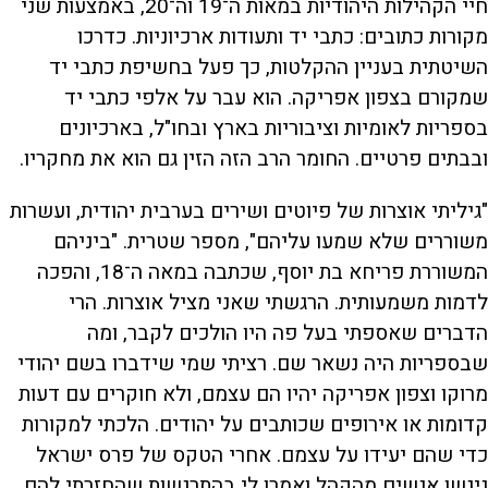
חיי הקהילות היהודיות במאות ה־19 וה־20, באמצעות שני
מקורות כתובים: כתבי יד ותעודות ארכיוניות. כדרכו
השיטתית בעניין ההקלטות, כך פעל בחשיפת כתבי יד
שמקורם בצפון אפריקה. הוא עבר על אלפי כתבי יד
בספריות לאומיות וציבוריות בארץ ובחו"ל, בארכיונים
ובבתים פרטיים. החומר הרב הזה הזין גם הוא את מחקריו.
"גיליתי אוצרות של פיוטים ושירים בערבית יהודית, ועשרות
משוררים שלא שמעו עליהם", מספר שטרית. "ביניהם
המשוררת פריחא בת יוסף, שכתבה במאה ה־18, והפכה
לדמות משמעותית. הרגשתי שאני מציל אוצרות. הרי
הדברים שאספתי בעל פה היו הולכים לקבר, ומה
שבספריות היה נשאר שם. רציתי שמי שידברו בשם יהודי
מרוקו וצפון אפריקה יהיו הם עצמם, ולא חוקרים עם דעות
קדומות או אירופים שכותבים על יהודים. הלכתי למקורות
כדי שהם יעידו על עצמם. אחרי הטקס של פרס ישראל
ניגשו אנשים מהקהל ואמרו לי בהתרגשות שהחזרתי להם