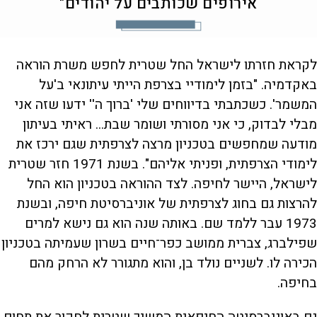
אירופים שכותבים על יהודים"
לקראת חזרתו לישראל החל שטרית לחפש משרת הוראה
באקדמיה. "בזמן לימודיי בצרפת הייתי עיתונאי ב'על
המשמר'. כשכתבתי בדיווחים שלי 'ברוך ה'' ידעו שזה אני
מבלי לבדוק, כי אני מסורתי ושומר שבת... ראיתי בעיתון
מודעה שמחפשים בטכניון מרצה לצרפתית שגם ירכז את
לימודי הצרפתית, ופניתי אליהם". בשנת 1971 חזר שטרית
לישראל, היישר לחיפה. לצד ההוראה בטכניון הוא החל
להרצות גם בחוג לצרפתית של אוניברסיטת חיפה, ובשנת
1973 עבר ללמד שם. באותה שנה הוא גם נישא למרים
שפילברג, צברית ממושב כפר־חיים בשרון שעמיתה בטכניון
הכירה לו. לשניים נולד בן, והוא מתגורר לא הרחק מהם
בחיפה.
גם באוניברסיטה החיפאית המשיך שטרית לחקור את תחום