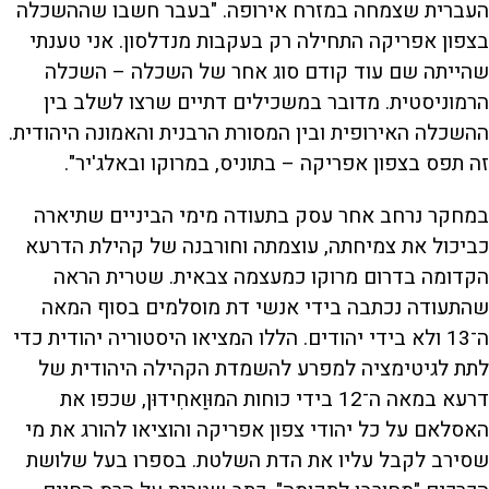
העברית שצמחה במזרח אירופה. "בעבר חשבו שההשכלה
בצפון אפריקה התחילה רק בעקבות מנדלסון. אני טענתי
שהייתה שם עוד קודם סוג אחר של השכלה – השכלה
הרמוניסטית. מדובר במשכילים דתיים שרצו לשלב בין
ההשכלה האירופית ובין המסורת הרבנית והאמונה היהודית.
זה תפס בצפון אפריקה – בתוניס, במרוקו ובאלג'יר".
במחקר נרחב אחר עסק בתעודה מימי הביניים שתיארה
כביכול את צמיחתה, עוצמתה וחורבנה של קהילת הדרעא
הקדומה בדרום מרוקו כמעצמה צבאית. שטרית הראה
שהתעודה נכתבה בידי אנשי דת מוסלמים בסוף המאה
ה־13 ולא בידי יהודים. הללו המציאו היסטוריה יהודית כדי
לתת לגיטימציה למפרע להשמדת הקהילה היהודית של
דרעא במאה ה־12 בידי כוחות המוּוַאחִידוּן, שכפו את
האסלאם על כל יהודי צפון אפריקה והוציאו להורג את מי
שסירב לקבל עליו את הדת השלטת. בספרו בעל שלושת