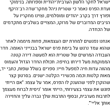
ישראל לחקר הלשון הערבית־יהודית וספרותה. בנימוקי
ועדת הפרס נאמר כי שטרית ניהל מחקר־שדה רב־היקף
ופורץ דרך בקרב יהודים ומוסלמים, וצוינו מחקריו על
הניבים המדוברים של מרוקו, המצויים בשלבים מתקדמים
של הכחדה.
אנחנו נפגשים למחרת יום העצמאות, פחות מיממה לאחר
שהוא עמד נרגש על בימת פרס ישראל בבנייני האומה. חדר
העבודה המרשים של שטרית הוא למעשה דירה קטנה
הממוקמת מעל דירתו בחיפה. תכולת החדר הגדול והעמוס
מהווה עדות חיה למפעל חייו: ספרים בשלל שפות, כתבי יד,
מאות קלטות וכמה מכשירי הקלטה ישנים. בסרטון קצר
שהוקרן לפני שהוענק לו הפרס, אמר על עצמו: "אם הייתי
פוגש את עצמי בצעירותי, הייתי אומר 'ניסית לברוח מעצמך
לתרבות מערבית, ובסוף התרבות שלך גברה עליך והחזירה
אותך אליי'".