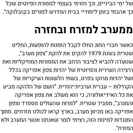
של ימי הביניים, וכך חזרתי בעצמי למסורת הפיוטים שכל
כך אהבתי בזמן לימודיי בבית המדרש למורים בקזבלנקה".
ממערב למזרח ובחזרה
כאשר חברי החוג החלו לקבל הזמנות להופעות, החליט
שטרית בשנת 1979 להקים את להקת "צפון מערב",
שנועדה להביא לציבור הרחב את המסורות המוזיקליות ואת
היצירה השירית והפיוטית של יהדות צפון אפריקה בכלל
ושל יהדות מרוקו בפרט, בשתי הלשונות העיקריות של
הקהילות – עברית וערבית־יהודית. "השם של הלהקה מביע
את כל האידיאולוגיה, כי הוא משלב את צפון אפריקה
והמגרב", מסביר שטרית. "למרות שהעולים מספרד וצפון
אפריקה באו מכיוון מערב, בארץ קראו לכולנו מזרחים. מתוך
התנגדות למינוח הזה, רציתי לומר שאנחנו אנשי המערב ולא
המזרח".