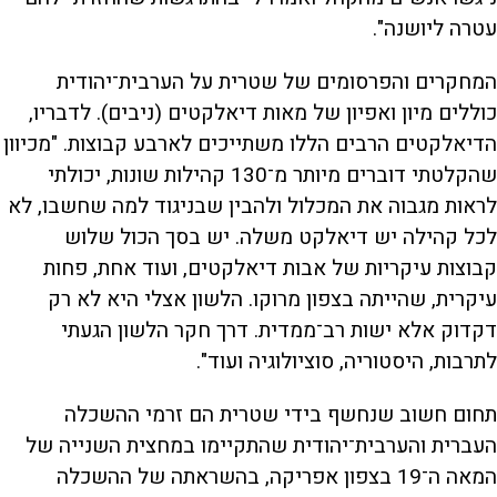
עטרה ליושנה".
המחקרים והפרסומים של שטרית על הערבית־יהודית
כוללים מיון ואפיון של מאות דיאלקטים (ניבים). לדבריו,
הדיאלקטים הרבים הללו משתייכים לארבע קבוצות. "מכיוון
שהקלטתי דוברים מיותר מ־130 קהילות שונות, יכולתי
לראות מגבוה את המכלול ולהבין שבניגוד למה שחשבו, לא
לכל קהילה יש דיאלקט משלה. יש בסך הכול שלוש
קבוצות עיקריות של אבות דיאלקטים, ועוד אחת, פחות
עיקרית, שהייתה בצפון מרוקו. הלשון אצלי היא לא רק
דקדוק אלא ישות רב־ממדית. דרך חקר הלשון הגעתי
לתרבות, היסטוריה, סוציולוגיה ועוד".
תחום חשוב שנחשף בידי שטרית הם זרמי ההשכלה
העברית והערבית־יהודית שהתקיימו במחצית השנייה של
המאה ה־19 בצפון אפריקה, בהשראתה של ההשכלה