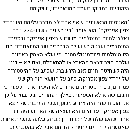
הכרכים "מחורבן לתקומה", כתב שטרית על הרס החיים
היהודיים במרוקו בשמד המוואחידון, ושיקומם.
"האנוסים הראשונים שאף אחד לא מדבר עליהם היו יהודי
צפון אפריקה", הוא אומר. "בין השנים 1274-1145 הם
נאלצו לחיות כמוסלמים משום שבצפון אפריקה ובספרד
המוסלמית שלטה השושלת הברברית של המוואחידון. הם
היו מוסלמים פונדמנטליסטים. מי שלא האמין באמונה
שלהם חויב לצאת מהארץ או להתאסלם, ואם לא – דינו
היה לשחיטה. חיים זאב הירשברג, שכתב על ההיסטוריה
של יהודי צפון אפריקה, כתב על הנושא הזה רק שני
עמודים, וגם היסטוריונים אחרים לא הזכירו את התופעה כי
חשבו שהיא לא השפיעה. באלף העמודים שכתבתי על כך
אני מוכיח שזה היה אירוע מכונן, ושכל התרבות של יוצאי
צפון אפריקה עד היום היא תוצאה של האירוע הזה. רק
אחרי שהשושלת של המווחידון מוגרה, עלתה שושלת אחרת
שאפשרה ליהודים לחזור ליהדותם אבל לא בהפגנתיות.