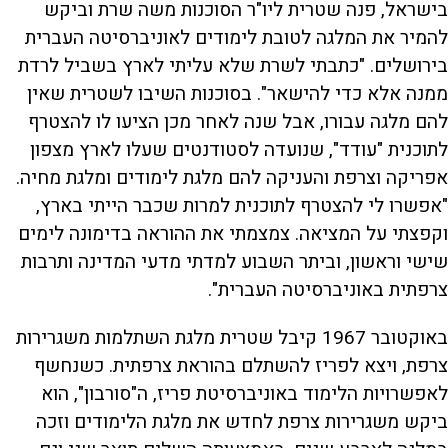
בישראל, פנה שטרית ליו"ר הסוכנות משה שרת וביקש
להמיר את המלגה לטובת לימודים לאוניברסיטה העברית
בירושלים. "כתבתי לשרת שלא עליתי לארץ בשביל לרדת
ממנה אלא כדי להישאר". בסוכנות השיבו לשטרית שאין
להם מלגה עבורו, אבל שנה לאחר מכן הציעו לו להצטרף
לתוכנית "עודד", שנועדה לסטודנטים שעלו לארץ מצפון
אפריקה וצרפת והעניקה להם מלגת לימודים ומלגת מחיה.
"אפשרו לי להצטרף לתוכנית למרות שכבר הייתי בארץ,
וקפצתי על המציאה. צמצמתי את ההוראה בדימונה לימים
שישי וראשון, וביתר השבוע למדתי מדעי המדינה ותרבות
צרפתית באוניברסיטה העברית".
באוקטובר 1967 קיבל שטרית מלגת השתלמות משגרירות
צרפת, ויצא לפריז להשתלם בהוראת צרפתית. כשנחשף
לאפשרויות הלימוד באוניברסיטת פריז, ה"סורבון", הוא
ביקש משגרירות צרפת לחדש את מלגת הלימודים וזכה