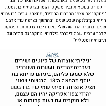
במלגה לארבע שנים. באמצעותה השלים תואר שני וגם
דוקטורט בנושא תחביר משְפְּטֵי הזמן בצרפתית בת זמננו.
"ניתקתי את עצמי מתרבות ההורים", מתאר שטרית. "בנערותי
הייתי בקזבלנקה שבע שנים, ובהמשך בצרפת עוד ארבע
שנים. בחברה החדשה שלי כולם דיברו צרפתית, והפסקתי
לדבר ערבית שבה דיברתי בילדותי. נותקתי גם פיזית וגם
תרבותית ומנטלית".
"גיליתי אוצרות של פיוטים ושירים
בערבית־יהודית, ועשרות משוררים
שלא שמעו עליהם, ביניהם פריחא בת
יוסף מהמאה ה־18. הרגשתי שאני
מציל אוצרות. רציתי שמי שידברו בשם
יהודי צפון אפריקה יהיו הם עצמם,
ולא חוקרים עם דעות קדומות או