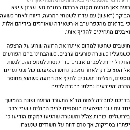
רועה הצאן שנפצע בלינץ' בבית החולים |
צילום:
ללא קרדיט
רועה צאן מגבעת מקנה אברהם במזרח גוש עציון שיצא
הבוקר (ראשון) עם עדרו לשטחי המרעה, דיווח לאחר כשעה
כי בדואים מהכפר ערב א-רשאידה שאוחזים בידיהם אלות
ואבנים מתחילים להקיף אותו.
תושבים שחשו למקום איתרו את הרועה שרוע על הרצפה
כשמעליו כעשרה פורעים ערבים. כשהבחינו בהם הפורעים
החלו ליידות לעברם אבנים כדי לנסות למנוע מהם לגשת
אל הפצוע. רק לאחר מאבק נחוש ופציעתם של שני נערים
נוספים, הצליחו תושבים לחלץ את הרועה כשהוא מחוסר
הכרה והפורעים נמלטו בחזרה לכפר.
בדרכם לחבירה לצוות מד"א התעורר הרועה ופונה בהמשך
יחד עם שני הפצועים הנוספים לבית החולים שערי צדק
בירושלים. כוחות צה"ל ומשטרה שהגיעו למקום הודיעו כי
יפתחו בסריקות, אך טרם דווח על חשודים שנעצרו.