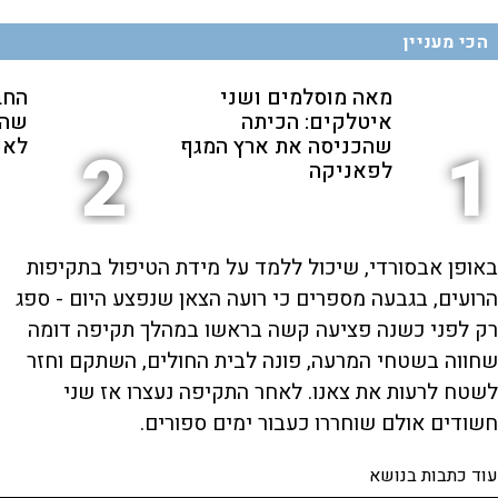
הכי מעניין
מאה מוסלמים ושני
החב
איטלקים: הכיתה
שהת
שהכניסה את ארץ המגף
לאנ
2
1
לפאניקה
באופן אבסורדי, שיכול ללמד על מידת הטיפול בתקיפות
הרועים, בגבעה מספרים כי רועה הצאן שנפצע היום - ספג
רק לפני כשנה פציעה קשה בראשו במהלך תקיפה דומה
שחווה בשטחי המרעה, פונה לבית החולים, השתקם וחזר
לשטח לרעות את צאנו. לאחר התקיפה נעצרו אז שני
חשודים אולם שוחררו כעבור ימים ספורים.
עוד כתבות בנושא