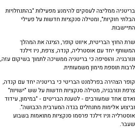
בריטניה ממליצה לעסקים להימנע מפעילות "בהתנחלויות
הבלתי חוקיות", ומטילה סנקציות חדשות על פעילי
התיישבות.
שרת החוץ הבריטית, איווט קופר, הציגה את המהלך
המשותף יחד עם אוסטרליה, קנדה, צרפת, ניו זילנד
ונורבגיה. והוסיפה כי בריטניה ממשיכה לתמוך בשיקום עזה,
לרבות תוספת מימון משמעותית.
קופר הצהירה בפרלמנט הבריטי כי בריטניה יחד עם קנדה,
צרפת ונורבגיה, מטילה סנקציות חדשות על שש "ישויות"
ואדם אחד שמעורבים - לטענת הבריטים - "במימון, עידוד
וביצוע אלימות מתנחלים בגדה המערבית הכבושה".
אוסטרליה וניו זילנד פרסמו סנקציות מתואמות בשבוע
שעבר.