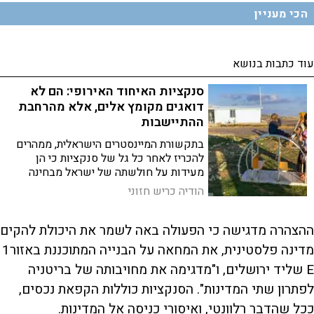
הכי מעניין
עוד כתבות בנושא
סנקציות האיחוד האירופי: הם לא
דואגים מקומץ אלים, אלא מהרחבת
ההתיישבות
בתקשורת המיינסטרים הישראלית, ממהרים
להכריז לאחר כל גל של סנקציות כי הן
מעידות על חולשתה של ישראל מבחינה
בינלאומית. אולם בפועל, הסנקציות מעידות
הודיה כריש חזוני
הרבה יותר על חולשתו של מחנה פוליטי
הולך ומתכווץ בישראל
ההצהרה מדגישה כי הפעולה באה לשמר את היכולת להקים
מדינה פלסטינית, את המחאה על הבנייה המתוכננת באזור1
E שליד ירושלים, ו"מדגימה את מחויבותה של בריטניה
לפתרון שתי המדינות". הסנקציות כוללות הקפאת נכסים,
ככל שהדבר רלוונטי, ואיסורי כניסה אל המדינות.