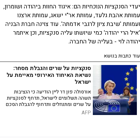
יעדי הסנקציות הנוכחיות הם: איגוד החוות ביהודה ושומרון,
עמותת אהבת גלעד, עמותת אר"י ישאג, עמותת ארצנו
ועמותת 'שיבת ציון לרגבי אדמתה'. עוד צוינה חברת הבניה
'איל הרי יהודה' כמי שיושתו עליה סנקציות, וכן איתמר
יהודה לוי - בעליה של החברה.
עוד כתבות בנושא
סנקציות על שרים והגבלת מסחר:
נשיאת האיחוד האירופי מאיימת על
ישראל
אורסולה פון דר ליין הודיעה כי הנציבות
תשהה תשלומים לישראל, תדחף לסנקציות
על שרים ומתנחלים ותדחוף להגבלת הסכם
הסחר, למרות מחלוקות עמוקות בין מדינות
AFP
האיחוד