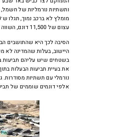
הממוקם לצד כביש באר־שבע־דימ
ותשתיות נורמליות של חשמל, מ
עצום של 11,500 דונם, השווה בגודלו לשטח של רעננה או חצי באר־שבע.
הסיבה לכך היא שהתושבים הבד
היישוב, בעלות שהמדינה לא מכי
בשטחים שיש עליהם תביעות בע
את בעיית תביעות הבעלות בתוך
נורמלי עם תשתיות מסודרות. גם
אלפי דונמים שוממים של תביעו