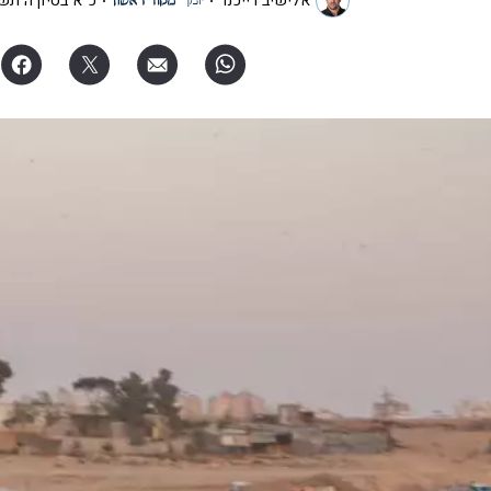
אלישיב רייכנר
כ"א בסיון ה׳תש