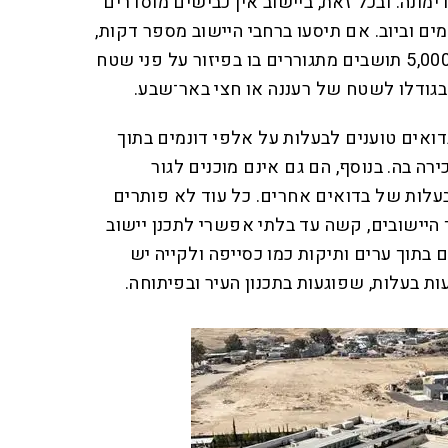
ונה. ובכל זאת, ביישוב אין כבישים מוסדרים
ים וביוב. אם תיסעו ברחבי היישוב מספר דקות,
מומלץ לא ברכב נמוך, תגלו ש־5,000 תושבים מתגוררים בו בפיזור על פני שטח
ואים טוענים לבעלות על אלפי דונמים בתוך
רה בה. בנוסף, הם גם אינם מוכנים לגור
לות של בדואים אחרים. כל עוד לא פותרים
 היישובים, קשה עד בלתי אפשרי לתכנן יישוב
 בתוך ערים ותיקות כמו כסייפה ולקייה יש
ת בעלות, שפוגעות בתכנון העיר ובפיתוחה.