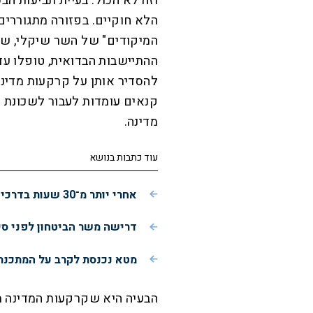
וזה לא הכול. בעיית תביעות ה
הלא חוקיים. בפזורה מתגוררים
המיקודים" של השר שיקלי, ש
ההתיישבות הבדואית, טופלו עד
להסדיר אותן על קרקעות מדינ
קנאים עומדות לעבור לשכונת פ
מדינה.
עוד כתבות בנושא
אחרי יותר מ־30 שעות בדרכים: הרגע המרגש של שני האריות מישראל
דרישה משר הביטחון לפני ס
מטא נכנסת לקרב על המתכנתים: כלי AI חדש יכתו
הבעיה היא שקרקעות המדינה מו