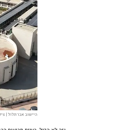
היישוב אבו־תלול |
ציל