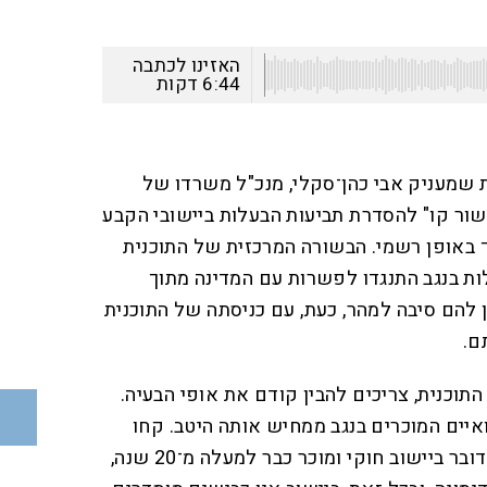
האזינו לכתבה
6:44
דקות
 שמעניק אבי כהן־סקלי, מנכ"ל משרדו של
ישור קו" להסדרת תביעות הבעלות ביישובי הקבע
 באופן רשמי. הבשורה המרכזית של התוכנית
ות בנגב התנגדו לפשרות עם המדינה מתוך
 להם סיבה למהר, כעת, עם כניסתה של התוכנית
ם.
תוכנית, צריכים להבין קודם את אופי הבעיה.
איים המוכרים בנגב ממחיש אותה היטב. קחו
למשל את היישוב אבו־תלול. מדובר ביישוב חוקי ומוכר כבר למעלה מ־20 שנה,