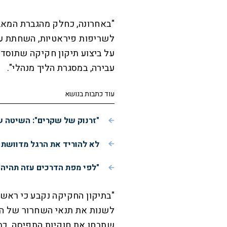
"באחרונה, כחלק מהגברת המאבק
לשריפות פיראטיות, השחתת עתי
על ביצוע תיקון חקיקה שתוסדר
עבירה, במסגרת הליך מנהלי".
עוד כתבות בנושא
"זרנוק של שקרים": השיטה ש
לא להוריד את הרגל מדוושת 
"לפי מפת הדרכים עזה תהיה
"בתיקון החקיקה נקבע כי ראש
לשנות את תנאי השחרור של הט
שתבחן את חוקיות התפיסה. כמו