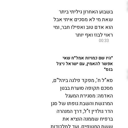
בשבוע האחרון גיליתי ביתר
שאת מי לא מסכים איתי אבל
הוא אדם טוב ואפילו חבר, ומי
ראוי לבוז ואף יותר
00:33
"היו שם כמויות אמל"ח שאי
אפשר להאמין, עם ישראל ניצל
בנס"
סא"ל ח', מפקד פלגה ביהל"ם,
מסכם תקופה סוערת בבטן
האדמה: מסגירת המעגל
המרגשת והשבת גופתו של סגן
הדר גולדין ז"ל, דרך המנהרה
ברפיח שממנה הוציא את
ששת החטופים, ועד למלכודות