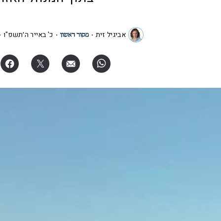
אביגיל זית
כ' באייר ה׳תשפ"ו