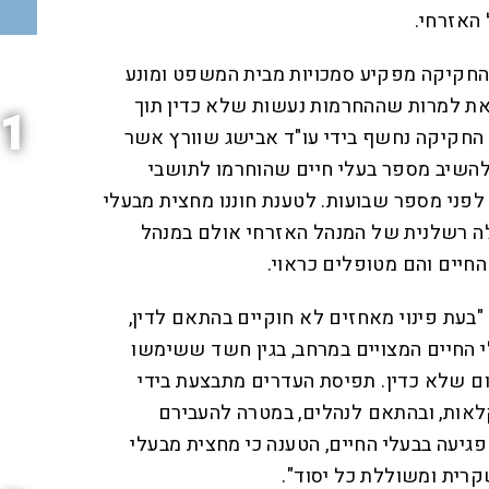
 האזרחי.
י החקיקה מפקיע סמכויות מבית המשפט ומונע
זאת למרות שההחרמות נעשות שלא כדין תוך
1
י החקיקה נחשף בידי עו"ד אבישג שוורץ אשר
השיב מספר בעלי חיים שהוחרמו לתושבי
לפני מספר שבועות. לטענת חוננו מחצית מבעלי
ה רשלנית של המנהל האזרחי אולם במנהל
החיים והם מטופלים כראוי.
"בעת פינוי מאחזים לא חוקיים בהתאם לדין,
 החיים המצויים במרחב, בגין חשד ששימשו
ם שלא כדין. תפיסת העדרים מתבצעת בידי
אות, ובהתאם לנהלים, במטרה להעבירם
יעה בבעלי החיים, הטענה כי מחצית מבעלי
קרית ומשוללת כל יסוד".