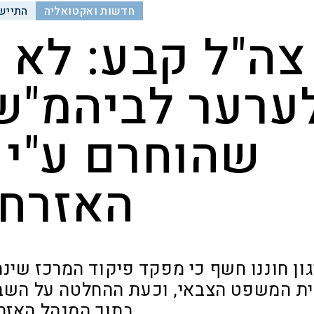
חדשות ואקטואליה
התייש
צה"ל קבע: לא נ
ערער לביהמ"ש
שהוחרם ע"י 
האזרחי
ון חוננו חשף כי מפקד פיקוד המרכז שינ
ת המשפט הצבאי, וכעת ההחלטה על השבת
בתוך המנהל האזר