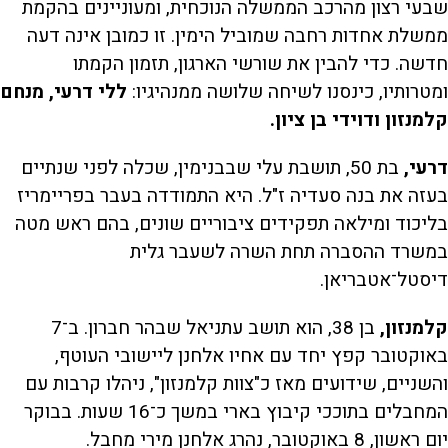
שבעי רצון מהרכב הממשלה הנוכחית, ומעוניינים בהקמת
ממשלת אחדות רחבה שמוביל הימין. זו כמובן אינה דעה
חדשה. כדי להבין את שורשי הארגון, תזמון הקמתו
ומטרותיו, כינסנו לשיחה שלושה ממנהיגיו:
ללי דרעי, מנחם
קלמנזון ודוידי בן ציון.
דרעי,
בת 50, תושבת עלי שבבנימין, שכלה לפני שנתיים
בעזה את בנה סעדיה ז"ל. היא התמודדה בעבר בפריימריז
בליכוד ומילאה תפקידים ציבוריים שונים, בהם ראש מטה
במשרד ההסברה תחת השרה לשעבר גלית
דיסטל־אטבריאן.
קלמנזון,
בן 38, הוא תושב עתניאל שבהר חברון. ב־7
באוקטובר קפץ יחד עם אחיו אלחנן ליישובי העוטף,
והשניים, שידועים מאז כ"צוות קלמנזון", ניהלו קרבות עם
המחבלים בתוככי קיבוץ בארי במשך כ־16 שעות. בבוקר
יום ראשון, 8 באוקטובר, נהרג אלחנן מירי מחבל.