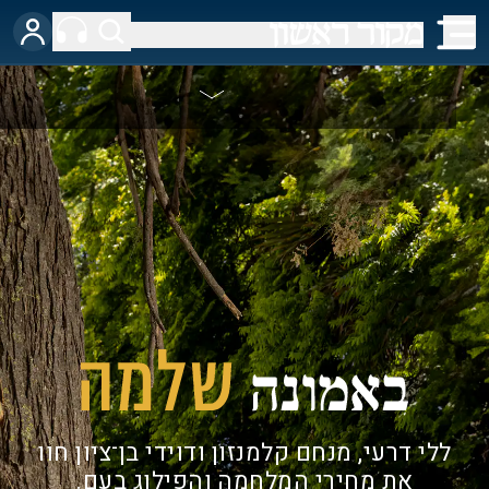
ללי דרעי, מנחם קלמנזון ודוידי בן־ציון חוו
את מחירי המלחמה והפילוג בעם.