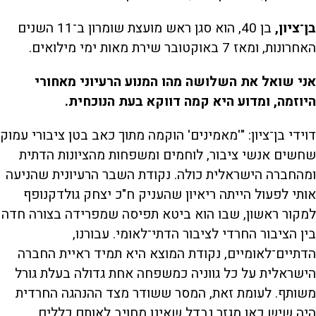
בן־ציון,
בן 40, הוא סגן ראש מועצת שומרון ב־11 השנים
האחרונות, ומאז 7 באוקטובר שירת מאות ימי מילואים.
אני שואל את השלושה מהו המנוע הרעיוני מאחורי
היוזמה, ומדוע היא קמה דווקא בעת הנוכחית.
דוידי בן־ציון: "'מאמינים' הוקמה מתוך כאב בטן ציבורי עמוק
שחשים אנשי ציבור, לוחמים ומשפחות מהציונות הדתית
ומהחברה הישראלית כולה. נקודת השבר הרעיונית שהניעה
אותי לפעול הייתה ריאיון שהעניק ח"כ יצחק גולדקנופף
למקור ראשון, שבו הוא ביטא תפיסה שמפרידה בצורה חדה
בין הציבור החרדי לציבור הדתי־לאומי. עבורנו,
הדתיים־לאומיים, נקודת המוצא היא תמיד ראיית החברה
הישראלית על כל גווניה כמשפחה אחת גדולה בעלת גורל
משותף. לעומת זאת, המסר ששודר מצד ההנהגה החרדית
היה שיש כאן מגזר נבדל שאינו מחויב לאותם כללים