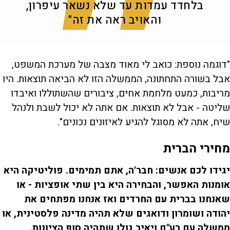
בלחדד עמדות עד שלא נשאר עיפרון,
והאויב ראה את זה"
"דוגמה נוספת: כואב לי מאוד מצבה של מערכת המשפט,
אבל בשורה התחתונה, הממשלה הזו לא הביאה תוצאות. היו
מריבות, כמעט מלחמת אחים, ציבורים שהשתוללו ואיבדו
שליטה - אבל לא תוצאות. אם אתה לא יכול לשבת ולנהל
שיח, אתה לא מסוגל להגיע לאיזונים נכונים".
מחירי הברית
יגידו לכם אנשים: חבר'ה, אתם תמימים. פוליטיקה היא
אומנות האפשר, והבחירה היא בין שתי אופציות - או
שאנחנו בברית עם החרדים ואז אנחנו מפתחים את
יהודה ושומרון ודואגים שלא תהיה מדינה פלסטינית, או
ממשלה עם רע"ם ויאיר גולן שתהיה סוף הציונות.