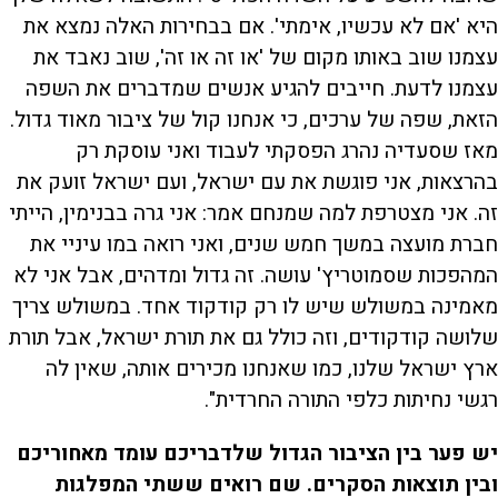
היא 'אם לא עכשיו, אימתי'. אם בבחירות האלה נמצא את
עצמנו שוב באותו מקום של 'או זה או זה', שוב נאבד את
עצמנו לדעת. חייבים להגיע אנשים שמדברים את השפה
הזאת, שפה של ערכים, כי אנחנו קול של ציבור מאוד גדול.
מאז שסעדיה נהרג הפסקתי לעבוד ואני עוסקת רק
בהרצאות, אני פוגשת את עם ישראל, ועם ישראל זועק את
זה. אני מצטרפת למה שמנחם אמר: אני גרה בבנימין, הייתי
חברת מועצה במשך חמש שנים, ואני רואה במו עיניי את
המהפכות שסמוטריץ' עושה. זה גדול ומדהים, אבל אני לא
מאמינה במשולש שיש לו רק קודקוד אחד. במשולש צריך
שלושה קודקודים, וזה כולל גם את תורת ישראל, אבל תורת
ארץ ישראל שלנו, כמו שאנחנו מכירים אותה, שאין לה
רגשי נחיתות כלפי התורה החרדית".
יש פער בין הציבור הגדול שלדבריכם עומד מאחוריכם
ובין תוצאות הסקרים. שם רואים ששתי המפלגות