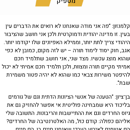
מספיק"
קלמנזון: "פה אני מודה שאנחנו לא רואים את הדברים עין
בעין. זו מדינה יהודית ודמוקרטית ולכן אני חושב שהציבור
היהודי צריך לתת יותר, וממילא האפיונים שלו יקודמו יותר.
אגב, חוק יסוד לימוד תורה – יש לזה מקום, כמובן לא כפי
שהוא מוצג עכשיו. מצד שני, אני חושב שתלמיד חכם
אמיתי מקיים תורה ומצוות, ולכן תלמיד חכם אמיתי לא יכול
להיפטר משירות צבאי כמו שהוא לא יהיה פטור משמירת
שבת".
בן־ציון: "הטענה של אנשי הציונות הדתית וגם של גורמים
בליכוד היא שמבחינה פוליטית אי אפשר להחזיק גם את
גיוס החרדים וגם את ההתיישבות והריבונות. התשובה שלי
אליהם כפולה: קודם כול, מה האלטרנטיבה של החרדים?
הם אטומים לאירוע הערכי שאנחנו חיים בו, הם חיים