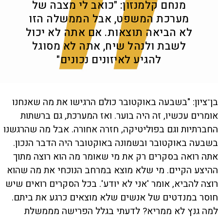
מנחם קלמנזון: "כואב לי מצבה של
מערכת המשפט, אבל הממשלה הזו
לא הביאה תוצאות. אם אתה לא יכול
לשבת ולנהל שיח, אתה לא מסוגל
להגיע לאיזונים נכונים"
בן־ציון: "בשבעה באוקטובר כולם הרגישו את מה שאנחנו
אומרים עכשיו, זה היה בוער. ואז המערכת, גם ברשתות
החברתיות וגם בפוליטיקה, חזרה אחורה. אבל מה שהרגשנו
בשבעה באוקטובר ובשמונה באוקטובר היה הדבר הנכון.
אתה רואה בסקרים רק את מי שאומר מה הוא רוצה מתוך
ההיצע הקיים. מי שלא מוצא במרחב הנוכחי את מה שהוא
רוצה להביא, אומר 'אני לא יודע'. בכל הסקרים רואים שיש
חוסר במנדטים של אנשים שלא מוצאים כרגע את ביתם.
למה גנץ לא ממריא? לדעתי בגלל הפרישה מממשלת