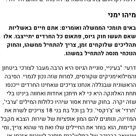
מיהו ימני
באים תומכי הממשלה ואומרים: אתם חיים באשליות
שאם תעשו חוק גיוס, פתאום כל החרדים יתייצבו. אלו
תהליכים שלוקחים זמן, צריך להתחיל ממשהו, והחוק
הנוכחי מנסה להתחיל במשהו.
דרעי: "בעיניי, סוגיית הגיוס היא הרבה מעבר לצורכי ביטחון
והמילואימניקים שקורסים, למרות שזה נכון לגמרי. הסיבה
הראשונית שבגללה אנחנו צריכים שאחינו החרדים ייכנסו
תחת האלונקה היא כי לא תיתכן אחדות ואחווה בינינו בלי
שזה יקרה. בחוק שירות אסור שיהיו כלולות המילים 'ערבי',
'חרדי' או 'צ'רקסי'. כל בן וכל בת בני 18 צריכים לשרת את
המדינה, ונותנים להם המון אופציות של שירות. הצבא מקבל
קדימות, הוא בוחר את החיילים שלו ואת מי שהוא צריך, ומי
שנשאר בבריכה של המלש"בים מופנה לשירות אזרחי או