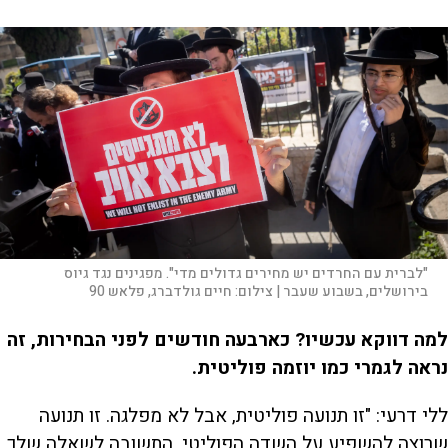
"לברית עם החרדים יש מחירים גדולים מדי". מפגינים נגד גיוס
בירושלים, בשבוע שעבר |
צילום:
חיים גולדברג, פלאש 90
למה דווקא עכשיו? כארבעה חודשים לפני הבחירות, זה
נראה לגמרי כמו יוזמה פוליטית.
ללי דרעי: "זו תנועה פוליטית, אבל לא מפלגה. זו תנועה
שרוצה להשפיע על השדה הפוליטי. התשובה לשאלה שלך