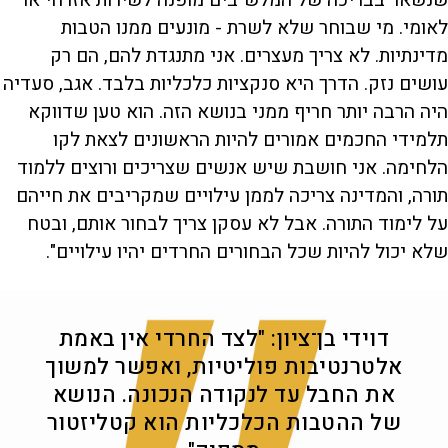
לאומי. מי שבוחר שלא לשרת - מונעים ממנו הטבות
מדינתיות. לא צריך מעצרים. אני מתנגדת להם, הם רק
עושים נזק. הדרך היא סנקציות כלכליות בלבד. אגב, סעדיה
היה הרבה יותר חריף ממני בנושא הזה. הוא טען שדווקא
תלמידי החכמים אמורים להיות הראשונים לצאת לקו
הלחימה. אני חושבת שיש אנשים שצריכים ורוצים ללמוד
תורה, והמדינה צריכה לממן עילויים שמקריבים את חייהם
על לימוד התורה. אבל לא עסקן צריך לבחור אותם, ובטח
שלא יכול להיות שכל הבחורים החרדים יהיו עילויים".
דוידי בן־ציון: "לצד החרדי אין באמת
אלטרנטיבות פוליטיות, ואפשר למשוך
את החבל עד לנקודה הנכונה. הנושא
של ההטבות הכלכליות הוא קטליזטור