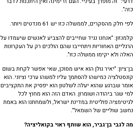
דרעי: "זה מופרך בעיניי. העם זז ימינה ואין היתכנות לדבר
כזה".
לפי חלק מהסקרים, לממשלה כזו יש 61 מנדטים ויותר.
קלמנזון: "אנחנו נגיד שחייבים להצביע לאנשים שיעמדו על
הרגליים האחוריות ויתחייבו שהם הולכים רק על העקרונות
האלה ולא יקימו ממשלה כזו".
בן־ציון: "יאיר גולן הוא איש מסוכן, שאי אפשר לקחת בשום
קונסטלציה כמישהו להסתמך עליו למשהו ערכי וציוני. הוא
אומר שברגע שהוא יעלה לשלטון הוא יפסיק את התקציבים
למי שגר ביהודה ושומרון. האדם הזה הוא מחוץ לכל
לגיטימציה פוליטית במדינת ישראל, ולשמחתנו הוא באמת
נחשב שוליים של השמאל".
מה לגבי בן־גביר, הוא שותף ראוי בקואליציה?