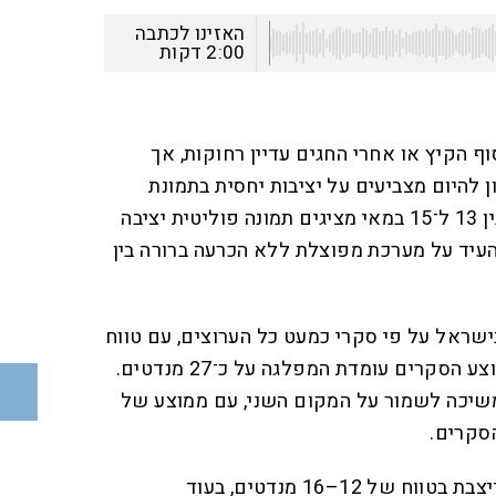
האזינו לכתבה
2:00
דקות
ף הקיץ או אחרי החגים עדיין רחוקות, אך
 להיום מצביעים על יציבות יחסית בתמונת
המנדטים. הסקרים שפורסמו בין 13 ל־15 במאי מציגים תמונה פוליטית יציבה
עיד על מערכת מפוצלת ללא הכרעה ברורה בין
ישראל על פי סקרי כמעט כל הערוצים, עם טווח
שנע בין 25 ל־33 מנדטים. בממוצע הסקרים עומדת המפלגה על כ־27 מנדטים.
ממשיכה לשמור על המקום השני, עם ממוצע של
מפלגת "ישר" של איזנקוט מתייצבת בטווח של 12–16 מנדטים, בעוד