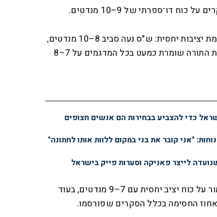
וח דו־ספרתי של 9–10 מנדטים.
בקרב מפלגות הקואליציה נרשמת יציבות יחסית: ש״ס נעה סביב 8–10 מנדטים,
עוצמה יהודית בין 8 ל־10, ויהדות התורה שומרת כמעט בכל המדגמים על 7–8
שראל כדי להצביע בבחירות הם אנשים חצופים
נוחות: "אני קובר את בני במקום ללוות אותו לחתונה"
נועדה לייצר פאניקה וסערות פייק בישראל
גם ישראל ביתנו ממשיכה לשמור על כוח יציב יחסית עם 7–9 מנדטים, בעוד
אחוז החסימה בכלל הסקרים שפורסמו.