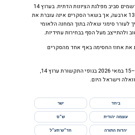
הפערים המשמעותיים ביותר נרשמים סביב מפלגת הציונות הדתית. בערוץ 14
היא מקבלת 5 מנדטים, ובערוץ 13 ארבעה, אך בשאר הסקרים אינה עוברת את
ך לעורר סימני שאלה בתוך המחנה הלאומי
 ולהתייצב מעל הסף בבחירות עתידיות.
רת את אחוז החסימה באף אחד מהסקרים
הסקרים פורסמו בתאריכים 13–15 במאי 2026 בגופי התקשורת ערוץ 14,
ביחד
ישר
עוצמה יהודית
ש״ס
יהדות התורה
חד״ש־תע״ל