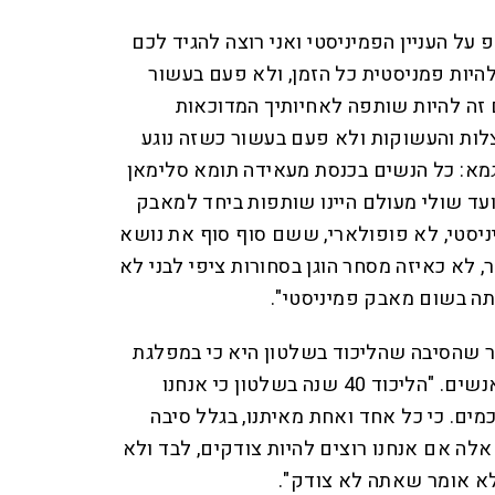
על העניין הפמיניסטי ואני רוצה להגיד לכם
להיות פמניסטית כל הזמן, ולא פעם בעשור
ם זה להיות שותפה לאחיותיך המדוכאות
וצלות והעשוקות ולא פעם בעשור כשזה נוגע
וגמא: כל הנשים בכנסת מעאידה תומא סלימאן
ועד שולי מעולם היינו שותפות ביחד למאבק
יסטי, לא פופולארי, ששם סוף סוף את נושא
ר, לא כאיזה מסחר הוגן בסחורות ציפי לבני לא
תה בשום מאבק פמיניסטי".
ר שהסיבה שהליכוד בשלטון היא כי במפלגת
העבודה מחפשים איך לפסול אנשים. "הליכוד 40 שנה בשלטון כי אנחנו
מים. כי כל אחד ואחת מאיתנו, בגלל סיבה
לה אם אנחנו רוצים להיות צודקים, לבד ולא
 לא אומר שאתה לא צודק".