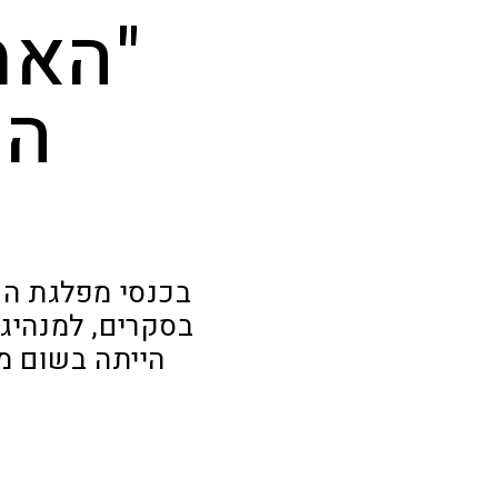
"האמ
המ
בכנסי מפלגת הע
בסקרים, למנהיגו
הייתה בשום מא