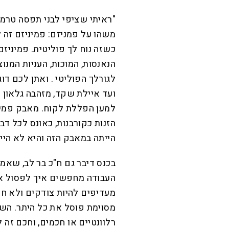
"ראיתי שציפי לבני תפסה טרמפ 
משהו על פמניזם: פמיניזם זה 
כשזה נוח לך פוליטית. פמיניז
הנאנסות, המוכות, העניות המנ
לגורלך הפוליטי . ואתן לכם ד
ועד איילת שקד, מזהבה גלאון 
למען הפללת לקוח. מאבק פמינ
הזנות כקורבנות, כאונס לכל דב
הייתה במאבק הזה והיא לא היי
בכנס דיבר גם ח"כ בר לב, שאמ
מעדיפים להיות צודקים ולא חכ
מסוימת פוסל את כל היתר. השא
רלוונטיים או חכמים, וחכם זה