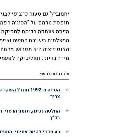
יחמוביץ' גם טענה כי ציפי לבני
תופסת טרמפ על "הסוגיה הפמי
הייתה שותפה בכנסת לחקיקה פמ
המצלמות בישיבת הסיעה ואיימ
האופוזיציה היא תפרוש מהמחנה 
מידה בדיוק. ופוליטיקה לפעמי
עוד כתבות בנושא
הסיוט מ-1992 חו
צריך
החלטה נכונה, תזמון הרסני:
בג"ץ
רע מכדי להיות אמיתי: הסעי