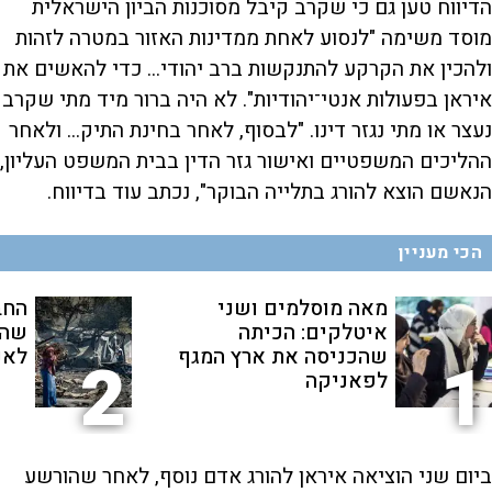
הדיווח טען גם כי שקרב קיבל מסוכנות הביון הישראלית
מוסד משימה "לנסוע לאחת ממדינות האזור במטרה לזהות
ולהכין את הקרקע להתנקשות ברב יהודי... כדי להאשים את
איראן בפעולות אנטי־יהודיות". לא היה ברור מיד מתי שקרב
נעצר או מתי נגזר דינו. "לבסוף, לאחר בחינת התיק... ולאחר
ההליכים המשפטיים ואישור גזר הדין בבית המשפט העליון,
הנאשם הוצא להורג בתלייה הבוקר", נכתב עוד בדיווח.
הכי מעניין
מאה מוסלמים ושני
החב
איטלקים: הכיתה
שהת
שהכניסה את ארץ המגף
לאנ
2
1
לפאניקה
ביום שני הוציאה איראן להורג אדם נוסף, לאחר שהורשע