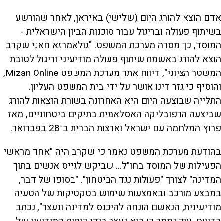
אדם הוצא להורג היום (שלישי) באיראן, לאחר שהורשע
בשיתוף פעולה ובריגול עבור סוכנות הביון הישראלית -
המוסד, כך מסרה מערכת המשפט. "גולאמרזא חאני שקרב
הוצא להורג באשמת שיתוף פעולה מודיעיני וריגול לטובת
המשטר הציוני", דיווח אתר מערכת המשפט Mizan Online,
והוסיף כי גזר דינו אושר על ידי בית המשפט העליון.
התלייה שבוצעה היום היא האחרונה בשורת הוצאות להורג
שביצעה הרפובליקה האסלאמית בתיקים ביטחוניים, מאז
פרוץ המלחמה עם ישראל וארצות הברית ב־28 בפברואר.
בהודעת מערכת המשפט נאמר כי שקרב היה "אחד מראשי
הפעילות של המוסד בחו"ל... שביקש לגייס אנשים בתוך
המדינה" לצורך "פעולות נגד הביטחון". "בסופו של דבר,
במבצע מורכב ובאמצעות שימוש בטקטיקות של הטעיה
מודיעינית, הנאשם הונחה להיכנס למדינה ונעצר", נכתב