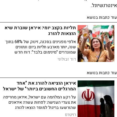
אינטרנשיונל.
עוד כתבות בנושא
תליות בקצב יומי: איראן שוברת שיא
הוצאות להורג
אלפי מפגינים בסכנה, זינוק של 68% בתוך
שנה, יותר מארבע תליות ביום ונתונים
שמוגדרים "מינימום בלבד": דוח חדש
ומדאיג במיוחד חושף את היקף ההוצאות
דוד זבולוני
להורג באיראן ואת השימוש הגובר בעונש
המוות ככלי דיכוי פוליטי
עוד כתבות בנושא
איראן הוציאה להורג את "אחד
המרגלים החשובים ביותר" של ישראל
על רקע המלחמה עם ישראל, איראן מחריפה
את צעדי הענישה: לפחות עשרה איראנים
שהורשעו בריגול למוסד הוצאו להורג
בחודשים האחרונים
רויטרס