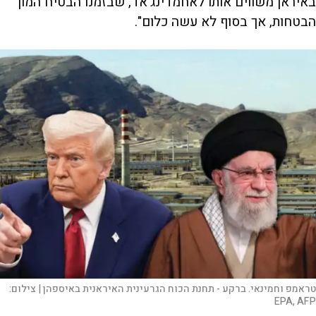
באיראן משווים אותו לאחמדינג'אד, שבזמנו הבטיח המון
הבטחות, אך בסוף לא עשה כלום".
טראמפ וחמינאי. ברקע - תחנת הכוח הגרעינית האיראנית באיספהן |
צילום:
EPA, AFP