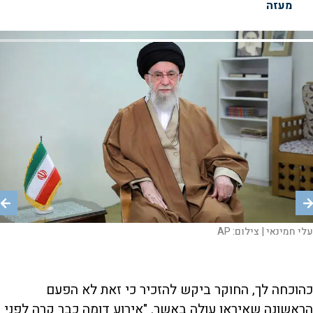
מעזה
עלי חמינאי |
צילום:
AP
המנהיג העליון של איראן, עלי חמינאי. |
צילום:
KHAMENEI.IR / AFP
המנהיג העליון של איראן עלי חמינאי (עלי ח'אמנאי) במהלך פגישה עם נשיא
איראן, ב-27 באוגוסט 2024. |
צילום:
KHAMENEI.IR / AFP
כהוכחה לך, החוקר ביקש להזכיר כי זאת לא הפעם
הראשונה שאיראן עולה באשר. "אירוע דומה כבר קרה לפני