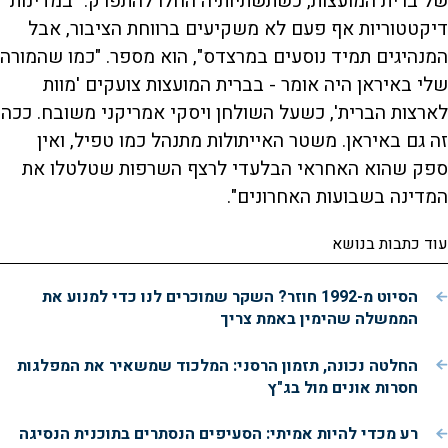
של ברית המועצות, כשתשתיותיה החלו להתפרק. "במדינות
דיקטטוריות אף פעם לא משקיעים ברווחת הציבור, אבל
המנהיגים תמיד נוסעים במרצדס", הוא מספר. "כמו שהמורה
שלי באיראן היה אומר - בברית המועצות צועקים 'מוות
לארצות הברית', כשעל השולחן ויסקי אמריקני משובח. ככה
זה גם באיראן. משטר האייתולות מתנהל כמו טפיל, ואין
ספק שהוא האחראי הבלעדי לרצף השרפות שטלטלו את
המדינה בשבועות האחרונים".
עוד כתבות בנושא
הסיוט מ-1992 חוזר? השקר שמוכרים לנו כדי למנוע את
הממשלה שהימין באמת צריך
החלטה נכונה, תזמון הרסני: המלכוד שמשאיר את המפלגות
חסרות אונים מול בג"ץ
רע מכדי להיות אמיתי: הסעיפים הנסתרים בתוכנית הנסיגה