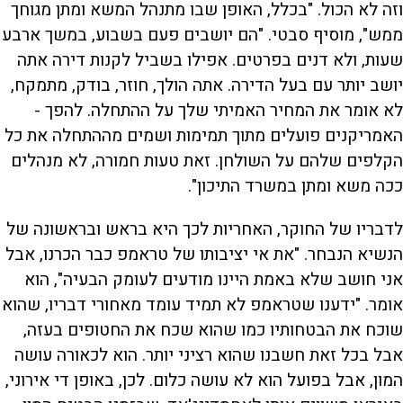
וזה לא הכול. "בכלל, האופן שבו מתנהל המשא ומתן מגוחך
ממש", מוסיף סבטי. "הם יושבים פעם בשבוע, במשך ארבע
שעות, ולא דנים בפרטים. אפילו בשביל לקנות דירה אתה
יושב יותר עם בעל הדירה. אתה הולך, חוזר, בודק, מתמקח,
לא אומר את המחיר האמיתי שלך על ההתחלה. להפך -
האמריקנים פועלים מתוך תמימות ושמים מההתחלה את כל
הקלפים שלהם על השולחן. זאת טעות חמורה, לא מנהלים
ככה משא ומתן במשרד התיכון".
לדבריו של החוקר, האחריות לכך היא בראש ובראשונה של
הנשיא הנבחר. "את אי יציבותו של טראמפ כבר הכרנו, אבל
אני חושב שלא באמת היינו מודעים לעומק הבעיה", הוא
אומר. "ידענו שטראמפ לא תמיד עומד מאחורי דבריו, שהוא
שוכח את הבטחותיו כמו שהוא שכח את החטופים בעזה,
אבל בכל זאת חשבנו שהוא רציני יותר. הוא לכאורה עושה
המון, אבל בפועל הוא לא עושה כלום. לכן, באופן די אירוני,