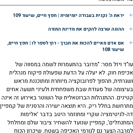
יראת ה' נקנית בעבודה יומיומית | חפץ חיים, שיעור 109
ההוגה שרצה להקים את מדינת התורה
אם אדם מאיים להכות את חברך - רוץ לספר לו | חפץ חיים,
שיעור 108
עו"ד ויזל מסר: "מדובר בהתעמרות לשמה במסווה של
אכיפת חוק. לא יעלה על הדעת שפעולת פיקוח מנהלית
ושגרתית, תהפוך לפרובוקציה מיותרת ומתוכננת מראש
בעיצומה של סעודת שבת משפחתית ולעיני תשעה אחים
קטינים. ההתנהלות הברוטאלית של השוטר באירוע זה אינה
מתרחשת בחלל ריק. היא תוצאה ישירה והרסנית של קמפיין
דה-לגיטימציה שקרי ומתוזמר היטב בדבר 'אלימות
המתנחלים', קמפיין שנועד להשחיר ציבור שלם ומחלחל
למרבה הצער גם לגורמי האכיפה בשטח. שיכרון הכוח