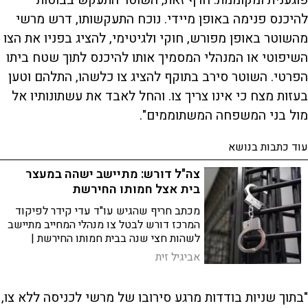
פוגענית ומקוממת. חרף זאת, השוטר התעקש בבוטות
להיכנס פנימה באופן מיידי. נוכח התעקשותו, דרש מרשי
מהשוטר באופן מפורש, חוקי ולגיטימי, להציג בפניו את הצו
השיפוטי או המנהלי המסמיך אותו להיכנס לתוך שטח ביתו
הפרטי. השוטר סירב בתוקף להציג צו כלשהו, התלהם וטען
בעזות מצח כי אינו צריך צו. והחל לאבד את עשתונותיו אל
מול בני המשפחה המשתוממים".
עוד כתבות בנושא
צה"ל דורש: מתיישב ישהה במעצר
בית אצל חמותו החירשת
מכתב חריף שהגיש עו"ד עדי קידר לפיקוד
המרכז דורש לבטל צו מנהלי המחייב מתיישב
לשהות חצי שנה בבית חמותו החירשת |
לטענתו, הצו בלתי ישים, פוגע קשות
אביגיל זית
במשפחתו ובפרנסתו ומעורר קשיים
הלכתיים ומשפטיים
"בתוך שניות בודדות מרגע סירובו של מרשי לכניסה ללא צו,