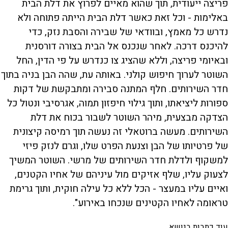
פריצה ייעודית, תוך שהוא מאיים לפרוץ את דלת הבית
באלימות - וכל זאת כאשר דלת הבית הייתה פתוחה ולא
נדרש כל מאמץ, ובוודאי של שבירה והסבת נזק, כדי
להיכנס דרכה. לאחר שנכנס אל הבית בצורה דורסנית
ובאיומי פריצה, וללא שהציג צו כנדרש על פי הדין, החל
השוטר לערוך חיפוש קולני. באותה עת, שהה הבן בניה בתוך
חדר השירותים. חלף המתנה סבירה ומתבקשת של דקות
ספורות ליציאתו, ותוך גילוי חיפזון תמוה, אגרסיבי ונטול כל
הצדקה מבצעית, מיהר השוטר לשבור בכוח את דלת
השירותים. מעשה ברוטאלי זה נעשה תוך רמיסה קיצונית
של פרטיותו של הבן וצנעת הפרט שלו, וגרם לנזק פיזי
למשקוף ולדלת חדר השירותים של מרשי. השוטר המשיך
לצעוק עליו, שלף אזיקים מול עיניהם של אחיו הקטנים,
ואיים עליו במעצר - הכל ללא כל עילה חוקית, ותוך גרימת
טראומה לאחיו הקטינים שנכחו באירוע".
עוד כתבות בנושא