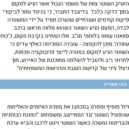
הזעיק השוטר צוות של משמר הגבול אשר הגיע למקום
בתוך כדקה בלבד. בדיעבד התברר, כי בניגוד גמור לביקורי
פיקוח קודמים ושגרתיים שנערכו תמיד על ידי המשטרה
לבדה, הפעם הגיע השוטר כשהוא מלווה מראש ברכב
סוואנה עמוס בלוחמי מג"ב. אלו המתינו בקרבת מקום, כ'כוח
עתודה' מוכן להקפצה - עובדה המוכיחה כאלף עדים כי
השוטר הגיע למקום במטרה לייצר פרובוקציה מכוונת,
לחרחר ריב ולהוביל להסלמה מתוכננת של האירוע, תוך
ניצול ציני של קדושת השבת והרגישות המשפחתית".
הכי מעניין
ויזל מוסיף ומפרט במכתבו את מסכת האיומים והאלימות
שהפעיל השוטר נגד המתיישב ומשפחתו: "הפגנת הכוחניות
והבריונות נמשכה כאשר השוטר ניגש לרכבו והביא ערכת