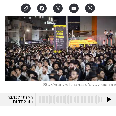
רת המחאה של ש"ס בבני ברק |
צילום:
פלאש 90
האזינו לכתבה
2:45
דקות