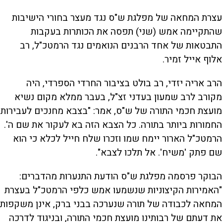
עצרת המחאה של מפלגת ש"ס נגד מעצר בחורי הישיבות
שהתקיימה אמש (שני) תפסה את הכותרות בעקבות
התבטאות של אחד הרבנים הנואמים נגד הרמטכ"ל, רב
אלוף אייל זמיר.
הרב אריה יזדי, רב בולט בציבור החרדי הספרדי, היה
מקורב לרב שמעון בעדני זצ"ל, בעבר ממלא מקום נשיא
מועצת חכמי התורה של ש"ס, אמר: "בצבא מחנכים לעבירות
החמורות ביותר בתורה. כל הצבא הזה בא לעקור את שם ה'.
הרמטכ"ל הארור יימח שמו וזכרו שלח חייל לכלא כי הוא
שם פתק 'משיח'. אל תלכו לצבא".
הבוקר פרסמה מפלגת ש"ס הודעת התנערות מהדברים:
"האמירות הקיצוניות שנשמעו אמש כלפי הרמטכ"ל בעצרת
המחאה לכבודה של תורה שנערכה בבני ברק, אינן משקפות
את דעתם של רבותינו מועצת חכמי התורה, ובניגוד לדרכה