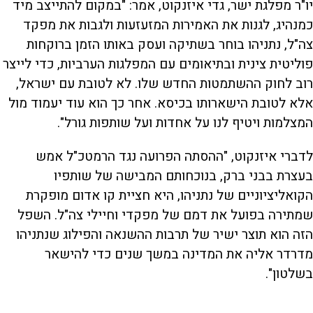
יו"ר מפלגת ישר, גדי איזנקוט, אמר: "במקום להתייצב מיד
כמנהיג, לגנות את האמירות המזעזעות ולגבות את מפקד
צה"ל, נתניהו בוחר בשתיקה ועסק באותו הזמן ברוקחות
פוליטית צינית ובתיאומים עם המפלגות הערביות, כדי לייצר
רוב לחוק ההשתמטות החדש שלו. לא לטובת עם ישראל,
אלא לטובת הישארותו בכיסא. אחר כך הוא עוד יעמוד מול
המצלמות ויטיף לנו על אחדות ועל שותפות גורל".
לדברי איזנקוט, "ההסתה הפרועה נגד הרמטכ"ל אמש
בעצרת בבני ברק, בנוכחותם המבישה של שותפיו
הקואליציוניים של נתניהו, היא חציית קו אדום מופקרת
שמתירה בפועל את דמם של מפקדי וחיילי צה"ל. השפל
הזה הוא תוצר ישיר של תרבות ההשנאה והפילוג שנתניהו
מדרדר אליה את המדינה במשך שנים כדי להישאר
בשלטון".