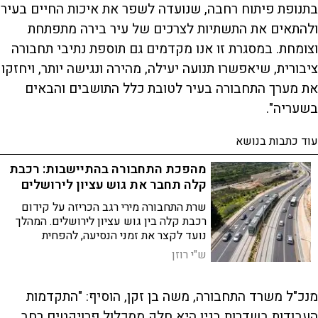
בתנופת פיתוח רחבה, שנועדה לשפר את איכות החיים בעיר
ולהתאים את התשתיות לצרכים של עיר בירה מתפתחת
וצומחת. במסגרת זו אנו מקדמים גם תוספת נתיבי תחבורה
ציבורית, שיאפשרו תנועה יעילה, מהירה ונגישה יותר, ויחזקו
את מערך התחבורה בעיר לטובת כלל התושבים והבאים
בשעריה".
עוד כתבות בנושא
מהפכת התחבורה בהתיישבות: רכבת
קלה תחבר את גוש עציון לירושלים
שרת התחבורה מירי רגב הכריזה על קידום
רכבת קלה בין גוש עציון לירושלים. המהלך
נועד לקצר את זמני הנסיעה, להפחית
עומסים ולחזק את החיבור לבירה
ש"י רוזן
מנכ"ל משרד התחבורה, משה בן זקן, הוסיף: "התקדמות
העבודות בשדרות בגין היא חלק ממכלול פרויקטים רחב