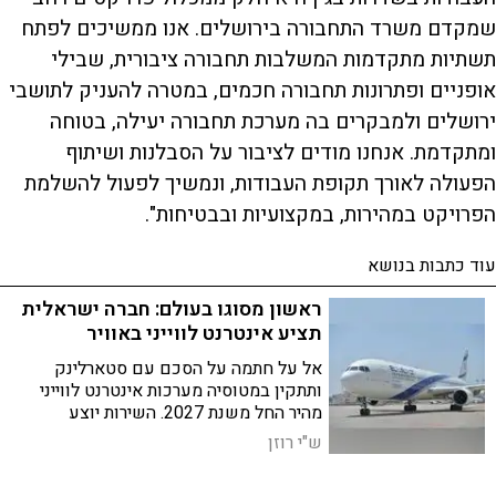
שמקדם משרד התחבורה בירושלים. אנו ממשיכים לפתח
תשתיות מתקדמות המשלבות תחבורה ציבורית, שבילי
אופניים ופתרונות תחבורה חכמים, במטרה להעניק לתושבי
ירושלים ולמבקרים בה מערכת תחבורה יעילה, בטוחה
ומתקדמת. אנחנו מודים לציבור על הסבלנות ושיתוף
הפעולה לאורך תקופת העבודות, ונמשיך לפעול להשלמת
הפרויקט במהירות, במקצועיות ובבטיחות".
עוד כתבות בנושא
ראשון מסוגו בעולם: חברה ישראלית
תציע אינטרנט לווייני באוויר
אל על חתמה על הסכם עם סטארלינק
ותתקין במטוסיה מערכות אינטרנט לווייני
מהיר החל משנת 2027. השירות יוצע
ללקוחות ללא עלות, בכפוף לתנאים, ויתמוך
ש"י רוזן
בסטרימינג, עבודה מרחוק ושירותים
דיגיטליים