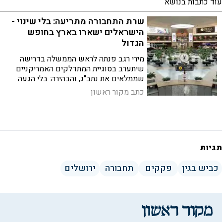
עוד כתבות בנושא
שרת התחבורה מתריעה: בלי שינוי -
הישראלים ישארו בארץ בחופש
הגדול
מירי רגב פנתה לראש הממשלה בדרישה
שיתערב בסוגיית המתדלקים האמריקניים
שממלאים את נתב"ג, והבהירה: בלי הגעה
לפתרון בהקדם - יותר מ-2.4 מיליון כרטיסי
כתב מקור ראשון
טיסה לחודשי הקיץ ולתקופת חגי תשרי,
שכבר נמכרו, יבוטלו
תגיות
כביש בגין
פקקים
תחבורה
ירושלים