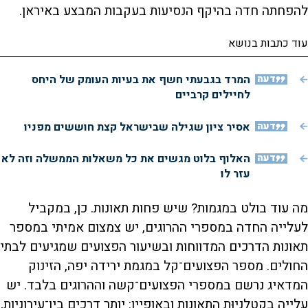
להפחתה חדה בהיקף הנסיעות בעקבות המבצע באיראן.
עוד כתבות בנושא
דעה
המרד בגבעתי חשף את בעיות העומק של היחס
לחיילים קרביים
דעה
אסיר ציון שגילה שבישראל קצת חוששים מפניו
דעה
האלוף בלוט מגשים את כל משאלות הממשלה וזה לא
עזר לו
מה עוד בולט במגמות? שיש פחות תאונות. כן, במקביל
לעלייה החדה במספרי ההרוגים, יש צמצום אמיתי במספר
תאונות הדרכים המדווחות ובשיעור הפצועים שמגיעים לבתי
החולים. מספר הפצועים־קל במגמת ירידה יפה, הזינוק
המדאיג נרשם במספרי הפצועים־קשה וההרוגים בלבד. יש
עלייה בקטלניוּת התאונות ובאופיין: יותר דרכים בין־עירוניות,