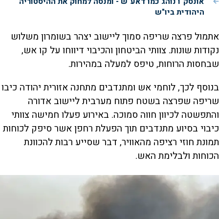
אונסק"ו נוהג כמו דאע"ש - ומנסה למחוק את ההיסטוריה
היהודית ביו"ש
אתמול פרצה שריפה סמוך ליישוב יצהר בשומרון משלוש
נקודות שונות. צוותי הביטחון והכיבוי דיווחו על קו אש,
שבחסות הרוחות, טיפס למעלה במהירות.
בנוסף לכך, לוחמי אש ומתנדבים מתחנה אזורית יהודה כיבו
שריפה שפרצה בשטח פתוח מערבית ליישוב אדורה
והתפשטה לכיוון חווה סמוכה. באירוע פעלו חמישה צוותי
כיבוי בסיוע מתנדבים תוך הפעלת רחפן אשר סיפק לכוחות
תמונת חוזי רציפה מהאוויר, דבר שסייע רבות להכוונת
הכוחות ולבלימת האש.