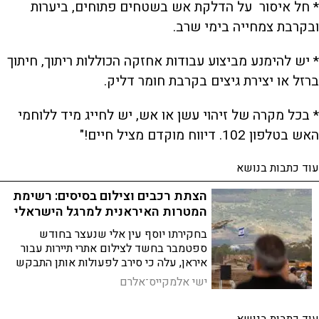
* חל איסור על הדלקת אש בשטחים פתוחים, ביערות
ובקרבת צמחייה בימי שרב.
* יש להימנע מביצוע עבודות אחזקה הכוללות ריתוך, חיתוך
ברזל או יצירת גיצים בקרבת חומר דליק.
* בכל מקרה של זיהוי עשן או אש, יש לחייג מיד ללוחמי
האש בטלפון 102. דיווח מוקדם מציל חיים!"
עוד כתבות בנושא
הצתת רכבים וצילום בסיסים: רשימת
המטרות האיראנית למרגל הישראלי
בחקירתו יוסף עין אלי שנעצר בחודש
ספטמבר בחשד לצילום אתרי תיירות עבור
איראן, עלה כי סירב לפעולות אותן התבקש
לבצע. בין היתר התבקש לרגל נגד חיילים
ישי אלמקייס־אלרם
ולאסוף מידע על השר לביטחון לאומי,
איתמר בן גביר