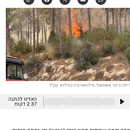
יפה ביער אשתאול, אילוסטרציה |
צילום:
קק"ל
האזינו לכתבה
2:37
דקות