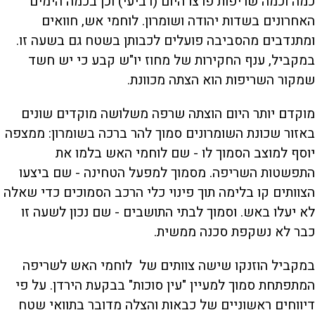
כמה וכמה שריפות פרצו היום (רביעי) וכן בכמה הימים
האחרונים בשדות יהודה ושומרון. לוחמי אש, חוואים
ומתנדבים מהסביבה פועלים לכבותן בשטח גם בשעה זו.
במקביל, ענף החקירות של מחוז יו"ש קבע כי יש חשד
שמקור השריפות הוא הצתה מכוונת.
מוקדם יותר היום הוצתה שרפה משלושה מוקדים שונים
באזור שכונת השומרונים סמוך להר ברכה בשומרון: ממצפה
יוסף למוצב הסמוך לו - שם לוחמי האש בלמו את
התפשטות השריפה. מסמוך למפעל הטחינה - שם ביצעו
הצוותים קו בלימה תוך פינוי כלי הרכב הסמוכים כדי שאלה
לא יעלו באש. וסמוך לבתי התושבים - שם נכון לשעה זו
כבר לא נשקפת סכנה ממשית.
במקביל הוזנקו שישה צוותים של לוחמי האש לשריפה
המתפתחת סמוך למעיין "עין סוכות" בבקעת הירדן. על פי
דיווחים ראשוניים של כבאות והצלה מדובר בתוואי שטח