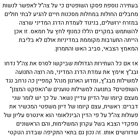
בעתירה נוספת פסקו השופטים כי על צה"ל לאפשר לנשות
מחבלים החולות במחלות מסכנות חיים להגיע לבתי חולים
במזרח ירושלים, בניגוד לעמדת הדרג המדיני שרצה
להשתמש במקרים הללו כמנוף לחץ על חמאס. זו אכן
הייתה התערבות מקוממת במדיניות אולם לא בליבת
המאמץ הצבאי, סביב האש והתמרון.
אז אם כל העתירות הגדולות שביקשו לסרס את צה"ל נדחו
ובג"ץ אימץ את עמדת הדרג המדיני, מה רוצה התנועה
למשילות מבג"ץ, ומדוע הארגון מנהל קמפיין כה נרחב נגד
השופטים? בתנועה למשילות טוענים ש"האפקט המצנן"
מעצם קיומו של הדיון עדיין נשאר. על כך יש לומר שני
דברים: ראשית, עצם קיומו של דיון משפטי המכשיר את
פעולות צה"ל על פי הדין הבינלאומי הוא אינטרס עליון של
מפקדי הצבא בשל עקרון המשלימות, והם הראשונים
שדורשים אותו. זה נכון גם בתאי התקיפה שבדרג הטקטי