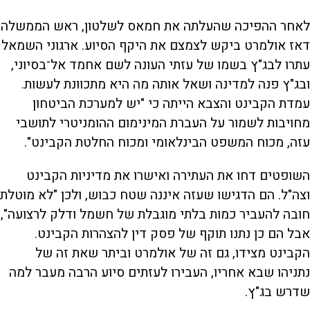
לאחר ההפיכה שהעלתה את חמאס לשלטון, ראש הממשלה
דאז אולמרט ביקש לצמצם את היקף הסיוע. ארגוני השמאל
עתרו לבג"ץ בשמו של עזתי העונה לשם אחמד אל־בסיוני,
ובג"ץ פנה למדינה ושאל אותה מה היא מתכוונת לעשות.
עמדת הקבינט והצבא הייתה כי "יש למערכת הביטחון
מחויבות לשמור על העברת המינימום ההומניטרי לתושבי
עזה, מכוח המשפט הבינלאומי ומכוח החלטת הקבינט".
השופטים דחו את העתירה ואישרו את מדיניות הקבינט
וצה"ל. הם הדגישו שעזה איננה שטח כבוש, ולכן "לא מוטלת
חובה להעביר כמות בלתי מוגבלת של חשמל ודלק לרצועה",
אבל הם כן נתנו תוקף של פסק דין להצהרות הקבינט.
הקבינט מצידו, גם זה של אולמרט וביתר שאת זה של
נתניהו שבא אחריו, העבירו לעזתים סיוע הרבה מעבר למה
שדרש בג"ץ.