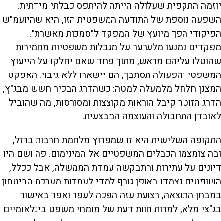
יוזמה התקפית שעלולה הייתה להיתפס כבלתי מידתית.
השפעה נוספת של התודעה המשפטית הזו, היא שהיועמ"ש
הפיקודי הפך מיועץ של המפקד ל"סמכות מאשרת".
מפקדים נמנעו מלערער על מגבלות משפטיות מחמירות
שהוטלו עליהם מראש, מתוך פחד שאם יחלקו על הייעוץ
המשפטי והפעולה תסתבך, הם יישארו ללא גיבוי. האפקט
המצנן חלחל מלמעלה למטה: כשהדרג הבכיר חשש מבג"ץ,
הדרג הזוטר קיבל הוראות מקוצצות ומסורסות, מה שהוביל
לאובדן התחבולה והעוצמה המבצעית.
התקופה השלישית היא זו שמפרוץ מלחמת חרבות ברזל,
ובה צומצמו הכבלים המשפטיים אל המינימום. פה ושם היו
דיונים על עתירות והתבקשה עמדת הממשלה, אבל ככלל,
השופטים נצמדו באופן גורף למדי לעמדות מערכת הביטחון.
במבחן התוצאה, רצועת עזה הפכה לעפר ואפר באישור
בג"צי מלא, למרות חוות דעת של מומחי משפט בינלאומיים