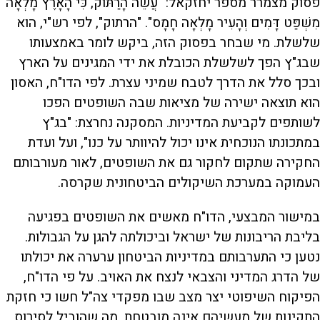
פסוק מצמרר מספר יחזקאל: "עֲשֵׂה הָרַתּוֹק, כִּי הָאָרֶץ מָלְאָה
מִשְׁפַּט דָּמִים וְהָעִיר מָלְאָה חָמָס". "הרתוק", לפי רש"י, הוא
שלשלת. מי שבחר בפסוק הזה, ביקש לומר באמצעותו
שבג"ץ הפך לשלשלת הכובלת את ידי המגינים על הארץ
ובכך סלל את הדרך לטבח שמיני עצרת. לפי הדו"ח, האסון
הוא תוצאה ישירה של מציאות שבה השופטים הפכו
לשותפים לקביעת המדיניות. המסקנה נחרצת: "בג"ץ
במתכונתו הנוכחית אינו יכול להיוותר על כנו", ועל ועדת
החקירה שתקום לחקור גם את השופטים, לאור מעורבותם
העמוקה במערכת השיקולים הביטחונית שקרסה.
במישור המבצעי, הדו"ח מאשים את השופטים בפגיעה
בליבת הריבונות של ישראל וביכולתה להגן על הגבולות.
נטען כי התערבותם במדיניות הביטחון ערערה את יכולתו
של הדרג המדיני והצבאי לנצח את האויב. על פי הדו"ח,
הפיקוח השיפוטי יצר מצב שבו מפקדי צה"ל חשו כי חזקת
התקינות של מעשיהם אינה מובטחת, מה שהוביל לסירוס