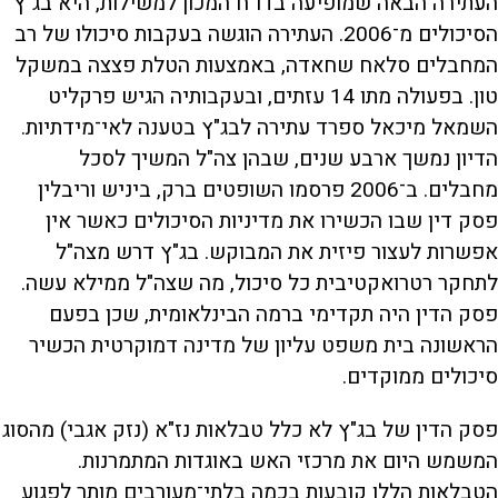
העתירה הבאה שמופיעה בדו"ח המכון למשילות, היא בג"ץ
הסיכולים מ־2006. העתירה הוגשה בעקבות סיכולו של רב
המחבלים סלאח שחאדה, באמצעות הטלת פצצה במשקל
טון. בפעולה מתו 14 עזתים, ובעקבותיה הגיש פרקליט
השמאל מיכאל ספרד עתירה לבג"ץ בטענה לאי־מידתיות.
הדיון נמשך ארבע שנים, שבהן צה"ל המשיך לסכל
מחבלים. ב־2006 פרסמו השופטים ברק, ביניש וריבלין
פסק דין שבו הכשירו את מדיניות הסיכולים כאשר אין
אפשרות לעצור פיזית את המבוקש. בג"ץ דרש מצה"ל
לתחקר רטרואקטיבית כל סיכול, מה שצה"ל ממילא עשה.
פסק הדין היה תקדימי ברמה הבינלאומית, שכן בפעם
הראשונה בית משפט עליון של מדינה דמוקרטית הכשיר
סיכולים ממוקדים.
פסק הדין של בג"ץ לא כלל טבלאות נז"א (נזק אגבי) מהסוג
המשמש היום את מרכזי האש באוגדות המתמרנות.
הטבלאות הללו קובעות בכמה בלתי־מעורבים מותר לפגוע