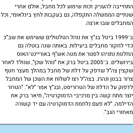
התחייבה להעניק זכות שימוע לכל מחבל, אולם אחרי
שנתיים הממשלה התקפלה, גם בעקבות לחץ בינלאומי, וכל
המחבלים שבו ארצה.
ב־1999 ביטל בג"ץ את נוהל הטלטולים ששימש את שב"כ
כדי לחקור מחבלים ביעילות. באותה שנה בוטלה גם
החלטת נתניהו לסגור את מטה אש"ף באוריינט־האוס
בירושלים. ב־2005 ביטל ברק את "נוהל שכן", שנולד לאחר
שקצין צה"ל שדפק על דלת של מחבל במהלך מעצר חטף
צרור בבטן ונהרג. בצה"ל רצו לשלוח את השכן של המחבל
לדפוק על הדלת של הטרוריסט, ובג"ץ אמר "לא". "הטרור
יוצר מתח קשה בין מרכיבי הדמוקרטיה", תיאר ברק את
הדילמה. "לא פעם נלחמת הדמוקרטיה עם יד קשורה
מאחורי הגב".