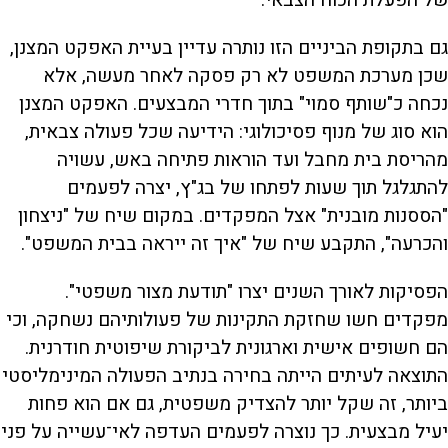
של הפעלת הכוח הצבאי.
גם בתקופת הביניים הזו נותרה עדיין בעיית האפקט המצנן,
שכן מערכת המשפט לא רק פסקה לאחר מעשה, אלא
נכחה כ"שותף סמוי" בתוך חדרי המבצעים. האפקט המצנן
הוא סוג של מנוף פסיכולוגי: הידיעה שכל פעולה צבאית,
מהריסת בית מחבל ועד הוראות פתיחה באש, עשויה
להתגלגל תוך שעות לפתחו של בג"ץ, יצרה לפעמים
"הססנות מובנית" אצל המפקדים. במקום שיח של "ניצחון
והכרעה", התקבע שיח של "איך זה ייראה בבית המשפט".
הפסיקות לאורך השנים יצרו "תודעת מצור משפטי".
מפקדים חשו שחזקת התקינות של פעולותיהם נשחקה, וכי
הם חשופים אישית וארגונית לביקורת שיפוטית חודרנית.
התוצאה לעיתים הייתה בחירה בנתיב הפעולה המינימליסטי
ביותר, זה שקל יותר להצדיק משפטית, גם אם הוא פחות
יעיל מבצעית. כך נוצרה לפעמים העדפה לאי־עשייה על פני