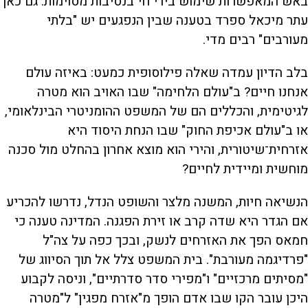
באש המאפשרות שימוש בירי חי בנסיבות מסוימות. גם כאן
עתר מיכאל ספרד בטענה שבין הנפגעים יש "בלתי
מעורבים" רבים מדי.
בלב הדיון עמדה שאלה פילוסופית כמעט: באיזה עולם
אנחנו חיים? ב"עולם הלחימה" שבו האויב הוא מטרה
לגיטימית, והכללים הם של המשפט ההומניטרי הבינלאומי,
או ב"עולם אכיפת החוק" שבו הנחת היסוד היא
אזרחית־שיטורית, והירי הוא מוצא אחרון בהחלט מול סכנה
מוחשית ומיידית לחיים?
הנשיאה חיות, המשנה מלצר והשופט הנדל, נדרשו להכריע
אם הגדר היא שדה קרב או זירת הפגנה. המדינה טענה כי
חמאס הפך את האזרחים לנשק, ובכך כפה על צה"ל
"פרדיגמה מעורבת". בית המשפט צלל אל תוך הסיווג של
"מסיתים מרכזיים" ו"מפירי סדר סדרתיים", וניסה לקבוע
היכן עובר הקו שבו אדם הופך מ"אזרח מפגין" ל"מטרה