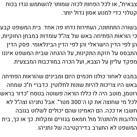
צבאית", או לכל הפחות לכזה שמותר להשתמש נגדו בכוח
קטלני כדי למנוע אסון גדול יותר.
בשורה התחתונה, העתירות נדחו פה אחד. בית המשפט קבע
כי הוראות הפתיחה באש של צה"ל עומדות במבחן החוקיות,
הן לפי הדין הישראלי והן לפי הדין הבינלאומי. פסק הדין
התבסס על חזקת התקינות, על ההנחה שבית המשפט איננו
מפקד עליון על הצבא, ועל הכרה במורכבות המבצעית.
במבט לאחור כולנו חכמים היום ומבינים שהוראות הפתיחה
באש היו צריכות להיות שונות לחלוטין. כדברי ח"כ שמחה
רוטמן, מוטב היה לו כללו הוראה פשוטה בנוסח "כדור בראש
לכל מי שחוצה את קו ה־300 מטר". אבל נתניהו וצה"ל לא
חשבו אז ככה. הם האמינו שהם יכולים לשלוט בגובה
הלהבות ולהתנהל מול חמאס בגזרים ומקלות. כך או כך, בית
המשפט לא התערב בדירקטיבה של נתניהו.