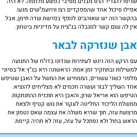
שניסו להגדיר הרס מבנים מסיבי כפשע מלחמה. לא היה
אפילו סיכול אחד שהמפקדים רצו והיועמ"שים מנעו.
בהקשר הזה יש שאוהבים לנופף בפרשת שדה תימן, אבל
אין לה שום קשר למגבלה בג"צית על מדיניות ביטחון.
אבן שנזרקה לבאר
עם הרקע הזה ניגש לעתירות שנדונו בדו"ח של התנועה
למשילות ובתחקיר זמן אמת: הראשונה היא בג"ץ אל־בסיוני
מלפני כשני עשורים, הממחיש את המשל על האבן שטיפש
אחד השליך לבור ועשרה חכמים לא מצליחים להוציא.
הטיפש הוא אריאל שרון, והאבן היא תוכנית ההתנתקות.
ממשלת הליכוד החליטה לעקור את גוש קטיף ולצאת
מרצועת עזה, תוך שהיא משלה את עצמה שאם נטמון את
הראש בחול ולא נסתכל על עזה, עזה לא תהיה קיימת.