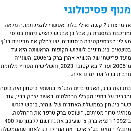
מנוף פסיכולוגי
אז מי צודק? קשה ואולי בלתי אפשרי להציג תמונה מלאה
ומורכבת במסגרת זו, אבל כן אבקש להציע ניתוח בסיסי
משלי: בפרספקטיבה היסטורית, יש לחלק את מדיניות בג"ץ
בנושאים ביטחוניים לשלוש תקופות: הראשונה היא עד
מועד פרישתו של הנשיא אהרן ברק ב־2006, השנייה
מ־2006 ועד 7 באוקטובר 2023, והשלישית מפרוץ מלחמת
חרבות ברזל ועד ימינו אלה.
בתקופת ברק, האקטיביזם הבג"צי בנושאי ביטחון היה בוטה
והכביד על כתפי מקבלי ההחלטות. כאשר יצחק רבין, עוד
כשר ביטחון בממשלת האחדות של שמיר, ביקש לגרש
מנהיגי טרור מסיתים, השופט ברק טרפד את ההחלטה.
ב־1992 הוציא ברק צו שעיכב את גירושם ללבנון של 400
מחבלי חמאס. בג"ץ אישר את המהלך רק לאחר שהממשלה