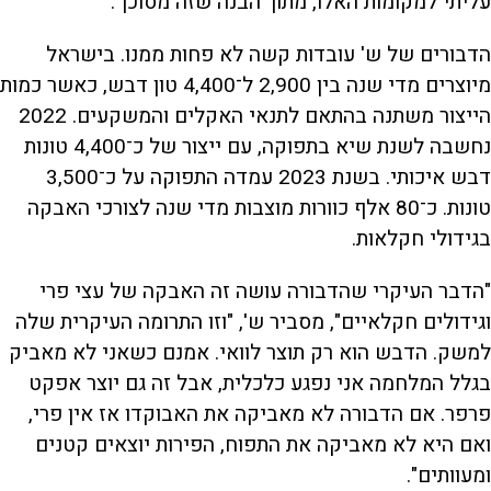
עליתי למקומות האלו, מתוך הבנה שזה מסוכן".
הדבורים של ש' עובדות קשה לא פחות ממנו. בישראל
מיוצרים מדי שנה בין 2,900 ל־4,400 טון דבש, כאשר כמות
הייצור משתנה בהתאם לתנאי האקלים והמשקעים. 2022
נחשבה לשנת שיא בתפוקה, עם ייצור של כ־4,400 טונות
דבש איכותי. בשנת 2023 עמדה התפוקה על כ־3,500
טונות. כ־80 אלף כוורות מוצבות מדי שנה לצורכי האבקה
בגידולי חקלאות.
"הדבר העיקרי שהדבורה עושה זה האבקה של עצי פרי
וגידולים חקלאיים", מסביר ש', "וזו התרומה העיקרית שלה
למשק. הדבש הוא רק תוצר לוואי. אמנם כשאני לא מאביק
בגלל המלחמה אני נפגע כלכלית, אבל זה גם יוצר אפקט
פרפר. אם הדבורה לא מאביקה את האבוקדו אז אין פרי,
ואם היא לא מאביקה את התפוח, הפירות יוצאים קטנים
ומעוותים".