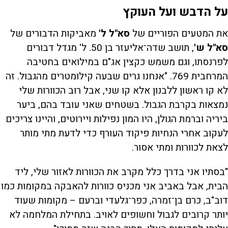
על הדבש ועל העוקץ
את המטעים הפוריים של
סא"ל ל'
מאביקות הדבורים של
סא"ל ש'
, תושב שדה־אליעזר בן 50. ל' מגדל דבורים
לפרנסתו, וגם משמש כקצין אג"ם במילואים בחטיבה
המרחבית 769. "אנחנו גרים שבעה קילומטרים מהגבול. זה
לא קו ראשון ללבנון אלא קו שני, אבל רוב הכוורות שלי
נמצאות בקרבת הגבול. בשטחים שאני עובד בהם, ביער
ביריה וברמת הגולן, היו המון נפילות ויירוטים, והיינו צריכים
לעקוב אחרי הנחיות פיקוד העורף כדי לדעת מתי מותר
לצאת לכוורות ומתי אסור.
"בסתיו אני בדרך כלל מקרב את הכוורות לאזור שלי, ליד
הבית, אבל באביב אני מכניס כוורות להאבקה במקומות כמו
דוב"ב, כרם בן־זמרה, כפר־גלעדי וברעם – מקומות שעוד
יותר קרובים לגבול וחשופים לאויב. בתחילת המלחמה לא