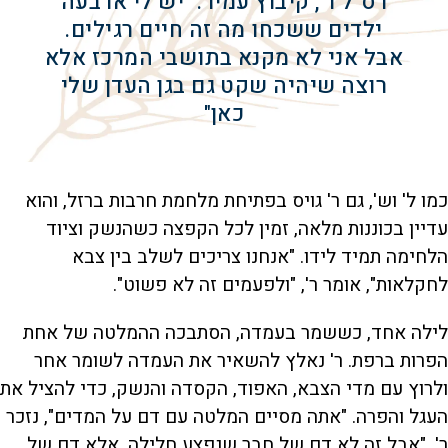
רס"ל ר', קיבוץ עמיר: "יש לי ארבעה
ילדים ששכחו מה זה חיים רגילים.
אבל אני לא מקנא בתושבי המרכז אלא
רוצה שיהיה שקט גם בגן העדן שלי
כאן"
כמו ל' וש', גם ר' גויס בפתיחת מלחמת חרבות ברזל, והוא
עדיין בכוננות מלאה, זמין לכל הקפצה כשהנשק וציוד
הלחימה תמיד לידו. "אנחנו צריכים לשלב בין צבא
לחקלאות", אומר ר', "ולפעמים זה לא פשוט".
לילה אחד, כששמר בעמדה, הסתבכה ההמלטה של אחת
הפרות ברפת. ר' נאלץ להשאיר את העמדה לשומר אחר
ולרוץ עם מדי הצבא, האפוד, הקסדה והנשק, כדי להציל את
העגל והפרה. "אתה מסיים המלטה עם דם על המדים", נזכר
ר', "אבל זה לא דם של חבר שנפצע חלילה, אלא דם של