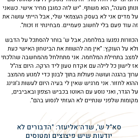
ונותן מענה", הוא משתף. "יש לזה כמובן מחיר אישי. כשאני
על מדים אני לא בעסק העצמאי שלי, אבל הייתי עושה את
זה עוד פעם בלי לחשוב פעמיים. מבחינתי זו זכות".
הכוורות נפגעו במלחמה, אבל ש' בוחר להסתכל על הדבש
ולא על העוקץ: "אין מה להשוות את הביטחון האישי כעת
למצב בתחילת המלחמה. אני מתחלחל מהמחשבה שהלכתי
אז לישון כל לילה עם אקדח טעון ליד הרקה. היום צה"ל
ערוך בהגנה ועושה פעולות בתוך לבנון כדי למנוע מהמצב
ההוא לחזור. אני מרגיש שאין לי בעיה היום לעשות ג'וגינג
על הגדר, ואני נוסע עם האוטו בכביש הצפון ובאביבים,
מקומות שלפני שנתיים לא העזתי לנסוע בהם".
סא"ל ש', שדה־אליעזר: "הדבורים לא
יודעות שיש פיצוצים ומטוסים