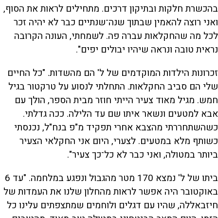
בהכשרת חלקות ובתיקון דרכים. מתחילים לראות את הסוף,
ואני רוצה להאמין שבתוך שנה־שנתיים כבר לא יהיה זכר
לכל מה שהחקלאות עברה פה. לשמחתי, העונה הקרובה
נראית טובה ונראה שיהיו יבולים יפים".
זכרונות הילדות המוקדמים של ל' הם מהשדות. "כל החיים
שלי הם סביב החקלאות. התחלתי לנסוע על טרקטור בגיל
חמש. מגיל מאוד צעיר הייתי חוזר מבית הספר, הולך עם
אבא למטעים ונשאר איתו שם עד הלילה. ככה גדלתי.
כשהשתחררתי מהצבא אחרי תפקיד מ"פ בנח"ל, נכנסתי
כשותף מלא במטעים. לצערי, היום אני החקלאי הצעיר
ביותר במטולה, ואני כבר לא כל־כך צעיר".
ביתו של ל' נמצא 170 מטר מהגבול ונפגע במלחמה. "עד 6
באוקטובר היה אפשר לראות מהחלון שלנו את העמדות של
חיזבאללה, שהיו עם דגלים ולוחמים שמתצפתים עלינו כל