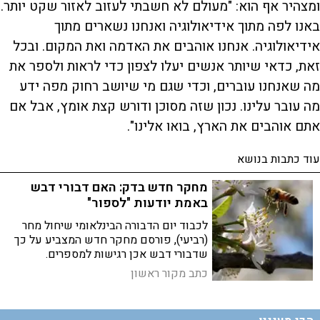
ומצהיר אף הוא: "מעולם לא חשבתי לעזוב לאזור שקט יותר.
באנו לפה מתוך אידיאולוגיה ואנחנו נשארים מתוך
אידיאולוגיה. אנחנו אוהבים את האדמה ואת המקום. ובכל
זאת, כדאי שיותר אנשים יעלו לצפון כדי לראות ולספר את
מה שאנחנו עוברים, וכדי שגם מי שיושב רחוק מפה ידע
מה עובר עלינו. נכון שזה מסוכן ודורש קצת אומץ, אבל אם
אתם אוהבים את הארץ, בואו אלינו".
עוד כתבות בנושא
מחקר חדש בדק: האם דבורי דבש
באמת יודעות "לספור"
לכבוד יום הדבורה הבינלאומי שיחול מחר
(רביעי), פורסם מחקר חדש המצביע על כך
שדבורי דבש אכן רגישות למספרים.
החוקרים מדגישים: כדי להבין אותן, צריך
כתב מקור ראשון
לראות את העולם דרך עיניהן