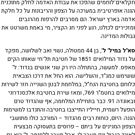
חקלאים־לוחמים שהפכו את עבודת האדמה לחלק מתוכנית
הגנה אופרטיבית במערכה על הצפון והריבונות על כל חלקת
אדמה בארץ ישראל. הם מסרבים להרפות מהרגבים
ומזכירים לכולנו, רגע לפני חג הקציר, מי באמת משרטט את
גבולות המדינה.
סא"ל במיל' ל'
, בן 44 ממטולה, נשוי ואב לשלושה, מפקד
על גדוד המילואים 1851 של חטיבת תל־חי שאותו הקים
מאפס. למעשה, בהתחלה היו רק שני אנשים בגדוד: ל'
ששימש כמג"ד, והשלישה. הוא החל את דרכו הצבאית
כלוחם בחטיבת הנח"ל, במלחמת לבנון השנייה חזר לשירות
מילואים בחטמ"ר 769, ומאז שירת בחטיבת אלכסנדרוני
ובאוגדה 91. כבר בתחילת המלחמה, אף שהגדוד טרם
הופעל רשמית, חייליו התייצבו בחטיבה והתנדבו למשימות
הגנה. היום, כוחות רבים מהגדוד – המורכב כולו מתושבי
הצפון המגינים על ביתם – פרוסים בתעסוקה מבצעית
לאורך הגבול וגם מעבר לו. אבל מעבר ללחימה, ל' הוא גם