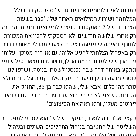
כמו חקלאים־לוחמים אחרים, גם ש' ספג נזק רב בגלל
המלחמה ושירות המילואים הארוך שלו: "כבר בשעות
הצהריים של 7 באוקטובר קפצתי למילואים, וחזרתי הביתה
רק אחרי שלושה חודשים. לא הספקתי להכין את המכוורת
לחורף, והייתה לי פגיעה רצינית. לצערי מתו לי מאות כוורות.
רק באפריל הצלחתי להגיע אליהן. גם אז היה מסוכן. עליתי
עם הבן שלי לעבוד ברמת הגולן, וכשחזרנו מצאנו טיל שנפל
ונתקע באותה דרך שבה נכנסנו לשטח. בנוסף, נשרפו לנו
שטחי מרעה בגולן וביער ביריה, ונפלו רקטות על כוורות ולא
נותר מהן כלום. אבא שלי, שהוא כבר בן 83, החזיק את
הכוורות כשאני לא הייתי. הוא עבד עם הדבורים גם כשהיו
יירוטים מעליו, והוא ראה את הפיצוצים".
כקצין אג"ם במילואים, תפקידו של ש' הוא לסייע למפקדת
השליטה של החטיבה בניהול התהליכים השונים ובניהול
היומיומי של הלחימה. "זה מאוד מספק לדעת שאתה שם