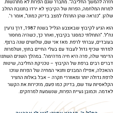
חזרה להמשך החליבה". מתברר שגם הפרות לא מתרגשות.
למרות המלחמה, הפרות של הקיבוץ לא ירדו בתנובת החלב
שלהן. "כנראה שהן התרגלו למצב בדיוק כמונו", אומר ר'.
הוא הגיע לקיבוץ שבאצבע הגליל בשנת 1987, דרך גרעין
נח"ל. "התחלתי כמסגר בקיבוץ, ואחר כך, כשהיה מחסור
בעובדים, עברתי לרפת. מאז אני שם, שלושים שנה ברצף.
למדתי שכיף גדול לעבוד עם בעלי החיים בחוץ, ושלמרות
הדימוי שלה, פרה היא חיה מדהימה". במהלך השנים השתנו
דברים רבים ברפת של הקיבוץ – טכניקת החליבה, שיטות
ההאכלה, אפילו המבנים ותנאי המחיה של הפרות שזכו
לרפת גדולה יותר ומאווררי תקרה – אבל באלות החציר
הקלאסיות עוד שם, בדיוק כמו פעם, מזכירות את הקשר
לאדמה. וכמובן געיית הפרות, שנשמעת למרחקים.