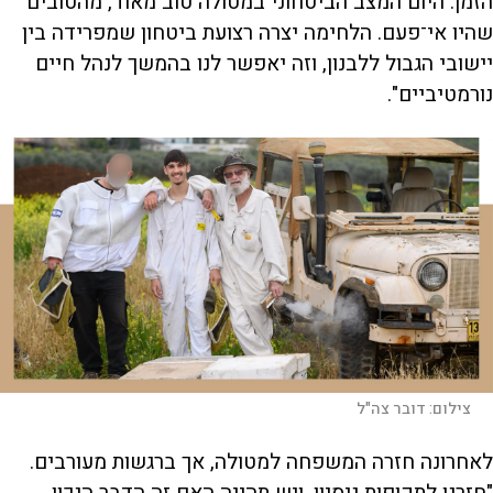
הזמן. היום המצב הביטחוני במטולה טוב מאוד, מהטובים
שהיו אי־פעם. הלחימה יצרה רצועת ביטחון שמפרידה בין
יישובי הגבול ללבנון, וזה יאפשר לנו בהמשך לנהל חיים
נורמטיביים".
צילום:
דובר צה"ל
לאחרונה חזרה המשפחה למטולה, אך ברגשות מעורבים.
"חזרנו לתקופות ניסיון, ויש תהייה האם זה הדבר הנכון