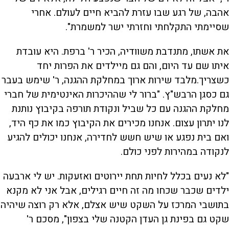
אהבה, של רגע שבו עזרת להביא חיים לעולם. אחרי
שסיימתי התקלחתי וחזרתי ישר למשמרת".
את אשתו, מתנדבת משוודיה, הכיר ר' ברפת. היא עובדת
איתו שם עד היום, והם גם מיילדים את הפרות יחד
כשצריך.מלבד שירות ארוך במחלקת ההגנה, ר' שימש בעבר
גם כסגן הרבש"ץ. "ברור לי שההיכרות האינטימית של חברי
מחלקת ההגנה עם כל שביל ונקודת תורפה בקיבוץ נותנת
לנו יתרון עצום. אנחנו מכירים את הקיבוץ כמו את כף היד,
ואם בית נפגע או שיש חשש לחדירה, אנחנו יכולים להגיע
לנקודה במהירות לפני כולם.
"לא נעים בכלל לחיות תחת יירוטים ואזעקות. יש לי ארבעה
ילדים שכבר שכחו מה זה חיים רגילים, אבל אני לא מקנא
בתושבי המרכז על השקט שיש אצלם, אלא רק רוצה שיהיה
שקט גם בפינת גן העדן הקטנה שלי בצפון", מסכם ר'