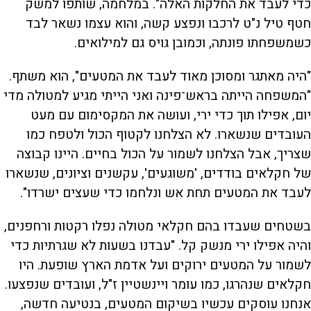
כדי לעבד את החלקות האלה". במלחמה, שותפו למשק
חטף טיל נ"ט לרכבו ונפצע קשה, והוא עצמו נשאר לבד
כשמשפחתו פונתה, וכמובן גויס גם למילואים.
"היה מאתגר ומסוכן מאוד לעבד את המטעים", הוא משתף.
"המשפחה הייתה בראש־פינה ואני הייתי מגיע למטולה מדי
יום, אפילו תוך כדי ירי, ועושה את המקסימום עם מעט
העובדים שנשארו. לא הצלחנו לקטוף הכול ולטפח כמו
שצריך, אבל הצלחנו לשמור על הכול בחיים. היינו קבוצה
של חקלאים בודדים, 'משוגעים', עקשנים וציונים, שנשארו
לעבד את המטעים תחת אש ונלחמו כדי שעצים ישרדו".
בשטחים שעבדו בהם חקלאי מטולה נפלו רקטות ורחפנים,
והיה אפילו ירי מנשק קל. "עבדנו בשעות לא שגרתיות כדי
לשמור על המטעים ירוקים ועל אדמת הארץ שופעת. היו
חקלאים שנהרגו, כמו עומר ויינשטיין ז"ל, ועובדים שנפצעו.
אנחנו עוסקים עכשיו בשיקום המטעים, בנטיעה חדשה,