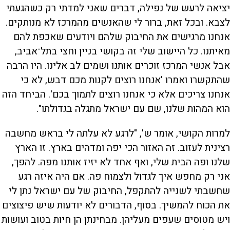
יציאה לרעש של נפילה, דברים שאני למדתי רק כשהגעתי
לצבא. ובכל זאת, ברור לי שהאנשים מהמרכז לא מנותקים.
אנחנו מרגישים את החיבוק שלהם ויודעים שאכפת להם
מאיתנו. כל היישוב שלי זה בקושי בניין וחצי בתל־אביב,
אבל אנשי המרכז זוכרים אותנו ושמים לב אלינו. היו הרבה
שהתקשרו ואמרו 'אנחנו רוצים לקנות מכם דבש, לא כי
אנחנו צריכים אלא כי אנחנו רוצים לתמוך בכם'. הביחד הזה
הוא המהות שלנו, שם עם ישראל מתגלה בגדולתו".
למרות הקושי, אומר ש', "לרגע לא עלתה לי בראש מחשבה
רצינית לעזוב. זה האזור הכי יפה ומדהים בארץ. זו הארץ
שלנו ופה הבית שלי, ואף אחד לא יזיז אותנו מפה. להפך,
אני רק מחפש איך לגדול ולצמוח פה. אם היה איזה רגע
שחשבתי לשנייה להתקפל, החיבוק של עם ישראל נתן לי
את הכוח להמשיך. בסוף, הדבורים לא יודעות שיש פיצוצים
ויש מטוסים שעפים מעליהן. מבחינתן הן חיות בטוב ועושות