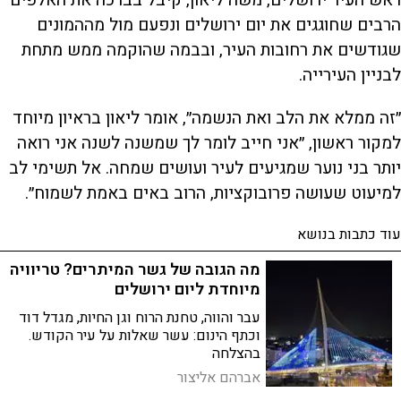
ראש העיר ירושלים, משה ליאון, קיבל בברכה את האלפים
הרבים שחוגגים את יום ירושלים ונפעם מול מההמונים
שגודשים את רחובות העיר, ובבמה שהוקמה ממש מתחת
לבניין העירייה.
״זה ממלא את הלב ואת הנשמה״, אומר ליאון בראיון מיוחד
למקור ראשון, ״אני חייב לומר לך שמשנה לשנה אני רואה
יותר בני נוער שמגיעים לעיר ועושים שמחה. אל תשימי לב
למיעוט שעושה פרובוקציות, הרוב באים באמת לשמוח״.
עוד כתבות בנושא
מה הגובה של גשר המיתרים? טריוויה
מיוחדת ליום ירושלים
עבר והווה, טחנת הרוח וגן החיות, מגדל דוד
וכתף הינום: עשר שאלות על עיר הקודש.
בהצלחה
אברהם אליצור