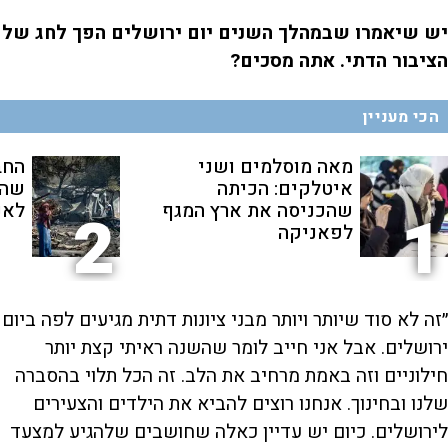
יש שיאמרו שבמהלך השנים יום ירושלים הפך לחג של
הציבור הדתי. אתה מסכים?
הכי מעניין
מאה מוסלמים ושני
החב
איטלקים: הכיתה
שהת
שהכניסה את ארץ המגף
לאנ
2
1
לפאניקה
״זה לא סוד שיותר ויותר מבני ציונות דתית מגיעים לפה ביום
ירושלים. אבל אני חייב לומר שהשנה ראיתי קצת יותר
חילוניים וזה באמת מרחיב את הלב. זה הכל תלוי בהסברה
שלנו ובחינוך. אנחנו רוצים להביא את הילדים והצעירים
לירושלים. כיום יש עדיין כאלה שחושבים שלהגיע למצעד