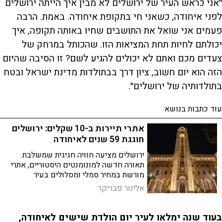
״אני כראש העיר של ירושלים לא מבין איך הייתה ירושלים
לפני איחודה, כשאני חי בתקופת איחודה. באמת. הרבה
פעמים אני שואל את התושבים שחיו באותה תקופה, איך
יכולתם לחיות תחת המציאות הזו. שהכותל במרחק של
צעדים מכם ואתם לא יכולים להגיע לשם? זו הסיבה שהיום
הזה הוא יום חשוב, ציון דרך בבתולדות מדינת ישראל ובטח
בתולדותיה של ירושלים״.
עוד כתבות בנושא
אתרי תיירות ב-10 שקלים: ירושלים
חוגגת 59 שנים לאיחודה
ירושלים מציעה חוויה חגיגית שמשלבת
תאורה חדשה למונומנטים היסטוריים, אתרי
מורשת במחיר סמלי ומסלולים בעיר
העתיקה. המבקרים יוכלו ליהנות ממוזיאונים,
אלינור פבריקר
תצפיות, אתרים ארכיאולוגיים וחוויות ליליות
ברחבי הבירה
בעוד שנה ימלאו לעיר יום הולדת שישים לאיחודה,