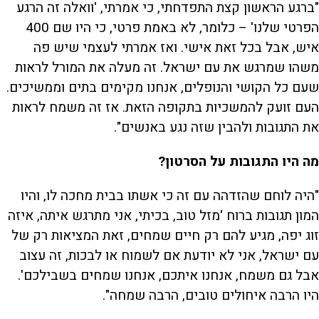
"ברגע הראשון קצת התפדחתי, כי אמרתי, 'וואלה זה הרגע
הפרטי שלנו' – כלומר, לא באמת פרטי, כי היו שם 400
איש, אבל בכל זאת אישי. ואז אמרתי לעצמי שיש פה
משהו שמרגש את עם ישראל. זה מעלה את המורל לראות
שעם כל הקושי והנופלים, אנחנו מקימים בתים וממשיכים.
העם זועק להמשכיות בתקופה הזאת. אז זה משמח לראות
את התגובות ולהבין שזה נגע באנשים".
מה היו התגובות על הסרטון?
"היה לוחם שהזדהה עם זה כי אשתו בבית מחכה לו, והיו
המון תגובות ברוח 'מזל טוב, בכיתי, אני מתרגש איתה, איזה
זוג יפה, מגיע להם רק חיים שמחים, זאת המציאות רק של
עם ישראל, אני לא יודעת אם לשמוח או לבכות, זה עצוב
אבל גם משמח, אנחנו איתכם, אנחנו שמחים בשבילכם'.
היו הרבה איחולים טובים, הרבה שמחה".