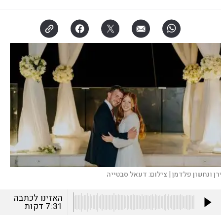
רן ונחשון פלדמן |
צילום:
דעאל סבטייה
האזינו לכתבה
7:31
דקות