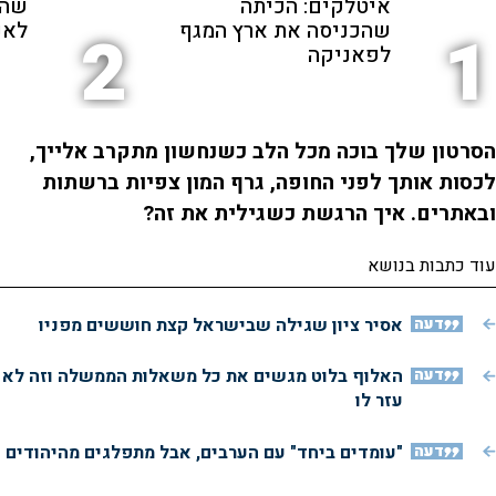
איטלקים: הכיתה
שהת
שהכניסה את ארץ המגף
לאנ
2
1
לפאניקה
הסרטון שלך בוכה מכל הלב כשנחשון מתקרב אלייך,
לכסות אותך לפני החופה, גרף המון צפיות ברשתות
ובאתרים. איך הרגשת כשגילית את זה?
עוד כתבות בנושא
דעה
אסיר ציון שגילה שבישראל קצת חוששים מפניו
דעה
האלוף בלוט מגשים את כל משאלות הממשלה וזה לא
עזר לו
דעה
"עומדים ביחד" עם הערבים, אבל מתפלגים מהיהודים