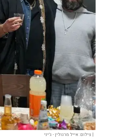
|
צילום:
אייל מרגולין - ג׳יני