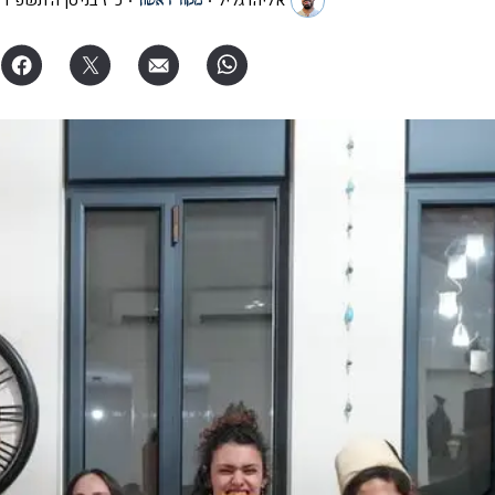
אליהו גליל
כ"ז בניסן ה׳תשפ"ו