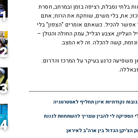
ת בלתי נסבלת, רציפה בזמן ובמרחב, חסרת
1
כזו; את, בלי משים, שוחקת את הרוח; אתם
אפשר להכיל. כשאתם אומרים "הצפון" בלי
ל העליון, אצבע הגליל, עמק החולה והגולן –
גזמת, קשה להכלה. זה לא המצב.
2
 משפיעה כרגע בעיקר על המרכז והדרום.
זבאללה.
3
ובות נקודתיות אינן תחליף לאסטרטגיה
 הספיקה לי להבין שצריך להשתחוות לגננת
4
 הצ'יקן הגדול בין ארה"ב לאיראן