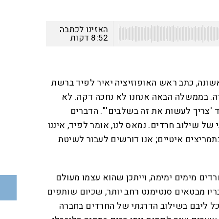
האזינו לכתבה
8:52
דקות
ונה, כתב ראש האופוזיציה יאיר לפיד ברשת
רה. בממשלה הבאה אנחנו לא נחכה דקה. לא
יד 'צריך לעשות את זה בשלבים'". הדברים
 של שילוב חרדים. נמאס לנו, אומר לפיד, איננו
בתמריצים איטיים; אנו דורשים לעבור לשיטת
דים מימים ימימה, וייתכן שהוא עצמו מעולם
ריו מבטאים סנטימנט רחב יותר, שכיום שותפים
כל ליבם בשילוב הדרגתי של החרדים בחברה