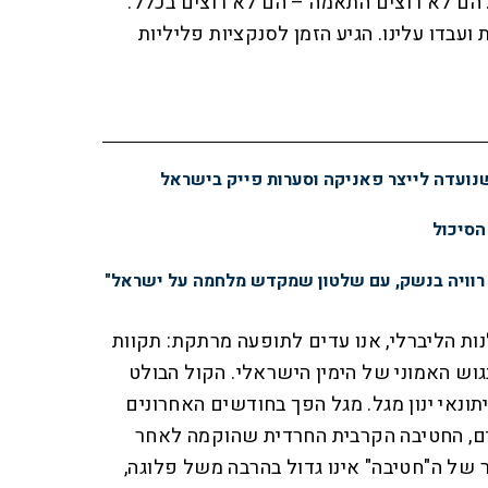
. הם לא רוצים התאמה – הם לא רוצים בכלל.
ת ועבדו עלינו. הגיע הזמן לסנקציות פליליות
נועדה לייצר פאניקה וסערות פייק בישראל
הסיכול
 רוויה בנשק, עם שלטון שמקדש מלחמה על ישראל"
נות הליברלי, אנו עדים לתופעה מרתקת: תקוות
ש האמוני של הימין הישראלי. הקול הבולט
יתונאי ינון מגל. מגל הפך בחודשים האחרונים
ם, החטיבה הקרבית החרדית שהוקמה לאחר
של ה"חטיבה" אינו גדול בהרבה משל פלוגה,