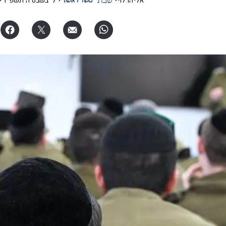
אליהו לוי
ל' בשבט ה׳תשפ"ו