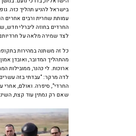
הישראלית, בדרכי נועם. במשך 
בישראל להניע תהליך כזה. גופי
עמותת שחרית ורבים אחרים הש
החרדים בחוזה ליברלי חדש, ש
לצד שמירה מלאה על חרדיותם
כל זה משתנה במהירות בתקופה 
מהתהליך המדובר, ואובדן אמון
ארוכות. לי כהנר, ממובילות המה
לדה מרקר: "עבדתי בזה עשרים ש
החרדי", סיפרה. ואולם, אחרי 
שאם רק נמתין עוד קצת, השינוי