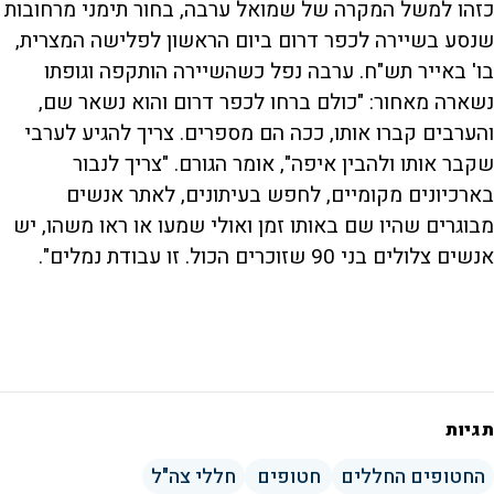
כזהו למשל המקרה של שמואל ערבה, בחור תימני מרחובות
שנסע בשיירה לכפר דרום ביום הראשון לפלישה המצרית,
בו' באייר תש"ח. ערבה נפל כשהשיירה הותקפה וגופתו
נשארה מאחור: "כולם ברחו לכפר דרום והוא נשאר שם,
והערבים קברו אותו, ככה הם מספרים. צריך להגיע לערבי
שקבר אותו ולהבין איפה", אומר הגורם. "צריך לנבור
בארכיונים מקומיים, לחפש בעיתונים, לאתר אנשים
מבוגרים שהיו שם באותו זמן ואולי שמעו או ראו משהו, יש
אנשים צלולים בני 90 שזוכרים הכול. זו עבודת נמלים".
תגיות
החטופים החללים
חטופים
חללי צה"ל