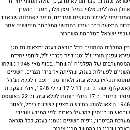
ישראל שמקום קבורתם לא נודע, כך עולה מנתוני יחידת
אית"ן הצה"לית. אלוף במיל' ניצן אלון, מפקד המערך
המודיעיני לאיתור חטופים ונעדרים, סיפר לאחרונה שבאזור
דרום הרצועה כבר נערכו בחודשי המלחמה חיפושים אחר
שבויי ישראל ממלחמת השחרור.
בין החללים הטמונים ככל הנראה בעזה נמצאים גם סגן
עזרא עפגין חורין ז"ל וסגן דויד מזרחי ז"ל, לוחמי יחידת
המסתערבים של הפלמ"ח "השחר". בסוף מאי 1948 נשלחו
השניים לפעילות בעזה, שהייתה אז בידי מצרים. השניים
נתפסו ונכלאו בכלא עזה, ולאחר מכן הועברו לכלא מג'דל
(אשקלון) ושהו בו בין 11 ל־17 ביולי 1948, אולי בעקבות
ניסיון בריחה. ב־17 ביולי הוחזרו לכלא עזה, וב־22 באוגוסט
1948 הוצאו להורג בחורשה מצפון לשכונת רימל, לאחר
שהואשמו בניסיון להרעיל בארות. לפי המידע שבידי
מערכת הביטחון, גופות השניים נטמנו בעזה, ככל הנראה
באתר שנבנו בו בהמשך מבני ציבור.