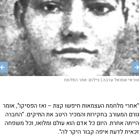
סגן דוד מזרחי |
סגן עזרא עפגין |
טוראי שמואל ערבה |
צילום:
צילום:
רוברט-לסטר (בוב) ויקמן |
צילום:
צילום:
אתר יזכור
טוראי גבריאלי גבריאלידס שמואל סמי |
סגן עזרא עפגין
אתר הפלמח
אתר יזכור
צילום:
אתר הפלמח
"אחרי מלחמת העצמאות חיפשו קצת – ואז הפסיקו", אומר
גורם המעורב בחקירות והמכיר היטב את התיקים. "החברה
הייתה אחרת. היום כל אדם הוא עולם ומלואו, וכל משפחה
זכאית לדעת איפה קבור היקר לה".