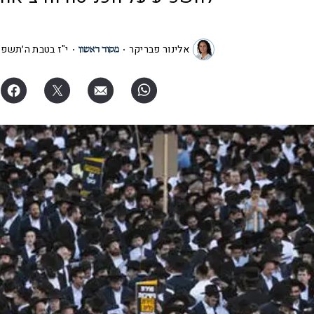
אלינור פבריקר
י"ז בטבת ה׳תשפ"