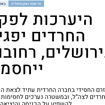
חדשות ואקטואליה
באר
היערכות לפקק
החרדים יפגי
רושלים, רחובו
ייחסמו
רם החסידי בחברה החרדית עתיד לצאת הער
רדים לצה"ל, ובמשטרה נערכים לחסימות כ
להשפיע על הכניסה והיציאה