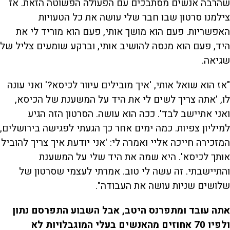
שהרבה אנשים מסתבכים עם הפעולה הפשוטה הזאת. אז
צילמנו סרטון שבו חבר שלי עושה את כל הטעויות
האפשריות. פעם הוא מושך אותי, פעם הוא מוריד לי את
היד, פעם הוא מנסה להושיב אותי, וברקע שומעים צליל של
שגיאה.
"אז הוא שואל אותי, 'איך מובילים עיוור לכיסא?' ואני עונה
לו, 'אתה צריך לשים לי את היד על המשענת של הכיסא,
ואני אתיישב לבד'. ככה הוא עושה. הסרטון הזה הגיע
למיליון צפיות. כמה ימים אחר כך הגעתי לפגישה בירושלים,
המזכירה חייכה אליי ואמרה לי: 'אני יודעת איך צריך להוביל
אותך לכיסא'. היא שמה את היד שלי על המשענת
והתיישבתי. זה עשה לי טוב. אמרתי לעצמי שסרטון של
שלושים שניות עושה את העבודה".
אתה עובד ומתפרנס היטב, אבל השבוע התפרסם נתון
ולפיו 70 אחוזים מהאנשים בעלי המוגבלויות לא