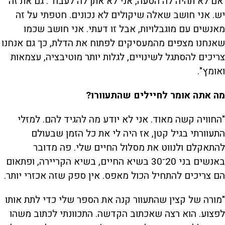
'אם לא תהיה לה הסעה, אני לא אתן לה לעבוד'. גם את זה
יש. אני חושב שאלה שיקולים לא נכונים. חטפתי על זה
מאנשים עם מוגבלויות, אבל זו דעתי. אני חושב שכמו
שאנחנו מצפים מהמעסיקים לפתוח את הדלת, כך גם אנחנו
צריכים להסתגל לשינויים, לגלות יותר מוטיבציה, עצמאות
ואומץ".
מה אתה אומר לחיילים שהתעוורו?
"החוויה קשה מאוד. אני לא יודע מה להגיד להם. למזלי
התעוורתי בגיל קטן, אז היה לי את כל הזמן שבעולם
להתאקלם ולנווט את מסלול החיים שלי. פה מדובר
באנשים בני 20־30 בשיא החיים, בשיא הקריירה, ופתאום
הם צריכים להתחיל הכול מאפס. אין ספק שזה אכזרי יותר.
"מורה של קצין שהתעוור קנה את הספר שלי כדי לתת אותו
לפצוע. הוא רצה שאכתוב הקדשה. התכוונתי לכתוב משהו