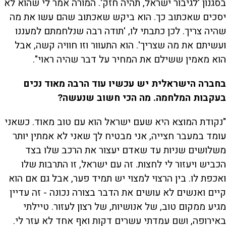
בסגנון 'לגיבור ישראל, תהיה חזק'. המורה אמר לי שהוא לא
יסכים שאכתוב כך. הוא ביקש שאכתוב שהם עשו את מה
שהיה צריך. לכן כתבתי לו, 'תודה רבה שנלחמתם למעננו
ועשיתם את מה שצריך'. הוא התעוור וזו חוויה קשה, אבל
הוא מאמין ששילם את המחיר על דבר שהיה ראוי".
בחברה הישראלית יש עכשיו עוד הרבה מאוד נכים
בעקבות המלחמה. מה הכי חשוב שנעשה?
"נקודת המוצא היא שעם ישראל הוא עם טוב מאוד. כשאני
עומד במעבר חצייה, אני מבטיח לך שאני לא אמתין יותר
משלושים שניות עד שאדם יעצור את הרכב שלו בצד
הכביש ויעזור לי לחצות. זה עם ישראל, זו התרבות שלו
ואכפת לו. בין הרצוי למצוי יש תמיד פער, אבל גם אם הוא
קיים ואנשים לא עושים את הדבר בצורה נכונה - זה עדיין
מגיע ממקום טוב, של אנושיות, של רצון לעזור. טיילתי
באירופה, ושם עמדתי עשרים דקות ואף אחד לא עזר לי.