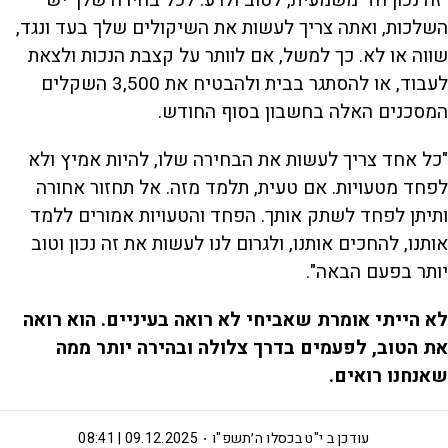
"זה נכון חד־משמעית, לטוב ולרע. לכל בחירה שלך יש
השלכות, ואתה צריך לעשות את השיקולים שלך בעד ונגד,
שווה או לא. כך למשל, אם לוותר על קצבת הנכות ולצאת
לעבוד, או להסתגר בבית ולהבטיח את 3,500 השקלים
המסכנים האלה בחשבון בסוף החודש.
"כל אחד צריך לעשות את הבחירה שלו, להיות אמיץ ולא
לפחד מטעויות. אם טעית, תלמד מזה. אל תחזור אחורה
ותיתן לפחד לשתק אותך. הפחד והטעויות אמורים ללמד
אותנו, להחכים אותנו, ולגרום לנו לעשות את זה נכון וטוב
יותר בפעם הבאה".
לא הייתי אומרת שאביחי לא רואה בעיניים. הוא רואה
את הטוב, לפעמים בדרך צלולה ובהירה יותר ממה
שאנחנו רואים.
עודכן ב
י"ט בכסלו ה׳תשפ"ו
09.12.2025 | 08:41