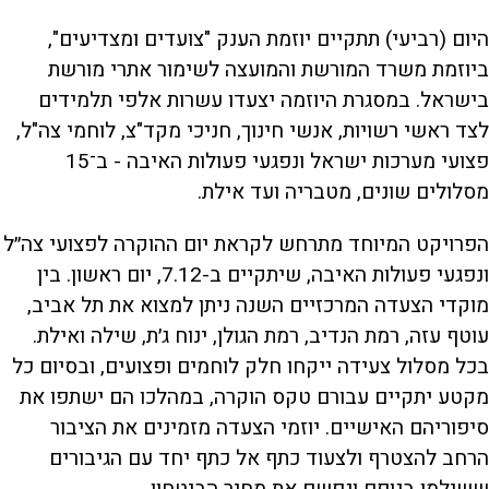
היום (רביעי) תתקיים יוזמת הענק "צועדים ומצדיעים",
ביוזמת משרד המורשת והמועצה לשימור אתרי מורשת
בישראל. במסגרת היוזמה יצעדו עשרות אלפי תלמידים
לצד ראשי רשויות, אנשי חינוך, חניכי מקד"צ, לוחמי צה"ל,
פצועי מערכות ישראל ונפגעי פעולות האיבה - ב־15
מסלולים שונים, מטבריה ועד אילת.
הפרויקט המיוחד מתרחש לקראת יום ההוקרה לפצועי צה״ל
ונפגעי פעולות האיבה, שיתקיים ב-7.12, יום ראשון. בין
מוקדי הצעדה המרכזיים השנה ניתן למצוא את תל אביב,
עוטף עזה, רמת הנדיב, רמת הגולן, ינוח ג׳ת, שילה ואילת.
בכל מסלול צעידה ייקחו חלק לוחמים ופצועים, ובסיום כל
מקטע יתקיים עבורם טקס הוקרה, במהלכו הם ישתפו את
סיפוריהם האישיים. יוזמי הצעדה מזמינים את הציבור
הרחב להצטרף ולצעוד כתף אל כתף יחד עם הגיבורים