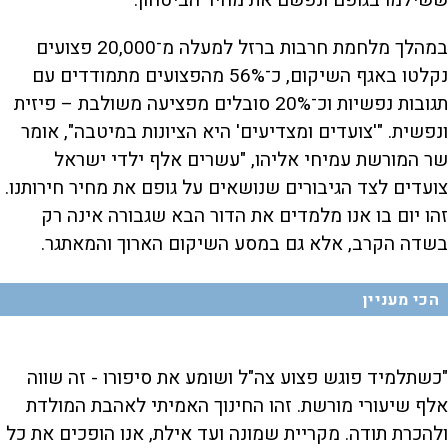
ששילמו בגופם ונפשם את מחיר הביטחון.
במהלך מלחמת חרבות ברזל למעלה מ־20,000 פצועים
נקלטו באגף השיקום, כ־56% מהפצועים מתמודדים עם
תגובות נפשיות וכ־20% סובלים מפציעה משולבת – פיזית
ונפשית. "'צועדים ומצדיעים' היא הציונות במיטבה", אומר
שר המורשת עמיחי אליהו, "עשרים אלף ילדי ישראל
צועדים לצד הגיבורים שנושאים על גופם את מחיר חירותנו.
זהו יום בו אנו מלמדים את הדור הבא שגבורה אינה רק
בשדה הקרב, אלא גם במסע השיקום הארוך והמאתגר.
הכי מעניין
"כשתלמיד פוגש פצוע צה"ל ושומע את סיפורו - זה שווה
אלף שיעורי מורשת. זהו החינוך האמיתי לאהבת המולדת
ולהכרת תודה. מקריית שמונה ועד אילת, אנו הופכים את כל