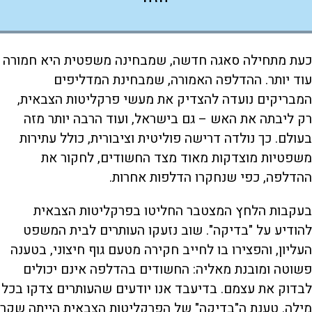
כעת מתחילה סאגה חדשה, שמבחינה משפטית היא חמורה
עוד יותר. ההדלפה האמורה, שמבחינת המדליפים
המבריקים נועדה להצדיק את מעשי פרקליטות הצבאית,
רק ליבתה את האש – גם בישראל, ועוד הרבה יותר מזה
בעולם. כך נולדה דרישה פוליטית וציבורית, כולל עתירות
משפטיות מוצדקות מאוד מצד החשודים, לחקור את
ההדלפה, כפי שנחקרו הדלפות אחרות.
בעקבות הלחץ המצטבר החליטו בפרקליטות הצבאית
להודיע על "בדיקה". שוב נזעקו העותרים לבית המשפט
העליון, והפצירו בו לחייב חקירה מטעם גוף חיצוני, בטענה
פשוטה ומובנת מאליה: החשודים בהדלפה אינם יכולים
לבדוק את עצמם. בדיעבד אנו יודעים שהעותרים צדקו בכל
מילה. טענת ה"בדיקה" של הפרקליטות הצבאית הייתה שקר