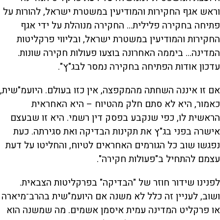
וראש אגף החקירות והמודיעין במשטרת ישראל, להורות על
פתיחה בחקירה פלילית... החקירה מנוהלת על ידי אגף
החקירות והמודיעין במשטרת ישראל, ובליווי פרקליטות
המדינה... ביממה האחרונה בוצעו פעולות חקירה שונות.
עדכון אודות הפתיחה בחקירה נמסר לבג"ץ".
אם זו איננה השחתה מהמקפצה, אין כזו בעולם. היועמ"שית,
כאמור, היא לא סתם חלק מהטיוח – היא האחראית
הראשית לו, כפי שנקבע בפסק דין רשמי. היא זו שבעצם
אישרה בפני בג"ץ את תקינות הבדיקה ואת סגירתה. כעת
נפגשו שוב כל הגורמים האחראים לטיוח, והחליטו על דעת
עצמם להתחיל ב"פעולות חקירה".
לפנינו שידור חוזר של "הבדיקה" בפרקליטות הצבאית.
ושוב, לעניין זה כלל לא משנה אם היועמ"שית בהרב־מיארה
או פרקליט המדינה עמית איסמן אשמים. מה שמשנה הוא