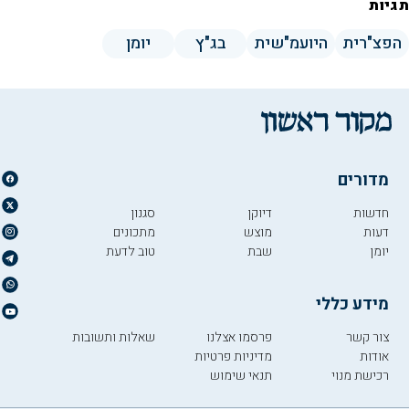
תגיות
הפצ"רית
היועמ"שית
בג"ץ
יומן
מדורים
חדשות
דיוקן
סגנון
דעות
מוצש
מתכונים
יומן
שבת
טוב לדעת
מידע כללי
צור קשר
פרסמו אצלנו
שאלות ותשובות
אודות
מדיניות פרטיות
רכישת מנוי
תנאי שימוש