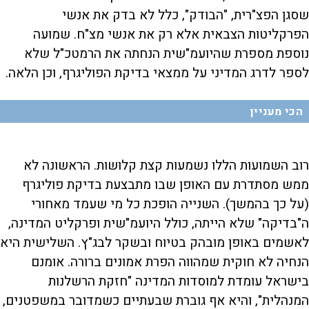
שסגן הפצ"רית, "הבודק", כלל לא בדק את אנשי
הפרקליטות הצבאית אלא רק את אנשי מצ"ח. שמועה
נוספת מספרת שהיועמ"שית הנחתה את הרמטכ"ל שלא
לספר לדרג המדיני על ממצאי בדיקת הפוליגרף, וכן הלאה.
הכי מעניין
רוב השמועות הללו נשמעות קצת קלושות. הראשונה לא
ממש מסתדרת עם האופן שבו מתבצעת בדיקת פוליגרף
(על כך בהמשך). השנייה הופכת כל מי שעמד מאחורי
ה"בדיקה" שלא הייתה, כולל היועמ"שית ופרקליט המדינה,
לאשמים באופן מובהק בטיוח ובשקר לבג"ץ. השלישית היא
הנחיה לא חוקית שמהווה הפרת אמונים ברורה. אומנם
בישראל עומדת למוסדות המדינה "חזקת הרשלנות
המנהלית", והיא אף גוברת שבעתיים כשמדובר במשפטנים,