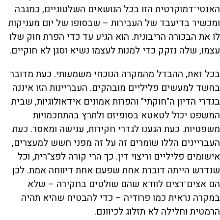
האנטי־דמוקרטית הזו בכל הנושאים השלטוניים, כמגבה
ומכשיר בדיעבד של העבירות – שבסופו של יום מעניקות
לו את הבכורה הריבונית. הוא הגיע עד כדי הפרת חוק שלו
עצמו, שלה נזקק כדי למנות לעצמו נשיא וסגן לא חוקיים.
בכל זאת, ההבדל מהמקרה הנוכחי משמעותי. כעת מדובר
בחשד למעשים פליליים מובהקים. העבריינות הזו איננה
בגדרי הדיון ה"חוקתי" והפרות אמונים אידאולוגיות, שבית
המשפט יכול לטאטא בסופיזם ולתרץ בהתחכמויות
משפטיות. כעת הגענו לגדרי חקירות, ענישה ומאסר. כעת
העבריינים הללו שומרים זה על זה מפני חשש למעצרים,
אישומים פליליים וריצוי דין. כך הרי קורה לפצ"רית, וכל
שנדרש הייתה דוברת אחת שפעם אחת דיווחה אמת. לכן
הם אצים־רצים לוודא שהם שולטים בחקירה – שלא
במקרה נראית כמו פרודיה – כדי להבטיח שהיא תהיה
הרמטית וחלילה לא תזלוג לכיוונם.