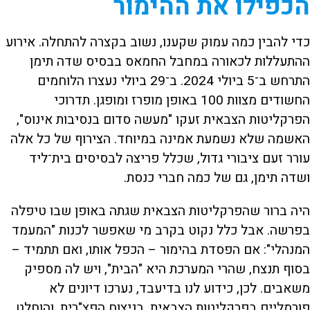
הכפילו את ההימור
כדי להבין כמה עמוק שקענו, נשוב בקצרה להתחלה. אירוע
ההתעללות לכאורה במחבל החמאס בבסיס שדה תימן
התרחש ב־5 ביולי 2024. ב־29 ביולי נעצרו הלוחמים
החשודים מצוות 100 באופן מופרז ומופגן. תדרוכי
הפרקליטות הצבאית זעקו "מעשה סדום בנסיבות אינוס",
האשמה שלא נשמעת אמינה במיוחד. הצירוף של כל אלה
עורר זעם ציבורי גדול, שכלל פריצה לבסיסים בית־ליד
ושדה תימן, גם של כמה חברי כנסת.
היה ברור שהפרקליטות הצבאית שגתה באופן שבו טיפלה
בפרשה. אבל כלל נקוט בקרב מי שאפשר לכנות "המעמד
המנהלי": אם הפסדת בהימור – הכפל אותו, ואם תתמיד –
בסוף תנצח, שהרי המערכת היא "הבית", ויש לה מספיק
משאבים. לכן, כידוע לנו בדיעבד, נערכו דיונים לא
פורמליים בפרקליטות הצבאית, בניצוח הפצ"רית, והוחלט