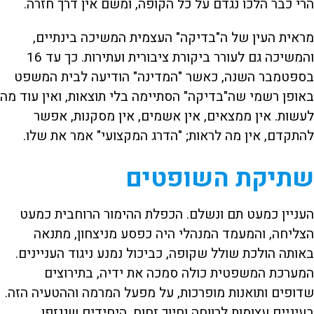
הרי כבר הלכו נגדם על כל הקופה, ומשם אין דרך חזרה.
מראית העין של ה"בדיקה" העצמית המשיכה בינתיים,
והמשיכה גם לעורר ביקורת ציבורית ועתירות. כך עד 16
בספטמבר השנה, כאשר "המדינה" הודיעה לבית המשפט
באופן רשמי שה"בדיקה" הסתיימה בלי תוצאות, ואין עוד מה
לעשות. אין ממצאים, אין אשמים, אין מסקנות, אפשר
להתקדם, אין מה לראות; "הדרג המקצועי" אמר את שלו.
שתיקת השופטים
העניין כמעט תם ונשלם. הכפלת ההימור הרוחבית כמעט
הצליחה, והמעמד המנהלי היה כפסע מניצחון, מתנאה
באותה הולכת שולל שקופה, כביכול נמנע ניגוד העניינים.
המערכת המשפטית כולה סמכה את ידיה, בתירוצים
שדופים ותואנות מופרכות, על מפעל המרמה וההטעיה הזה.
בעיניים עצומות לרווחה וחיוך זחוח, היחידים שננזפו