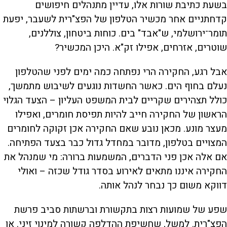
בשעת כתיבת שורות אלו, עדיין מתנהלים חיפושים
קדחתניים אחר מכשיר הטלפון של הפצ"רית לשעבר, יפעת
תומר־ירושלמי, ש"אבד" בים. כוחות ביטחון, צוללנים,
שוטרים, אזרחים, אפילו זק"א. היכן המכשיר?
אבל רגע, החקירה הרי נפתחה כמה ימים לפני שהטלפון
נעלם בחוף הים. כאשר החשדות נוגעים לשיבוש מתמשך,
כולל תצהירים שקריים לבית המשפט העליון – הצעד הגלוי
הראשון של החקירה חייב להיות תפיסת חומרים, ואפילו
מעצר מונע. מכאן נובע שאם החקירה אכן זקוקה לחומרים
המצויים בטלפון, מדובר במחדל גדול כבר בצעד הפתיחה.
אם אלה אכן פני הדברים, המשמעות ברורה: מי שמנהל את
החקירה איננו מתאים לאירוע בסדר גודל שכזה – ואולי
דווקא משום כך נבחר לנהל אותה.
שפע של שמועות רצות בתקשורת וברשתות סביב פרשת
הפצ"רית. למשל, שחשיפת ההדלפה קשורה למינוי זיני. או