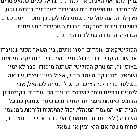
צריך לומר את האמת: אין למדינת ישראל כלים שמאפשרים
להתמודד עם תפיסת כוח ושחיתות מערכתית בדרגה שכזו,
ואין לה הנהגה פוליטית שמסוגלת לכך. כך מוכח היטב כעת,
כשלנגד עינינו מתרקמת פרשת השחיתות המשפטית
הגדולה והחמורה בתולדות המדינה.
הפוליטיקאים עומדים חסרי אונים, בין השאר מפני שאיבדו
את שני מוקדי הכוח השלטוניים העיקריים: חקיקה ומינויים.
באופן זה, המשחק הפוליטי השתנה מיסודו. כבר לא ימין
ושמאל; מולנו קם מעמד חדש, אציל בעיני עצמו, שרואה
בשלטון פריווילגיה אישית. יש לו נטייה לשמאל, אבל
לימנים ודתיים מותר להיכנס כל עוד הם עומדים בקריטריון
הקובע: נאמנות מעמדית. ימני חובש כיפה שמבין שבעל
הבית הוא המעמד המנהלי, יכול להתמנות וליהנות ממנעמי
השררה (ולא חסרות דוגמאות). העיקר הוא שיד רוחצת יד,
פחות משנה אם היא ימין או שמאל.