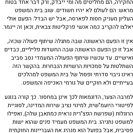
החקירה, הם מחליטים מה ומי ייבדק, ורק דבר אחד בטוח
מראש: הם לעולם לא יהיו חשודים. שוב בית המשפט
העליון מעניק חסות לפארסה, אבל יש הבדל: הפעם אולי
יאלצו להקריב כמה אנשי פרקליטות צבאית, וכאן זה ייגמר.
אין זו הפעם הראשונה שבה מתגלה שיתוף פעולה שכזה,
אבל זו כן הפעם הראשונה שבה החשדות פליליים, כבדים
ואישיים. עד עכשיו שיתוף הפעולה המעמדי נסב סביב
השתלטות על סמכויות הרשויות הנבחרות. בהקשר הזה
ראינו גיבוי סדרתי ופסול של בית המשפט למהלכים
בעייתיים ולא חוקיים של גורמי האכיפה והמשפט.
למרבה הצער, הדוגמאות לכך אינן במחסור. כך קורה בנוגע
לפיטורי היועמ"שית, למינוי נציב שירות המדינה, לסוגיית
הרוגלות (שפרשת הפצ"רית נראית כמתאבן שלה), ואפילו
למשפט נתניהו. בית המשפט מעמיד פנים שהוא ישות
פסיבית, אבל בפועל הוא מנהיג את העבריינות החוקתית