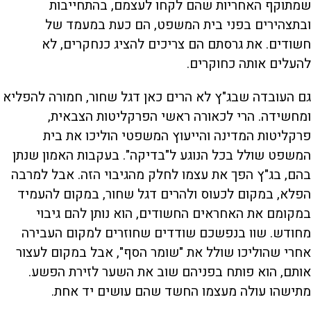
שמתוקף האחריות שהם לקחו לעצמם, בהתחייבות
ובתצהירים בפני בית המשפט, הם כעת במעמד של
חשודים. את גרסתם הם צריכים להציג כנחקרים, לא
להעלים אותה כחוקרים.
גם העובדה שבג"ץ לא הרים כאן דגל שחור, חמורה להפליא
ומחשידה. הרי לכאורה ראשי הפרקליטות הצבאית,
פרקליטות המדינה והייעוץ המשפטי הוליכו את בית
המשפט שולל בכל הנוגע ל"בדיקה". בעקבות האמון שנתן
בהם, בג"ץ הפך את עצמו לחלק מהגיבוי הזה. אבל למרבה
הפלא, במקום לכעוס ולהרים דגל שחור, במקום להעמיד
במקומם את האחראים החשודים, הוא נותן להם גיבוי
מחודש. שוו בנפשכם שודדים שחוזרים למקום העבירה
אחרי שהוליכו שולל את "שומר הסף", אבל במקום לעצור
אותם, הוא פותח בפניהם שוב את השער לזירת הפשע.
מתישהו עולה מעצמו החשד שהם עושים יד אחת.