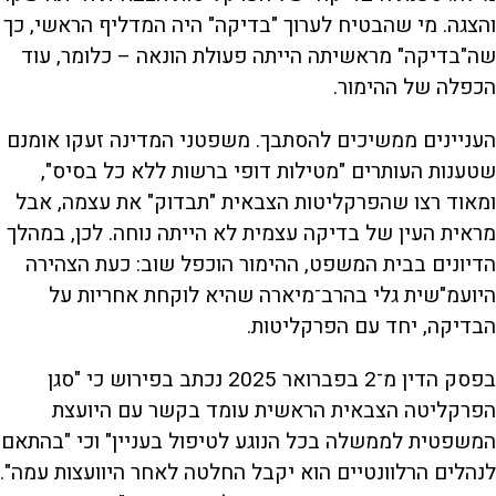
והצגה. מי שהבטיח לערוך "בדיקה" היה המדליף הראשי, כך
שה"בדיקה" מראשיתה הייתה פעולת הונאה – כלומר, עוד
הכפלה של ההימור.
העניינים ממשיכים להסתבך. משפטני המדינה זעקו אומנם
שטענות העותרים "מטילות דופי ברשות ללא כל בסיס",
ומאוד רצו שהפרקליטות הצבאית "תבדוק" את עצמה, אבל
מראית העין של בדיקה עצמית לא הייתה נוחה. לכן, במהלך
הדיונים בבית המשפט, ההימור הוכפל שוב: כעת הצהירה
היועמ"שית גלי בהרב־מיארה שהיא לוקחת אחריות על
הבדיקה, יחד עם הפרקליטות.
בפסק הדין מ־2 בפברואר 2025 נכתב בפירוש כי "סגן
הפרקליטה הצבאית הראשית עומד בקשר עם היועצת
המשפטית לממשלה בכל הנוגע לטיפול בעניין" וכי "בהתאם
לנהלים הרלוונטיים הוא יקבל החלטה לאחר היוועצות עמה".