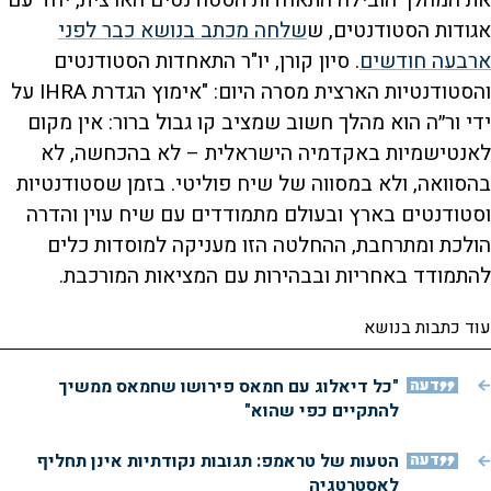
את המהלך הובילה התאחדות הסטודנטים הארצית, יחד עם
אגודות הסטודנטים, ש
שלחה מכתב בנושא כבר לפני
ארבעה חודשים
. סיון קורן, יו"ר התאחדות הסטודנטים
והסטודנטיות הארצית מסרה היום: "אימוץ הגדרת IHRA על
ידי ור״ה הוא מהלך חשוב שמציב קו גבול ברור: אין מקום
לאנטישמיות באקדמיה הישראלית – לא בהכחשה, לא
בהסוואה, ולא במסווה של שיח פוליטי. בזמן שסטודנטיות
וסטודנטים בארץ ובעולם מתמודדים עם שיח עוין והדרה
הולכת ומתרחבת, ההחלטה הזו מעניקה למוסדות כלים
להתמודד באחריות ובבהירות עם המציאות המורכבת.
עוד כתבות בנושא
דעה
"כל דיאלוג עם חמאס פירושו שחמאס ממשיך
להתקיים כפי שהוא"
דעה
הטעות של טראמפ: תגובות נקודתיות אינן תחליף
לאסטרטגיה