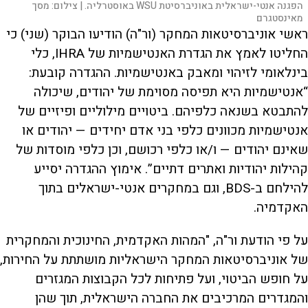
הפגנה אנטי-ישראלית באוניברסיטת WSU באוסטרליה. |
צילום:
מסך
מאינסטגרם
ראשי אוניברסיטאות המחקר (ור"ה) הודיעו הבוקר (שני) כי
החליטו לאמץ את הגדרת האנטישמיות של IHRA, כלי
בינלאומי לזיהוי ומאבק באנטישמיות. ההגדרה קובעת:
“אנטישמיות היא תפיסה מסוימת של יהודים, שיכולה
להתבטא בשנאה כלפיהם. ביטויים מילוליים ופיזיים של
אנטישמיות מכוונים כלפי בני אדם יחידים — יהודים או
שאינם יהודים — ו/או כלפי רכושם, וכן כלפי מוסדות של
קהילות יהודיות ואתרים דתיים”. אימוץ ההגדרה יסייע
להילחם ב-BDS, וגם במחקרים אנטי-ישראלים בתוך
האקדמיה.
על פי הודעת ור"ה, "המהות האקדמית, החינוכית והמחקרית
של אוניברסיטאות המחקר הישראליות מושתתת על החירות,
על חופש הביטוי, ועל פתיחות לכל הקבוצות המגזרים
והמגדרים המרכיבים את החברה הישראלית, תוך שהן