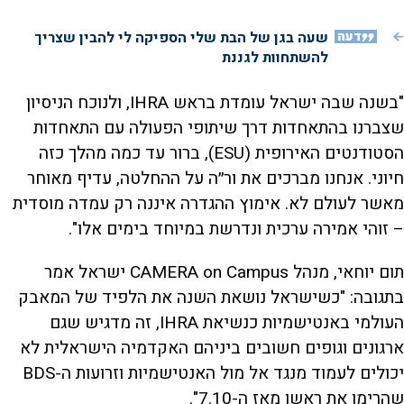
דעה
שעה בגן של הבת שלי הספיקה לי להבין שצריך
להשתחוות לגננת
"בשנה שבה ישראל עומדת בראש IHRA, ולנוכח הניסיון
שצברנו בהתאחדות דרך שיתופי הפעולה עם התאחדות
הסטודנטים האירופית (ESU), ברור עד כמה מהלך כזה
חיוני. אנחנו מברכים את ור״ה על ההחלטה, עדיף מאוחר
מאשר לעולם לא. אימוץ ההגדרה איננה רק עמדה מוסדית
– זוהי אמירה ערכית ונדרשת במיוחד בימים אלו".
תום יוחאי, מנהל CAMERA on Campus ישראל אמר
בתגובה: "כשישראל נושאת השנה את הלפיד של המאבק
העולמי באנטישמיות כנשיאת IHRA, זה מדגיש שגם
ארגונים וגופים חשובים ביניהם האקדמיה הישראלית לא
יכולים לעמוד מנגד אל מול האנטישמיות וזרועות ה-BDS
שהרימו את ראשן מאז ה-7.10".