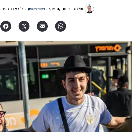
שלמה פיוטרקובסקי
ב' באדר ה׳תש