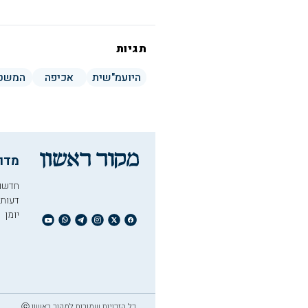
תגיות
היועמ"שית
אכיפה
המשט
מדו
חדשו
דעות
יומן
כל הזכויות שמורות למקור ראשון ⓒ