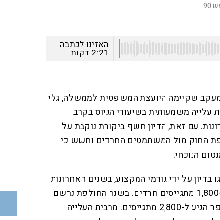
90
האזינו לכתבה
2:21
דקות
מעקב שקיימה היועצת המשפטית לממשלה, גלי
 עלייה משמעותית בשיעורי הגיוס בקרב
ות. עם זאת, הדיון חשף ביקורת נוקבת על
ת החוק מול המשתמטים החרדים וחשש כי
ום הנוכחי.
בדיון על ידי גורמי המקצוע, ​בשנים האחרונות
ממוצע הגיוס השנתי עמד על כ-1,800 מתגייסים חרדים. ​בשנה החולפת נרשם
זינוק של למעלה מ-50% והמספר הגיע ל-2,800 מתגייסים. מרבית העלייה