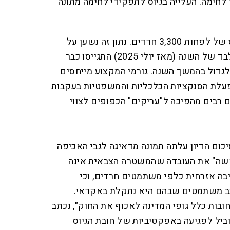
לחימה. העלייה בגיוס לתפקידי לחימה מתונה
​בשנה הנוכחית, הצפי הוא לגיוס של לפחות 3,300 חרדים. נתון זה נשען על
העובדה שבשלישון הראשון בלבד של השנה (מאז יולי 2025) התגייסו כבר
פוי לגדול בהמשך השנה. ​גורמי המקצוע מייחסים
פעלת הסנקציות הכלכליות והמשפטיות בעקבות
 רבים מהפיכה ל"עריקים" הכפופים לצווי
יכום הדיון עלתה תמונה מדאיגה לגבי האכיפה
קשה" את העובדה שהמשטרה הצבאית אינה
יבה אזרחית כלפי משתמטים חרדים, וכי
 משתמטים שבהם היא נתקלת באקראי. ​
ובות כלל גופי המדינה לאכוף את החוק", נכתב
וביל לפגיעה באפקטיביות של חובת הגיוס