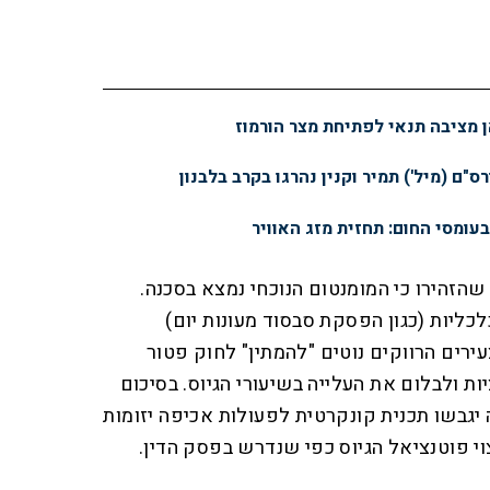
 מציבה תנאי לפתיחת מצר הורמוז
ס"ם (מיל') תמיר וקנין נהרגו בקרב בלבנון
עומסי החום: תחזית מזג האוויר
 שהזהירו כי המומנטום הנוכחי נמצא בסכנה.
כליות (כגון הפסקת סבסוד מעונות יום)
ירים הרווקים נוטים "להמתין" לחוק פטור
 ולבלום את העלייה בשיעורי הגיוס. ​בסיכום
 יגבשו תכנית קונקרטית לפעולות אכיפה יזומות
וי פוטנציאל הגיוס כפי שנדרש בפסק הדין.