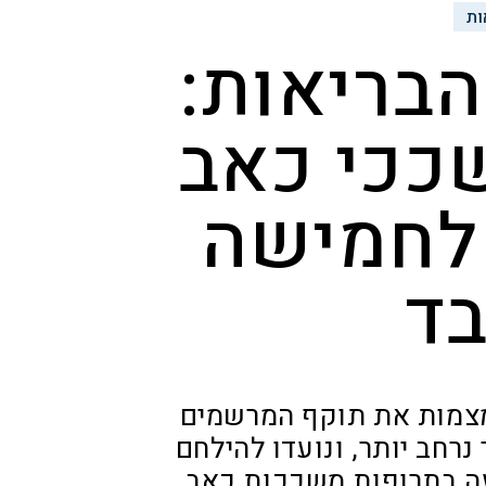
ות
בריאות:
ככי כאב
 לחמישה
בד
צמות את תוקף המרשמים
 נרחב יותר, ונועדו להילחם
עה בתרופות משככות כאב