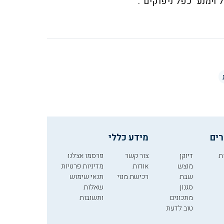
וימנע "כפל ניפוקים".
רים
מידע כללי
ת
דיוקן
צור קשר
פרסמו אצלנו
מוצש
אודות
מדיניות פרטיות
שבת
רכישת מנוי
תנאי שימוש
סגנון
שאלות
מתכונים
ותשובות
טוב לדעת