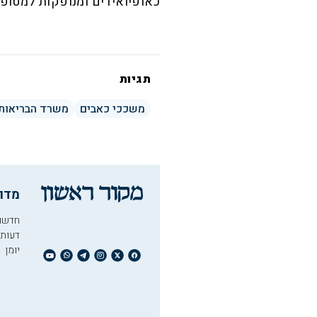
כאופיואידים ומנופקות למטופל 
תגיות
משככי כאבים
משרד הבריאות
מדו
חדשו
דעות
יומן