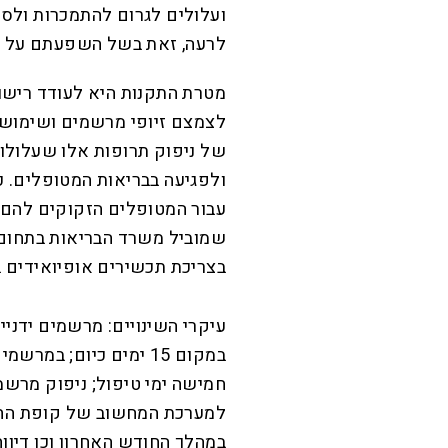
ועלולים לגרום להתמכרות ולסכ
לרעה, זאת בשל השפעתם על די
מטרת התקנות היא לעודד רישום
לצמצם זיופי מרשמים ושימוש ל
של ניפוק תרופות אלו שעלולו
ולפגיעה בבריאות המטופלים. כ
עבור המטופלים הזקוקים להם.
שמוביל משרד הבריאות בתחום, 
בצריכת תכשירים אופיואידים 
עיקרי השינויים: מרשמים ידניי
במקום 15 ימים כיום; ב
חמישה ימי טיפול; ניפוק מרש
למערכת המחשוב של קופת החול
במהלך החודש האחרון וכן דיוו