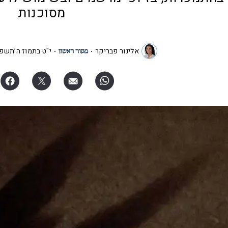
מסוכנות
אלינור פבריקר
י"ט בתמוז ה׳תשפ"