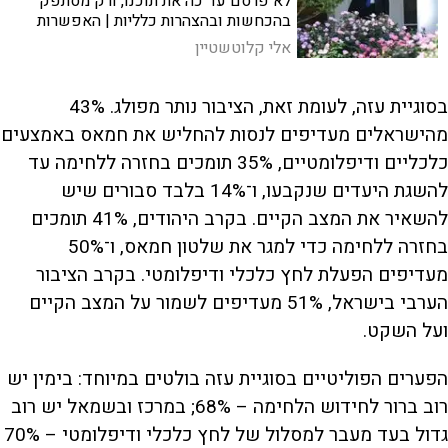
לא פרסם עד כה את תוכנו, ורק מסתפק
בהכחשות ובהצהרות כלליות | האפשרות
שטראמפ החליט ללכת לקנוסה ממשית
אלי קלוטשטיין
ומדאיגה, ואם היא נכונה - השפעותיה
יורגשו לא רק במזרח התיכון
בסוגיית עזה, לעומת זאת, הציבור נותר מפולג. 43%
מהישראלים מעדיפים לנסות להחליש את חמאס באמצעים
כלכליים ודיפלומטיים, 35% תומכים בחזרה ללחימה עד
להשגת היעדים שנקבעו, ו־14% בלבד סבורים שיש
להשאיר את המצב הקיים. בקרב היהודים, 41% תומכים
בחזרה ללחימה כדי למגר את שלטון חמאס, ו־50%
מעדיפים הפעלת לחץ כלכלי ודיפלומטי. בקרב הציבור
הערבי בישראל, 51% מעדיפים לשמור על המצב הקיים
ועל השקט.
הפערים הפוליטיים בסוגיית עזה בולטים במיוחד: בימין יש
רוב ברור לחידוש הלחימה – 68%; במרכז ובשמאל יש רוב
גדול בעד מעבר למסלול של לחץ כלכלי ודיפלומטי – 70%