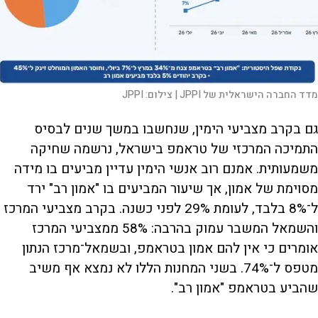
מדד החברה הישראלית של JPPI |
צילום:
JPPI
גם בקרב מצביעי הימין, שנחשבו במשך שנים לבסיס
התמיכה המרכזי של טראמפ בישראל, נרשמה שחיקה
משמעותית. אמנם רוב אנשי הימין עדיין מביעים בו מידה
מסוימת של אמון, אך שיעור המביעים בו "אמון רב" ירד
ל־8% בלבד, לעומת 29% לפני כשנה. בקרב מצביעי המרכז
והשמאל המשבר עמוק בהרבה: 58% ממצביעי המרכז
אומרים כי אין להם אמון בטראמפ, ובשמאל־מרכז הנתון
מטפס ל־74%. בשני המחנות הללו לא נמצא אף משיב
שהביע בטראמפ "אמון רב".