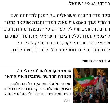
במרכז ו־92% בשמאל.
סקר מדד החברה הישראלית של המכון למדיניות העם
היהודי נערך באמצעות פאנל המדד וחברת אפקאר במגזר
הערבי. הנתונים שוקללו לפי דפוסי הצבעה ורמת דתיות, כדי
לייצג את עמדות כלל הציבור הישראלי. את המדד עורכים
שמואל רוזנר ונח סלפקוב, בתחקיר והפקה של יעל
לוינובסקי ובייעוץ סטטיסטי של פרופ' דוד שטיינברג.
עוד כתבות בנושא
טראמפ קרא להם "רציונליים":
הכוורת החדשה שמובילה את איראן
מאז חיסול עלי חמינאי, קבלת ההחלטות
באיראן מתנהלת בידי קבוצת בכירים צבאיים,
דתיים ואזרחיים. בנו של עלי, מוג'תבא מונה
למנהיג העליון, אך טרם נראה בציבור
AFP