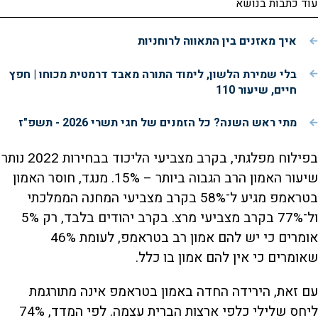
עוד כתבות בנושא
איך מאזנים בין התאווה לרוחניות
בלי שמירת הלשון, לימוד התורה מאבד דרמטית מכוחו | חפץ
חיים, שיעור 110
מתי ראש השנה? כל הזמנים של חגי תשרי 2026 - תשפ"ז
בפילוח מפלגתי, בקרב מצביעי הליכוד בבחירות 2022 נותר
שיעור האמון הרב הגבוה ביותר – 15%. מנגד, חוסר האמון
בטראמפ מגיע ל־58% בקרב מצביעי המחנה הממלכתי
ול־77% בקרב מצביעי מרצ. בקרב יהודים בלבד, רק 5%
אומרים כי יש להם אמון רב בטראמפ, לעומת 46%
שאומרים כי אין להם אמון בו כלל.
עם זאת, הירידה החדה באמון בטראמפ אינה מתורגמת
ליחס שלילי כלפי ארצות הברית עצמה. לפי המדד, 74%