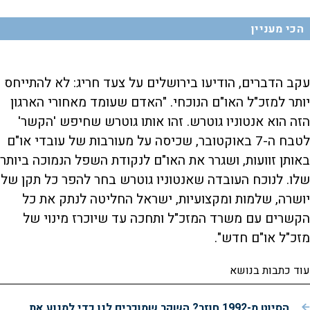
הכי מעניין
עקב הדברים, הודיעו בירושלים על צעד חריג: לא להתייחס
יותר למזכ"ל האו"ם הנוכחי. "האדם שעומד מאחורי הארגון
הזה הוא אנטוניו גוטרש. זהו אותו גוטרש שחיפש 'הקשר'
לטבח ה-7 באוקטובר, שכיסה על מעורבות של עובדי או"ם
באותן זוועות, ושגרר את האו"ם לנקודת השפל הנמוכה ביותר
שלו. לנוכח העובדה שאנטוניו גוטרש בחר להפר כל תקן של
יושרה, שלמות ומקצועיות, ישראל החליטה לנתק את כל
הקשרים עם משרד המזכ"ל ותחכה עד שיוכרז מינוי של
מזכ"ל או"ם חדש".
עוד כתבות בנושא
הסיוט מ-1992 חוזר? השקר שמוכרים לנו כדי למנוע את