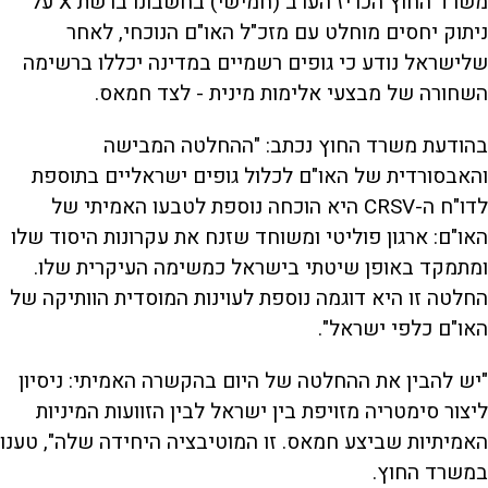
משרד החוץ הכריז הערב (חמישי) בחשבונו ברשת X על
ניתוק יחסים מוחלט עם מזכ"ל האו"ם הנוכחי, לאחר
שלישראל נודע כי גופים רשמיים במדינה יכללו ברשימה
השחורה של מבצעי אלימות מינית - לצד חמאס.
בהודעת משרד החוץ נכתב: "ההחלטה המבישה
והאבסורדית של האו"ם לכלול גופים ישראליים בתוספת
לדו"ח ה-CRSV היא הוכחה נוספת לטבעו האמיתי של
האו"ם: ארגון פוליטי ומשוחד שזנח את עקרונות היסוד שלו
ומתמקד באופן שיטתי בישראל כמשימה העיקרית שלו.
החלטה זו היא דוגמה נוספת לעוינות המוסדית הוותיקה של
האו"ם כלפי ישראל".
"יש להבין את ההחלטה של היום בהקשרה האמיתי: ניסיון
ליצור סימטריה מזויפת בין ישראל לבין הזוועות המיניות
האמיתיות שביצע חמאס. זו המוטיבציה היחידה שלה", טענו
במשרד החוץ.