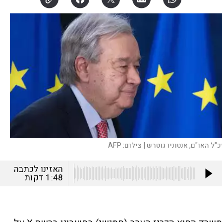
כ"ל האו"ם, אנטוניו גוטרש |
צילום:
AFP
האזינו לכתבה
1:48
דקות