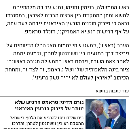
ראש הממשלה, בנימין נתניהו, נמנע עד כה מלהתייחס
למשא ומתן המתקדם בין ארצות הברית לאיראן, במסגרתו
נראה כי פירוק תוכנית הגרעין האיראנית יידחה לעת עתה,
על אף דרישות הנשיא האמריקני, דונלד טראמפ.
הערב (ראשון), כמעט שתי יממות מאז החלו הדיווחים על
פריצת דרך במגעים בין וושינגטון לטהרן, וכמעט יממה
לאחר צאת השבת, פרסם ראש הממשלה תגובה ראשונה:
ציור בינה מלאכותית שלו ושל טראמפ, זה לצד זה, ומתחת
הכיתוב "לאיראן לעולם לא יהיה נשק גרעיני".
עוד כתבות בנושא
גורם מדיני: טראמפ הדגיש שלא
יוותר על פירוק הגרעין האיראני
בירושלים ניסו להרגיע את הלחץ בישראל
מהסכם רע בין וושינגטון לטהרן, ותדרכו