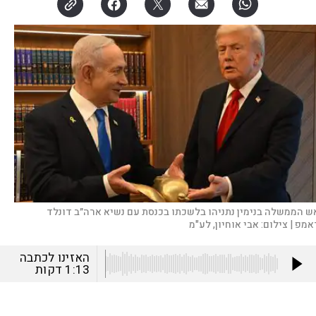
ש הממשלה בנימין נתניהו בלשכתו בכנסת עם נשיא ארה״ב דונלד
אמפ |
צילום:
אבי אוחיון, לע"מ
האזינו לכתבה
1:13
דקות