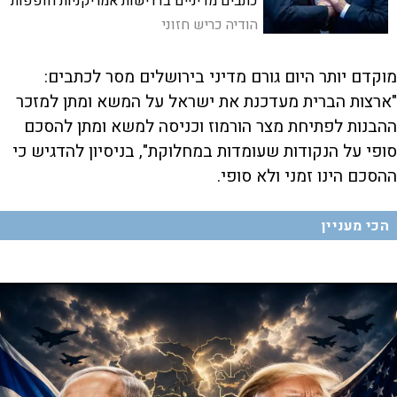
כתבים מדיניים בדרישות אמריקניות חופפות
לישראליות, ובהן: שמירת חופש הפעולה
הודיה כריש חזוני
הצה"לי בכל הזירות, כולל לבנון
מוקדם יותר היום גורם מדיני בירושלים מסר לכתבים:
"ארצות הברית מעדכנת את ישראל על המשא ומתן למזכר
ההבנות לפתיחת מצר הורמוז וכניסה למשא ומתן להסכם
סופי על הנקודות שעומדות במחלוקת", בניסיון להדגיש כי
ההסכם הינו זמני ולא סופי.
הכי מעניין