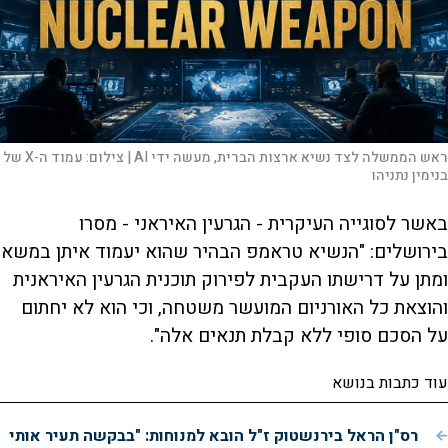
ראש הממשלה לצד נשיא ארצות הברית, מעשה ידי AI |
צילום:
עמוד ה-X של
בנימין נתניהו
באשר לסוגייה העיקרית - הגרעין האיראני - מסרו
בירושלים: "הנשיא טראמפ הבהיר שהוא יעמוד איתן במשא
ומתן על דרישתו העקבית לפירוק תוכנית הגרעין האיראנית
והוצאת כל האורניום המועשר משטחה, וכי הוא לא יחתום
על הסכם סופי ללא קבלת תנאים אלה".
עוד כתבות בנושא
רס"ן הראל בירנשטוק ז"ל הובא למנוחות: "בבקשה תעיר אותי