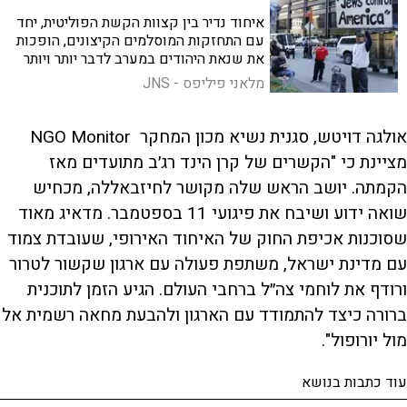
איחוד נדיר בין קצוות הקשת הפוליטית, יחד
עם התחזקות המוסלמים הקיצונים, הופכות
את שנאת היהודים במערב לדבר יותר ויותר
לגיטימי. איך זה קרה וכיצד נלחמים בזה?
מלאני פיליפס - JNS
אולגה דויטש, סגנית נשיא מכון המחקר NGO Monitor
מציינת כי "הקשרים של קרן הינד רג׳ב מתועדים מאז
הקמתה. יושב הראש שלה מקושר לחיזבאללה, מכחיש
שואה ידוע ושיבח את פיגועי 11 בספטמבר. מדאיג מאוד
שסוכנות אכיפת החוק של האיחוד האירופי, שעובדת צמוד
עם מדינת ישראל, משתפת פעולה עם ארגון שקשור לטרור
ורודף את לוחמי צה״ל ברחבי העולם. הגיע הזמן לתוכנית
ברורה כיצד להתמודד עם הארגון ולהבעת מחאה רשמית אל
מול יורופול".
עוד כתבות בנושא