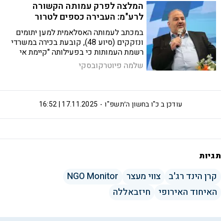
המלצה לפרק עמותה הקשורה
לרע"מ: העבירה כספים לטרור
במכתב לעמותה האסלאמית למען יתומים
ונזקקים (סיוע 48), קובעת בכירה במשרדי
רשמת העמותות כי בפעילותה "קיימת אי
חוקיות מתמשכת ופעילות בניגוד לכללי
שלמה פיוטרקובסקי
מנהל תקין", "קשרים לארגוני טרור", ו"בכל
אלה יש עילת פירוק"
עודכן ב
כ"ו בחשון ה׳תשפ"ו
17.11.2025 | 16:52
תגיות
קרן הינד רג'ב
צווי מעצר
NGO Monitor
האיחוד האירופי
חיזבאללה