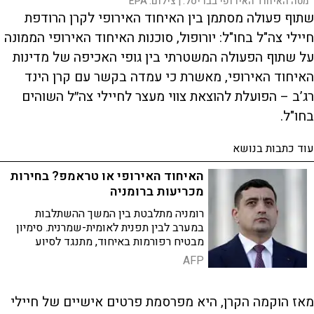
מטה האיחוד האירופי בבריסל. |
צילום:
EPA
שתוף פעולה מסתמן בין האיחוד האירופי לקרן הרודפת
חיילי צה"ל בחו"ל: יורופול, סוכנות האיחוד האירופי הממונה
על שתוף הפעולה המשטרתי בין גופי האכיפה של מדינות
האיחוד האירופי, מאשרת כי עמדה בקשר עם קרן הינד
רג’ב – הפועלת להוצאת צווי מעצר לחיילי צה״ל השוהים
בחו"ל.
עוד כתבות בנושא
האיחוד האירופי או טראמפ? בחירות
מכריעות ברומניה
רומניה מתלבטת בין המשך ההשתלבות
במערב לבין תפנית לאומית-שמרנית. סימיון
מבטיח רפורמות באיחוד, מתנגד לסיוע
לאוקראינה ותומך בהתחזקות נאט"ו — אך
AFP
מעורר דאגה במוסדות האירופיי
מאז הוקמה הקרן, היא מפרסמת פרטים אישיים של חיילי