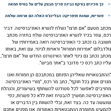
כך מכינים בורקס גבינה פריך מבצק עלים על בסיס חמאה
פטריות, שמנת ופפריקה: הבלינצ'ס האלה הם ארוחה שלמה
מכתב מטעם "אם תרצו" נשלח לנשיא האוניברסיטה. דביר
רכס, עוזר בכיר לנשיא האוניברסיטה שלח בחזרה מכתב
תשובה בו נכתב כי האוניברסיטה רואה באמירותיו של
גולדבלום "אמירות חמורות" וראויות לגינוי. עם זאת, באותו
מכתב נכתב גם גינוי לאתר האינטרנט החדש של "אם תרצו",
עליו כתב רכס כי מדובר ב"אתר מביש".
"ההתבטאויות שאליהן הפנתם במכתבכם הן חמורות ואנו
מגנים אותן בכל תוקף", כתב מר רכס, "מורי האוניברסיטה
מחויבים לאפשר לכל סטודנט להשתתף בשיעורים, והנהלת
האוניברסיטה תמשיך להבטיח זאת ללא כל פשרות, כפי
שנעשה עד כה. בצד זאת, ובלי להשוות בין הדברים או
להמעיט מחומרת ההתבטאויות האמורות, אנו מפנים אתכם