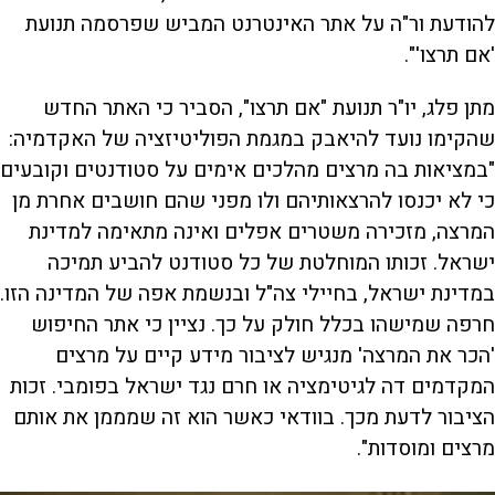
להודעת ור"ה על אתר האינטרנט המביש שפרסמה תנועת
'אם תרצו'".
מתן פלג, יו"ר תנועת "אם תרצו", הסביר כי האתר החדש
שהקימו נועד להיאבק במגמת הפוליטיזציה של האקדמיה:
"במציאות בה מרצים מהלכים אימים על סטודנטים וקובעים
כי לא יכנסו להרצאותיהם ולו מפני שהם חושבים אחרת מן
המרצה, מזכירה משטרים אפלים ואינה מתאימה למדינת
ישראל. זכותו המוחלטת של כל סטודנט להביע תמיכה
במדינת ישראל, בחיילי צה"ל ובנשמת אפה של המדינה הזו.
חרפה שמישהו בכלל חולק על כך. נציין כי אתר החיפוש
'הכר את המרצה' מנגיש לציבור מידע קיים על מרצים
המקדמים דה לגיטימציה או חרם נגד ישראל בפומבי. זכות
הציבור לדעת מכך. בוודאי כאשר הוא זה שמממן את אותם
מרצים ומוסדות".