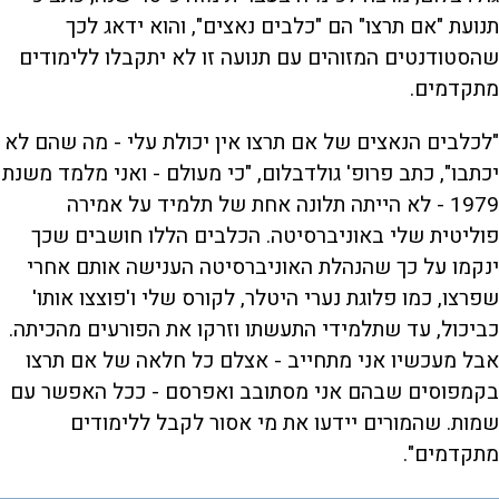
תנועת "אם תרצו" הם "כלבים נאצים", והוא ידאג לכך
שהסטודנטים המזוהים עם תנועה זו לא יתקבלו ללימודים
מתקדמים.
"לכלבים הנאצים של אם תרצו אין יכולת עלי - מה שהם לא
יכתבו", כתב פרופ' גולדבלום, "כי מעולם - ואני מלמד משנת
1979 - לא הייתה תלונה אחת של תלמיד על אמירה
פוליטית שלי באוניברסיטה. הכלבים הללו חושבים שכך
ינקמו על כך שהנהלת האוניברסיטה הענישה אותם אחרי
שפרצו, כמו פלוגת נערי היטלר, לקורס שלי ו'פוצצו אותו'
כביכול, עד שתלמידי התעשתו וזרקו את הפורעים מהכיתה.
אבל מעכשיו אני מתחייב - אצלם כל חלאה של אם תרצו
בקמפוסים שבהם אני מסתובב ואפרסם - ככל האפשר עם
שמות. שהמורים יידעו את מי אסור לקבל ללימודים
מתקדמים".