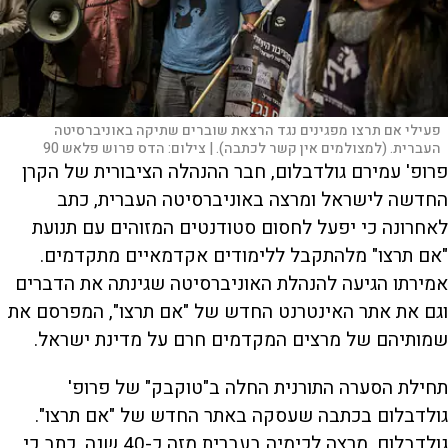
פעילי אם תרצו מפגינים נגד הרצאת שוברים שתיקה באוניברסיטה
העברית. (למצולמים אין קשר לכתבה). |
צילום:
הדס פרוש פלאש 90
פרופ' עמירם גולדבלום, חבר ההנהלה הציבורית של הקרן
החדשה לישראל ומרצה באוניברסיטה העברית, כתב
לאחרונה כי יפעל לחסום סטודנטים המזוהים עם תנועת
"אם תרצו" מלהתקבל ללימודים אקדמאיים מתקדמים.
אמירתו הגיעה להנהלת האוניברסיטה שגינתה את הדברים
וגם את אתר האינטרנט החדש של "אם תרצו", המפרסם את
שמותיהם של מרצים המקדמים חרם על מדינת ישראל.
תחילת הסערה התורנית החלה ב"טוקבק" של פרופ'
גולדבלום בכתבה שעסקה באתר החדש של "אם תרצו".
גולדבלום, מרצה לכימיה בעברית מזה כ-40 שנה, כתב כי