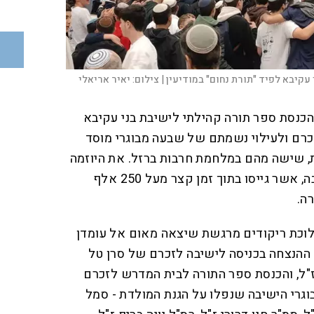
עקיבא לפיד "תורת נחום" במודיעין |
צילום:
יאיר אריאלי
כנסת ספר תורה קהילתי לישיבת בני עקיבא
זכרם ולעילוי נשמתם של שבעה מבוגרי מוסד
ת, שישה מהם במלחמת חרבות ברזל. את היוזמה
הובילו תלמידי שכבת י"ב בישיבה, אשר גייסו בתוך זמן קצר מעל 250 אלף
ה.
הלוכת ריקודים מרגשת שיצאה מאום אל עומדן
 ההנצחה בכניסה לישיבה לזכרם של סרן טל
 ז"ל, והכנסת ספר התורה לבית המדרש לזכרם
וגרי הישיבה שנפלו על הגנת המולדת - סמל