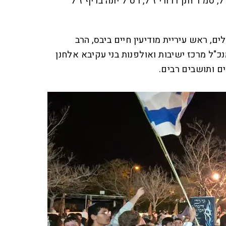
, סמ"ר חנן דרורי ז"ל, רס"ל יונה בריף ז"ל
 ראש עיריית מודיעין חיים ביבס, הרב
כ"ל מרכז ישיבות ואולפנות בני עקיבא אלחנן
ים ותושבים רבים.