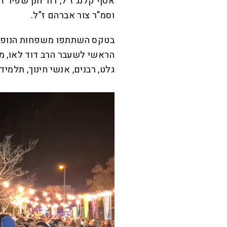
אסף קלנג ז"ל, דור חנן שפיר ז"ל
וסמ"ר צור אברהם ז"ל.
בטקס השתתפו משפחות הנופלים,
הראשי לשעבר הרב דוד לאו, מנ
גלט, רבנים, אנשי חינוך, תלמיד