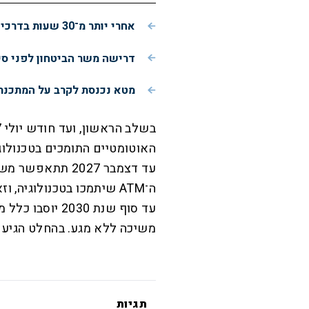
אחרי יותר מ־30 שעות בדרכים: הרגע המרגש של שני האריות מישראל
דרישה משר הביטחון לפני ס
מטא נכנסת לקרב על המתכנתים: כלי AI חדש יכתו
האוטומטיים התומכים בטכנולוג
עד דצמבר 2027 ת
ה־ATM שיתמכו בטכנולוגיה
עד סוף שנת 030
משיכה ללא מגע. בהחלט הגיע ה
תגיות