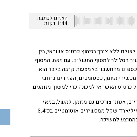
האזינו לכתבה
1:44
דקות
שלם ללא צורך בגיהוץ כרטיס אשראי, בין
ר הסלולר למסוף התשלום. עם זאת, המסוף
כספים מהחשבון באמצעות קרבה בלבד הוא
כשירי מזומן, כספומטים, הפזורים ברחבי
 כרטיס האשראי למכונה כדי למשוך מזומנים.
ם, אנחנו צורכים גם מזומן. למשל, במאי
האחרון משכו הישראלים כ־4 מיליארד שקל ממכשירים אוטומטיים בכ־3.4