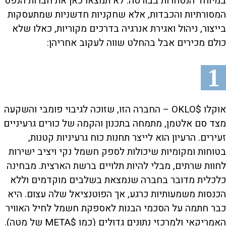
במיוחד הנסחרות בבורסה. לא תמצאו כאן את חברות הנפט
המסורתיות והכבדות, אלא שחקניות חדשניות שמתעסקות
בייצור, ניהול ואגירת אנרגיה בדרכים מקוריות, כאלו שלא
כולם מכירים אבל בהחלט שווה לעקוב אחריהן:
1
אוקלו $OKLO – החברה הזו, שזוכה לגיבוי פומבי והשקעה
מצד סם אלטמן, מתמחה בתכנון והקמה של כורים גרעיניים
זעירים. הרעיון הוא לייצר תחנות כוח גרעיניות קטנות,
בטוחות ומקומיות שיכולות לספק חשמל נקי ויציב ישירות
לחוות שרתים, מבלי להיות תלויים ברשת הארצית. מבחינה
כלכלית מדובר בחברה שנמצאת בשלבים מוקדמים וללא
הכנסות משמעותיות כרגע, אך הפוטנציאל שלה עצום. היא
כבר חתמה על הסכמי הבנות לאספקת חשמל לחיל האוויר
האמריקאי ולמרכזי נתונים גדולים (כמו $META של מטה).