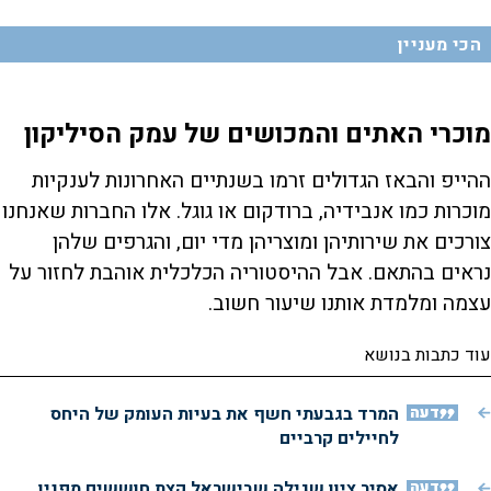
הכי מעניין
מוכרי האתים והמכושים של עמק הסיליקון
ההייפ והבאז הגדולים זרמו בשנתיים האחרונות לענקיות
מוכרות כמו אנבידיה, ברודקום או גוגל. אלו החברות שאנחנו
צורכים את שירותיהן ומוצריהן מדי יום, והגרפים שלהן
נראים בהתאם. אבל ההיסטוריה הכלכלית אוהבת לחזור על
עצמה ומלמדת אותנו שיעור חשוב.
עוד כתבות בנושא
דעה
המרד בגבעתי חשף את בעיות העומק של היחס
לחיילים קרביים
דעה
אסיר ציון שגילה שבישראל קצת חוששים מפניו