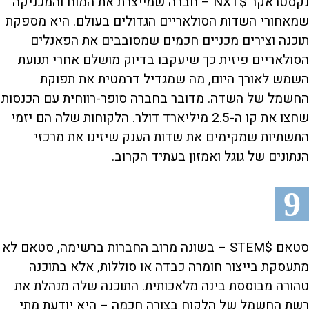
נקסטראקר $NXT – חברה שמייצרת את המוח והמכניקה
שמאחורי השדות הסולאריים הגדולים בעולם. היא מספקת
תוכנה וצירים מכניים חכמים שמסובבים את הפאנלים
הסולאריים פיזית כך שיעקבו בדיוק מושלם אחרי תנועת
השמש לאורך היום, מה שמגדיל דרמטית את תפוקת
החשמל של השדה. מדובר בחברה סופר-רווחית עם הכנסות
שחצו את קו ה-2.5 מיליארד דולר. הלקוחות שלה הם יזמי
התשתיות שמקימים את שדות הענק שיזינו את מרכזי
הנתונים של גוגל ואמזון בעתיד הקרוב.
9
סטאם $STEM – בשונה מרוב החברות ברשימה, סטאם לא
מתעסקת בייצור חומרה כבדה או סוללות, אלא בתוכנה
טהורה מבוססת בינה מלאכותית. התוכנה שלה מנהלת את
רשת החשמל של הלקוח בצורה חכמה – היא יודעת מתי