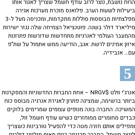
הרוח נושבת, נוצר לרוב עודף חשמל שצריך לאגור אותו
ביעילות לשעות הערב. פלואנס מוכרת מערכות אגירה
מפלצתיות מבוססות סוללות מתקדמות, ומכניסה מעל ל-3
מיליארד דולר בשנה. פוטנציאל הצמיחה שלה נגזר ישירות
מהמעבר העולמי לאנרגיות מתחדשות שדורשות פתרונות
איזון אמינים לרשת. אגב, הודיעה ממש אתמול על שת"פ
עם... אנבידיה.
5
אנרג'י וולט $NRGV – אחת החברות החדשניות והמסקרנות
ביותר ברשימה, שמציגה פתרון לאגירת אנרגיה מבוסס כוח
המשיכה. החברה בונה מנופים עצומים שמרימים בלוקים
כבדים מחומרים ממוחזרים כשיש עודף חשמל זול,
ומפילים אותם חזרה מטה כדי להפעיל טורבינות כשצריך
לייצר חשמל. החברה מכניסה כיום מאות מיליוני דולרים