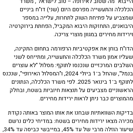
הייבוא "מה שטוב לאירופה – טוב לישראל", משרד
הכלכלה והתעשייה מפרסם היום (שני) דו"ח ביניים
שמצביע על פתיחת השוק לתחרות, עלייה במספר
היבואנים, התחזקות היבוא המקביל, הפחתת בירוקרטיה
וירידות מחירים במגוון מוצרי צריכה.
הדו"ח בוחן את אפקטיביות הרפורמה בתחום התקינה,
שעליו אמון משרד הכלכלה והתעשייה, ומתייחס לשני
השלבים המרכזיים שנכנסו לתוקף: מסלול "לא עוצרים
בנמל", שהחל ב־1 ביולי 2024, ו"המסלול האירופי", שנכנס
לתוקף ב־1 בינואר 2025. לפי משרד הכלכלה, הנתונים
הראשוניים מצביעים על תוצאות חיוביות בשטח, ובחלק
מהמוצרים כבר ניתן לראות ירידות מחירים.
בדיקות השוואתיות שבחנו את אותו המוצר באותה נקודת
מכירה מצאו ירידות מחירים בשטח: במדיחי כלים נרשם
שיעור הוזלה מרבי של עד 45%, במייבשי כביסה עד 34%,