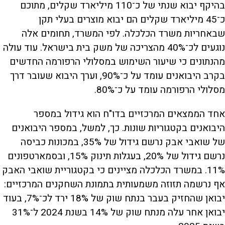
בהיקף יבוא שנתי של כ־110 מיליארד שקלים, מתוכם
כ־45 מיליארד שקלים הם יבוא מוצרים בעלי תקן
שבאחריות משרד הכלכלה. לפי המשרד, תחומים אלה
נוגעים לכ־40% מהצריכה של משק בית בישראל. עוד עולה
מהנתונים כי שיעור השימוש במסלולי הרפורמה החדשים
בקרב היבואנים עומד על כ־90%, וערך היבוא שעובר דרך
מסלולי הרפורמה עומד על כ־80%.
אחד הממצאים המרכזיים בדו"ח הוא גידול במספר
היבואנים בקטגוריות שונות. כך, למשל, במספר היבואנים
של שואבי אבק נרשם גידול של 35%, במכונות כביסה
נרשם גידול של 20%, בעגלות תינוק 15%, ובסמארטפונים
11%. במשרד הכלכלה מציינים כי בקטגוריית שואבי האבק
אף נרשמה תזוזה משמעותית בתמונת השחקנים המרכזיים:
יבואן שהחזיק בעבר בנתח שוק של 18% ירד לכ־7%, בעוד
יבואן אחר עלה מנתח שוק של 14% בשנת 2024 ל־31%