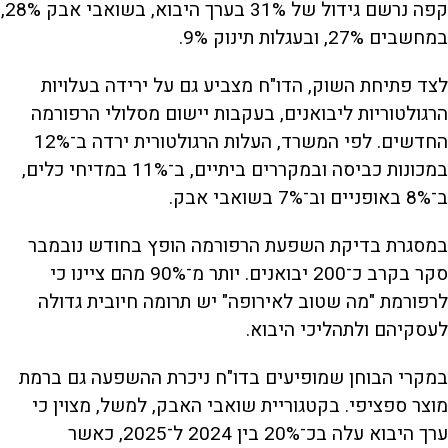
קפה נרשם גידול של 31% בערך היבוא, בשואבי אבק 28%,
במחשבים 27%, ובעגלות תינוק 9%.
לצד פתיחת השוק, הדו"ח מצביע גם על ירידה בעלויות
הרגולטוריות ליבואנים, בעקבות יישום מסלולי הרפורמה
החדשים. לפי המשרד, העלות הרגולטורית ירדה ב־12%
במכונות כביסה ובמקררים ביתיים, ב־11% במדיחי כלים,
ב־8% באופניים וב־7% בשואבי אבק.
במסגרת בדיקת השפעת הרפורמה הופץ בחודש נובמבר
סקר בקרב כ־200 יבואנים. יותר מ־90% מהם ציינו כי
לרפורמת "מה שטוב לאירופה" יש תרומה חיובית גדולה
לעסקיהם ולתהליכי היבוא.
במקרי הבוחן שמופיעים בדו"ח ניכרת ההשפעה גם ברמת
מוצר ספציפי. בקטגוריית שואבי האבק, למשל, מצוין כי
ערך היבוא עלה בכ־20% בין 2024 ל־2025, כאשר