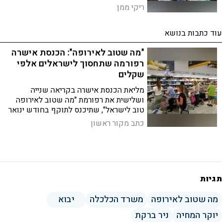
וגם: סרבנות היא סרבנות, לא משנה מאיזה
ריקי ממן
צד
עוד כתבות בנושא
"מה שטוב לאירופה": הכנסת אישרה
רפורמה שתחסוך לישראלים אלפי
שקלים
מליאת הכנסת אישרה בקריאה שנייה
ושלישית את רפורמת "מה שטוב לאירופה
טוב לישראל", שתיכנס לתוקף בחודש ינואר
הקרוב. שר הכלכלה ברקת: ״יום היסטורי, זו
כתב מקור ראשון
המהפכה הכלכלית הגדולה מזה 40 שנה״
תגיות
מה שטוב לאירופה
משרד הכלכלה
יבוא
יוקר המחיה
ניר ברקת