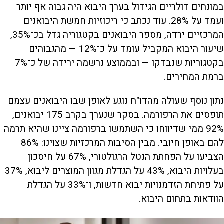
במונחים דולריים הגידול בערך היבוא היה גבוה אף יותר
ועמד על 28%. עוד נכתב כי ריכוזיות חמשת היבואנים
המרכזיים ירדה, מספר היבואנים בקטגוריה גדל בכ־35%,
שיעור היבוא המקביל עומד על כ־12% — מהגבוהים
בקטגוריות שנבדקו — ובממוצע נרשמה ירידה של כ־7%
ברמת המחירים.
נתון נוסף שעולה מהדו"ח נוגע לאופן שבו היבואנים עצמם
תופסים את הרפורמה. בסקר שנערך בקרב 175 יבואנים,
92% ממי שדיווחו כי השתמשו ברפורמה ציינו שהיא תרמה
להם באופן חיובי. מבין הסיבות המרכזיות שצוינו: 86%
הצביעו על הפחתת הנטל הרגולטורי, 67% על חיסכון
בעלויות היבוא, 43% על הגדלת מגוון המוצרים ליבוא, 37%
על פתיחת הזדמנויות יבוא חדשות, ו־33% על הגדלת
הוודאות בתחום היבוא.