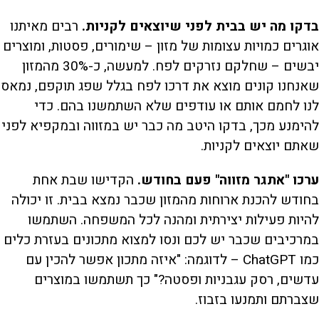
בדקו מה יש בבית לפני שיוצאים לקניות.
רבים מאיתנו
אוגרים כמויות עצומות של מזון – שימורים, פסטות, ומוצרים
יבשים – שחלקם נזרקים לפח. למעשה, כ-30% מהמזון
שאנחנו קונים מוצא את דרכו לפח בגלל שפג תוקפם, נמאס
לנו לחמם אותם או עודפים שלא השתמשנו בהם. כדי
להימנע מכך, בדקו היטב מה כבר יש במזווה ובמקפיא לפני
שאתם יוצאים לקניות.
ערכו "אתגר מזווה" פעם בחודש.
הקדישו שבת אחת
בחודש להכנת ארוחות מהמזון שכבר נמצא בבית. זו יכולה
להיות פעילות יצירתית ומהנה לכל המשפחה. השתמשו
במרכיבים שכבר יש לכם ונסו למצוא מתכונים בעזרת כלים
כמו ChatGPT – לדוגמה: "איזה מתכון אפשר להכין עם
עדשים, רסק עגבניות ופסטה?" כך תשתמשו במוצרים
שצברתם ותמנעו בזבוז.